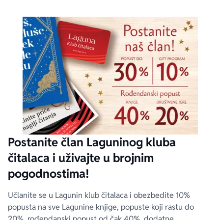
Postanite član Laguninog kluba
čitalaca i uživajte u brojnim
pogodnostima!
Učlanite se u Lagunin klub čitalaca i obezbedite 10%
popusta na sve Lagunine knjige, popuste koji rastu do
20%, rođendanski popust od čak 40%, dodatne