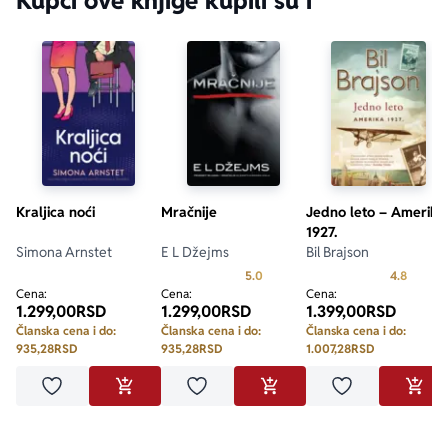
Kupci ove knjige kupili su i
Kraljica noći
Mračnije
Jedno leto – Amerika
1927.
Simona Arnstet
E L Džejms
Bil Brajson
Prosecna ocena je 5.0 od 5
Prosecn
5.0
4.8
Cena:
Cena:
Cena:
1.299,00
RSD
1.299,00
RSD
1.399,00
RSD
Članska cena i do:
Članska cena i do:
Članska cena i do:
935,28
RSD
935,28
RSD
1.007,28
RSD
Dodaj u omiljene
Dodaj u omiljene
Dodaj u omilje
DODAJ U KORPU
DODAJ U KORPU
DODA