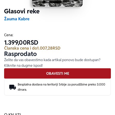
Glasovi reke
Ekranizovane knjige
Poezija
Bojan Ljubenović
Peter Handke
Žauma Kabre
Za poklon
Lični razvoj i popularna psihologija
Dejan Tiago-Stanković
Harlan Koben
Cena:
1.399,00
RSD
E-knjige
Biografija
Milica Jakovljević Mir-Jam
Elif Šafak
Članska cena i do
1.007,28
RSD
Rasprodato
Autori
Želite da vas obavestimo kada artikal ponovo bude dostupan?
Kliknite na dugme ispod!
OBAVESTI ME
Besplatna dostava na teritoriji Srbije za porudžbine preko 3.000
dinara.
O KNJIZI