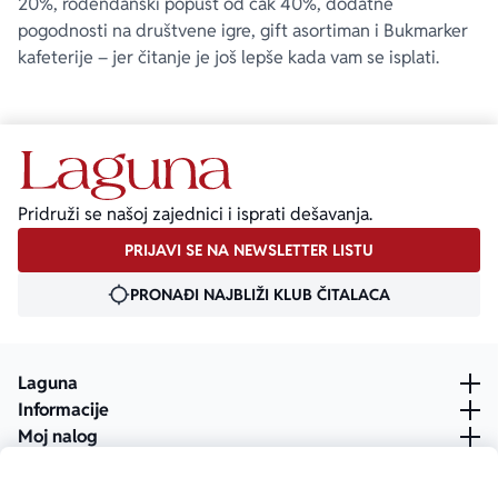
20%, rođendanski popust od čak 40%, dodatne
pogodnosti na društvene igre, gift asortiman i Bukmarker
kafeterije – jer čitanje je još lepše kada vam se isplati.
Pridruži se našoj zajednici i isprati dešavanja.
PRIJAVI SE NA NEWSLETTER LISTU
PRONAĐI NAJBLIŽI KLUB ČITALACA
Laguna
Informacije
Moj nalog