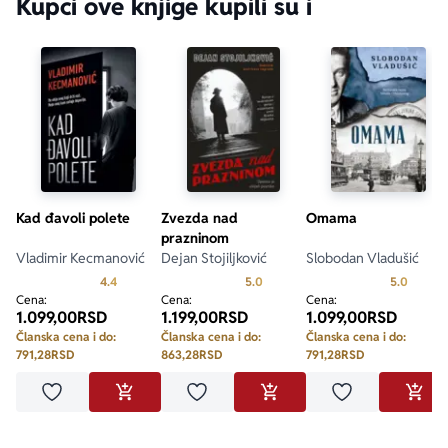
Kupci ove knjige kupili su i
Kad đavoli polete
Zvezda nad
Omama
prazninom
Vladimir Kecmanović
Dejan Stojiljković
Slobodan Vladušić
Prosecna ocena je 4.4 od 5
Prosecna ocena je 5.0 od 5
Prosecn
4.4
5.0
5.0
Cena:
Cena:
Cena:
1.099,00
RSD
1.199,00
RSD
1.099,00
RSD
Članska cena i do:
Članska cena i do:
Članska cena i do:
791,28
RSD
863,28
RSD
791,28
RSD
Dodaj u omiljene
Dodaj u omiljene
Dodaj u omilje
DODAJ U KORPU
DODAJ U KORPU
DODA