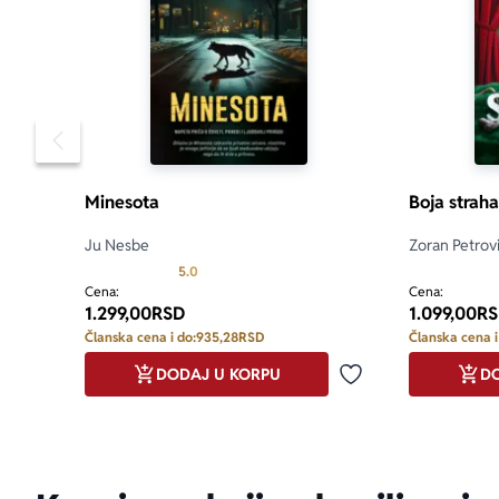
Pomeranje sadržaja slajdera u levo
Minesota
Boja straha
Ju Nesbe
Zoran Petrov
Prosecna ocena je 5.0 od 5
5.0
Cena:
Cena:
1.299,00
RSD
1.099,00
RS
Članska cena i do:
935,28
RSD
Članska cena i
DODAJ U KORPU
DO
Dodaj u omiljene