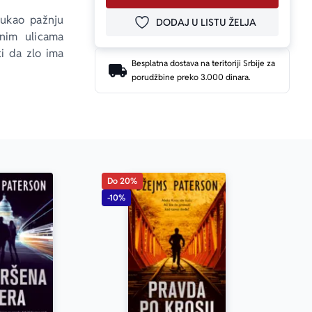
ukao pažnju 
DODAJ U LISTU ŽELJA
DODAJ U OMILJENE
nim ulicama 
i da zlo ima 
Besplatna dostava na teritoriji Srbije za
porudžbine preko 3.000 dinara.
ijih likova u 
Do 20%
 romana svih 
-10%