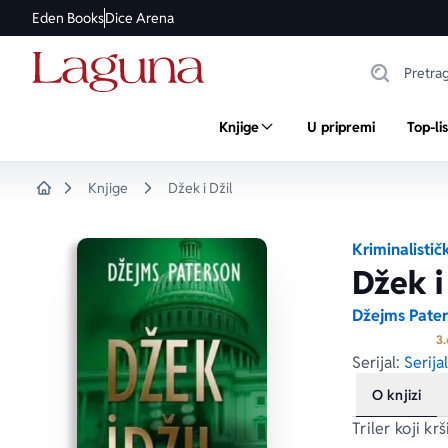
Eden Books
Dice Arena
Knjige
U pripremi
Top-li
Knjige
Džek i Džil
Home
Kriminalistič
Džek i
Džejms Pate
3.
Serijal:
Serija
O knjizi
Triler koji kr