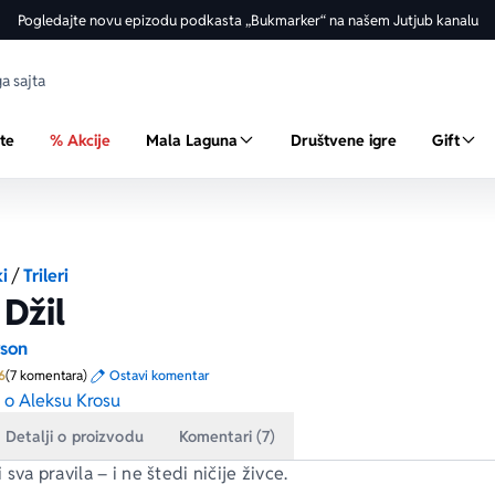
Pogledajte novu epizodu podkasta „Bukmarker“ na našem Jutjub kanalu
ste
% Akcije
Mala Laguna
Društvene igre
Gift
ki
/
Trileri
 Džil
rson
Prosecna ocena je 3.6 od 5
6
(7 komentara)
Ostavi komentar
l o Aleksu Krosu
Detalji o proizvodu
Komentari (7)
ši sva pravila – i ne štedi ničije živce.