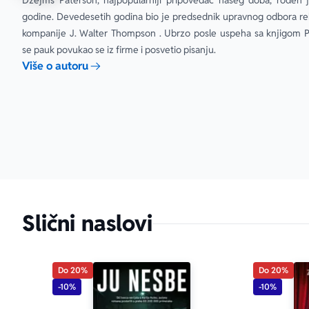
Džejms Paterson, najpopularniji pripovedač našeg doba, rođen je
godine. Devedesetih godina bio je predsednik upravnog odbora re
kompanije J. Walter Thompson . Ubrzo posle uspeha sa knjigom Pr
se pauk povukao se iz firme i posvetio pisanju.
Više o autoru
Slični naslovi
Do 20%
Do 20%
-10%
-10%