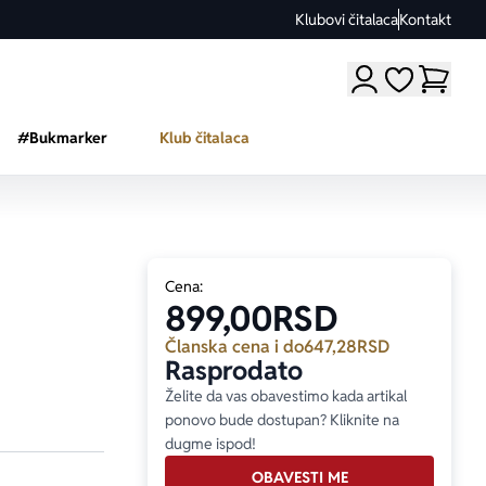
Klubovi čitalaca
Kontakt
Moji omiljeni a
#Bukmarker
Klub čitalaca
Cena:
899,00
RSD
Članska cena i do
647,28
RSD
Rasprodato
Želite da vas obavestimo kada artikal
ponovo bude dostupan? Kliknite na
dugme ispod!
OBAVESTI ME