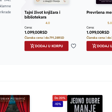
 1947. 
klamne 
ikrade 
Tajni život knjižara i
Prevršena me
bibliotekara
Prosecna ocena je 4.0 od 5
4.0
5.0
Cena:
Cena:
1.099,00
RSD
1.099,00
RSD
Članska cena i do:
791,28
RSD
Članska cena i do:
DODAJ U KORPU
DODAJ 
Dodaj u omiljene
Do 20%
-10%