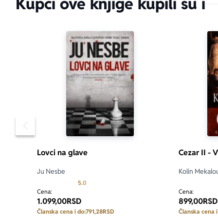
Kupci ove knjige kupili su i
Pomeranje sadržaja slajdera u levo
Lovci na glave
Cezar II - 
Ju Nesbe
Kolin Mekalo
Prosecna ocena je 5.0 od 5
5.0
Cena:
Cena:
1.099,00
RSD
899,00
RSD
Članska cena i do:
791,28
RSD
Članska cena i