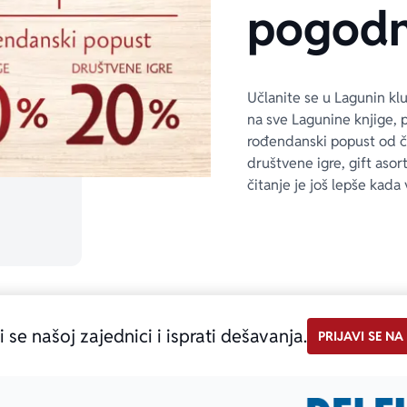
pogodn
Učlanite se u Lagunin kl
na sve Lagunine knjige, 
rođendanski popust od 
društvene igre, gift asor
čitanje je još lepše kada 
i se našoj zajednici i isprati dešavanja.
PRIJAVI SE NA