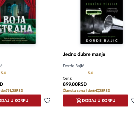
Jedno đubre manje
ić
Đorđe Bajić
Prosecna ocena je 5.0 od 5
Prosecna ocena je 5.0 o
5.0
5.0
Cena:
D
899,00
RSD
 do:
791,28
RSD
Članska cena i do:
647,28
RSD
DAJ U KORPU
DODAJ U KORPU
Dodaj u omiljene