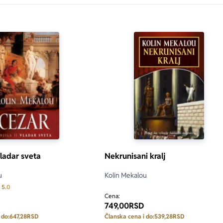
Vladar sveta
Nekrunisani kralj
u
Kolin Mekalou
Prosecna ocena je 5.0 od 5
5.0
Cena:
749,00
RSD
 do:
647,28
RSD
Članska cena i do:
539,28
RSD