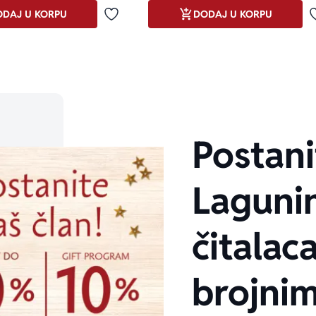
DAJ U KORPU
DODAJ U KORPU
Dodaj u omiljene
Postani
Laguni
čitalaca
brojni