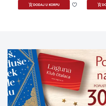
DODAJ U KORPU
DO
Dodaj u omiljene