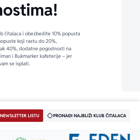
ostima!
ub čitalaca i obezbedite 10% popusta 
popuste koji rastu do 20%, 
čak 40%, dodatne pogodnosti na 
timan i Bukmarker kafeterije – jer 
vam se isplati.
 NEWSLETTER LISTU
PRONAĐI NAJBLIŽI KLUB ČITALACA