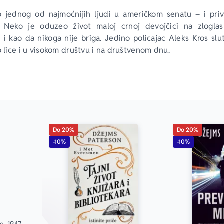
 jednog od najmoćnijih ljudi u američkom senatu – i priv
. Neko je oduzeo život maloj crnoj devojčici na zloglas
 i kao da nikoga nije briga. Jedino policajac Aleks Kros slut
o lice i u visokom društvu i na društvenom dnu. 
ntni policajac iz Odeljenja za ubistva, jedan je od najuspel
“
ing News
Do 20%
Do 20%
.. Paterson je svakako među najboljim piscima detektivskih
-10%
-10%
vom knjigom dostigao je vrhunac.“
A Today