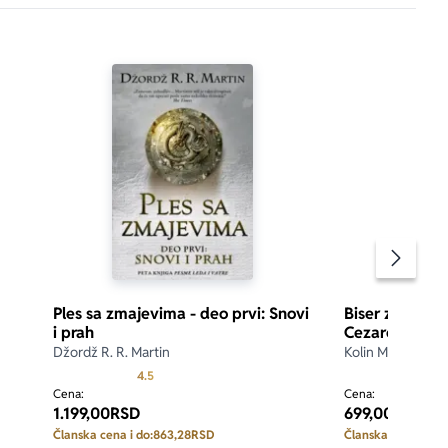
Pomeran
Ples sa zmajevima - deo prvi: Snovi
Biser za harpij
i prah
Cezarove žen
Džordž R. R. Martin
Kolin Mekalou
Prosecna ocena je 4.5 od 5
4.5
Cena:
Cena:
1.199,00
RSD
699,00
RSD
Članska cena i do:
863,28
RSD
Članska cena i do: