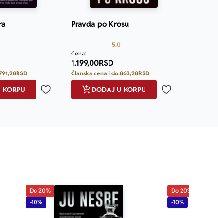
ra
Pravda po Krosu
Prosecna ocena je 5.0 od 5
Prosecna ocena je 5.0 od 5
5.0
Cena:
1.199,00
RSD
791,28
RSD
Članska cena i do:
863,28
RSD
U KORPU
DODAJ U KORPU
Dodaj u omiljene
Dodaj u omilje
Do 20%
Do 20%
-10%
-10%