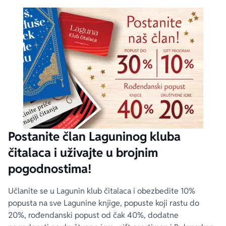
Postanite član Laguninog kluba
čitalaca i uživajte u brojnim
pogodnostima!
Učlanite se u Lagunin klub čitalaca i obezbedite 10%
popusta na sve Lagunine knjige, popuste koji rastu do
20%, rođendanski popust od čak 40%, dodatne