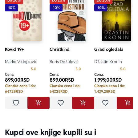
Do 20%
Do 20%
Do 20%
– Entertainment Weekly
-10%
-10%
-10%
„Iskustvo koje vas hipnotiše.“ 
– Salon
Kovid 19+
Christkind
Grad ogledala
Marko Vidojković
Boris Dežulović
Džastin Kronin
Prosecna ocena je 5.0 od 5
Prosecna ocena je 5.0 od 5
Prosecn
5.0
5.0
5.0
Cena:
Cena:
Cena:
899,00
RSD
899,00
RSD
1.999,00
RSD
Članska cena i do:
Članska cena i do:
Članska cena i do:
647,28
RSD
647,28
RSD
1.439,28
RSD
Dodaj u omiljene
Dodaj u omiljene
Dodaj u omilje
DODAJ U KORPU
DODAJ U KORPU
DODA
Kupci ove knjige kupili su i