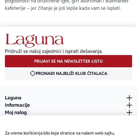
pogodnosti na društvene igre, gift asortiman i Bukmarker
kafeterije – jer čitanje je još lepše kada vam se isplati.
Pridruži se našoj zajednici i isprati dešavanja.
PRIJAVI SE NA NEWSLETTER LISTU
PRONAĐI NAJBLIŽI KLUB ČITALACA
Laguna
Informacije
Moj nalog
Za vreme korišćenja bilo koje stranice na našem web-sajtu,