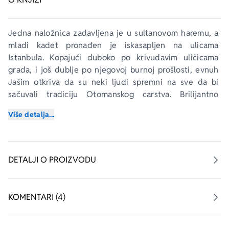
Jedna naložnica zadavljena je u sultanovom haremu, a 
mladi kadet pronađen je iskasapljen na ulicama 
Istanbula. Kopajući duboko po krivudavim uličicama 
grada, i još dublje po njegovoj burnoj prošlosti, evnuh 
Jašim otkriva da su neki ljudi spremni na sve da bi 
sačuvali tradiciju Otomanskog carstva. Brilijantno 
prikazujući Istanbul tridesetih godina devetnaestog 
Više detalja...
veka 
Drvo janičara
 je krvav, dosetljiv i brz književni 
triler sa zanosnim likovima.
„Savršen triler za bekstvo iz stvarnosti.“
DETALJI O PROIZVODU
Njujork tajms 
KOMENTARI (4)
„Verodostojnost koju 
Drvetu janičara 
pruža bogatstvo 
detalja što opisuju period združena je sa zabavnim 