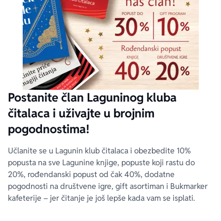
Postanite član Laguninog kluba
čitalaca i uživajte u brojnim
pogodnostima!
Učlanite se u Lagunin klub čitalaca i obezbedite 10%
popusta na sve Lagunine knjige, popuste koji rastu do
20%, rođendanski popust od čak 40%, dodatne
pogodnosti na društvene igre, gift asortiman i Bukmarker
kafeterije – jer čitanje je još lepše kada vam se isplati.