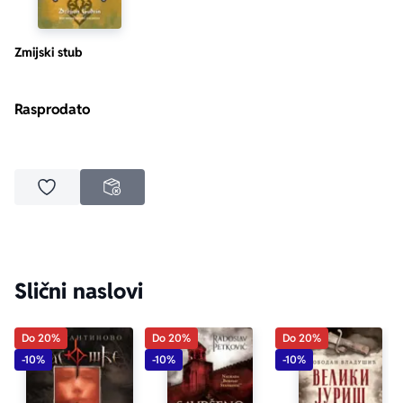
Zmijski stub
Rasprodato
Dodaj u omiljene
NEDOSTUPNO
Slični naslovi
Do 20%
Do 20%
Do 20%
-10%
-10%
-10%