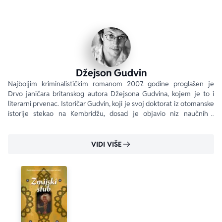
humorom i herojem dovoljno neobičnim da može da se 
poredi s Erastom Fandorinom, Borisa Akunjina.“
Tajms
Džejson Gudvin
Najboljim kriminalističkim romanom 2007. godine proglašen je 
Drvo janičara britanskog autora Džejsona Gudvina, kojem je to i 
literarni prvenac. Istoričar Gudvin, koji je svoj doktorat iz otomanske 
istorije stekao na Kembridžu, dosad je objavio niz naučnih i 
putopisnih dela.
VIDI VIŠE