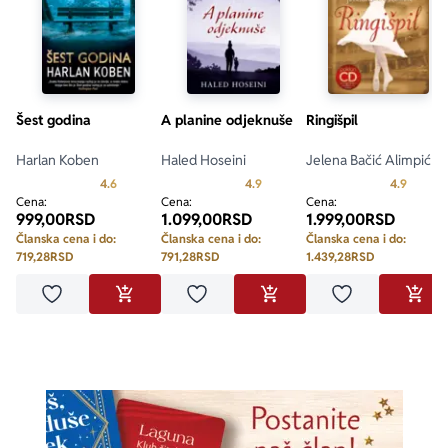
Šest godina
A planine odjeknuše
Ringišpil
Harlan Koben
Haled Hoseini
Jelena Bačić Alimpić
Prosecna ocena je 4.6 od 5
Prosecna ocena je 4.9 od 5
Prosecn
4.6
4.9
4.9
Cena:
Cena:
Cena:
999,00
RSD
1.099,00
RSD
1.999,00
RSD
Članska cena i do:
Članska cena i do:
Članska cena i do:
719,28
RSD
791,28
RSD
1.439,28
RSD
Dodaj u omiljene
Dodaj u omiljene
Dodaj u omilje
DODAJ U KORPU
DODAJ U KORPU
DODA