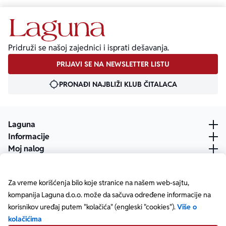
Pridruži se našoj zajednici i isprati dešavanja.
PRIJAVI SE NA NEWSLETTER LISTU
PRONAĐI NAJBLIŽI KLUB ČITALACA
Laguna
Informacije
Moj nalog
Za vreme korišćenja bilo koje stranice na našem web-sajtu,
kompanija Laguna d.o.o. može da sačuva određene informacije na
korisnikov uređaj putem "kolačića" (engleski "cookies").
Više o
kolačićima