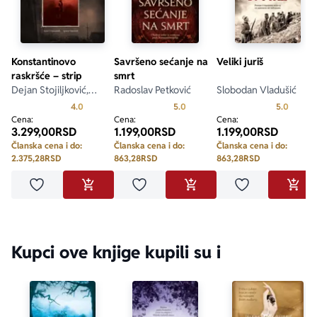
Konstantinovo
Savršeno sećanje na
Veliki juriš
raskršće – strip
smrt
Dejan Stojiljković,
Radoslav Petković
Slobodan Vladušić
Dragan Paunović
Prosecna ocena je 4.0 od 5
Prosecna ocena je 5.0 od 5
Prosecn
4.0
5.0
5.0
Cena:
Cena:
Cena:
3.299,00
RSD
1.199,00
RSD
1.199,00
RSD
Članska cena i do:
Članska cena i do:
Članska cena i do:
2.375,28
RSD
863,28
RSD
863,28
RSD
Dodaj u omiljene
Dodaj u omiljene
Dodaj u omilje
DODAJ U KORPU
DODAJ U KORPU
DODA
Kupci ove knjige kupili su i