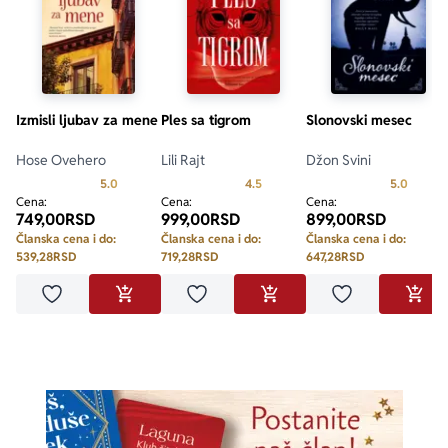
Izmisli ljubav za mene
Ples sa tigrom
Slonovski mesec
Hose Ovehero
Lili Rajt
Džon Svini
Prosecna ocena je 5.0 od 5
Prosecna ocena je 4.5 od 5
Prosecn
5.0
4.5
5.0
Cena:
Cena:
Cena:
749,00
RSD
999,00
RSD
899,00
RSD
Članska cena i do:
Članska cena i do:
Članska cena i do:
539,28
RSD
719,28
RSD
647,28
RSD
Dodaj u omiljene
Dodaj u omiljene
Dodaj u omilje
DODAJ U KORPU
DODAJ U KORPU
DODA