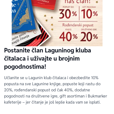
Postanite član Laguninog kluba
čitalaca i uživajte u brojnim
pogodnostima!
Učlanite se u Lagunin klub čitalaca i obezbedite 10%
popusta na sve Lagunine knjige, popuste koji rastu do
20%, rođendanski popust od čak 40%, dodatne
pogodnosti na društvene igre, gift asortiman i Bukmarker
kafeterije – jer čitanje je još lepše kada vam se isplati.