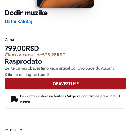
Dodir muzike
Ekranizovane knjige
Poezija
Bojan Ljubenović
Peter Handke
Dafni Kalotaj
Za poklon
Lični razvoj i popularna psihologija
Dejan Tiago-Stanković
Harlan Koben
Cena:
799,00
RSD
E-knjige
Biografija
Milica Jakovljević Mir-Jam
Elif Šafak
Članska cena i do
575,28
RSD
Rasprodato
Autori
Želite da vas obavestimo kada artikal ponovo bude dostupan?
Kliknite na dugme ispod!
OBAVESTI ME
Besplatna dostava na teritoriji Srbije za porudžbine preko 3.000
dinara.
O KNJIZI