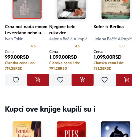
Crna noć nada mnom
Njegove bele
Kofer iz Berlina
i zvezdano nebo u
rukavice
meni
Ivan Tokin
Jelena Bačić Alimpić
Jelena Bačić Alimpić
Prosecna ocena je 4.6 od 5
Prosecna ocena je 4.5 od 5
Prosecn
4.6
4.5
5.0
Cena:
Cena:
Cena:
999,00
RSD
1.099,00
RSD
1.099,00
RSD
Članska cena i do:
Članska cena i do:
Članska cena i do:
719,28
RSD
791,28
RSD
791,28
RSD
Dodaj u omiljene
Dodaj u omiljene
Dodaj u omilje
DODAJ U KORPU
DODAJ U KORPU
DODA
Kupci ove knjige kupili su i