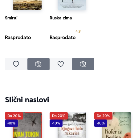
Smiraj
Ruska zima
Prosecna ocena je 4.9 od 5
4.9
Rasprodato
Rasprodato
Dodaj u omiljene
Dodaj u omiljene
NEDOSTUPNO
NEDOSTUPNO
Slični naslovi
Do 20%
Do 20%
Do 20%
-10%
-10%
-10%