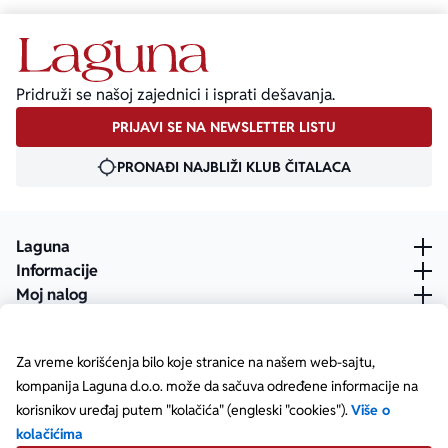
Pridruži se našoj zajednici i isprati dešavanja.
PRIJAVI SE NA NEWSLETTER LISTU
PRONAĐI NAJBLIŽI KLUB ČITALACA
Laguna
Informacije
Moj nalog
Za vreme korišćenja bilo koje stranice na našem web-sajtu,
kompanija Laguna d.o.o. može da sačuva određene informacije na
korisnikov uređaj putem "kolačića" (engleski "cookies").
Više o
kolačićima