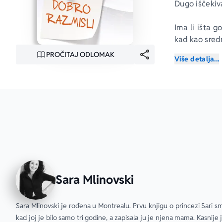
Dugo iščekiv
Ima li išta 
kad kao sred
PROČITAJ ODLOMAK
Više detalja...
Bili smo sam
dobili smo g
misli, a to ba
Pokušali smo 
nisu svi sazn
smo trećeraz
Sada smo mat
uključuju i n
Sara Mlinovski
Kad jedan z
nešto da uči
Sara Mlinovski je rođena u Montrealu. Prvu knjigu o princezi Sari smis
spasti moći 
kad joj je bilo samo tri godine, a zapisala ju je njena mama. Kasnije 