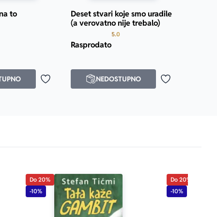
 na to
Deset stvari koje smo uradile
(a verovatno nije trebalo)
Prosecna ocena je 5.0 od 5
Prosecna ocena je 5.0 od 5
5.0
Rasprodato
TUPNO
NEDOSTUPNO
Dodaj u omiljene
Dodaj u omilje
Do 20%
Do 20%
-10%
-10%