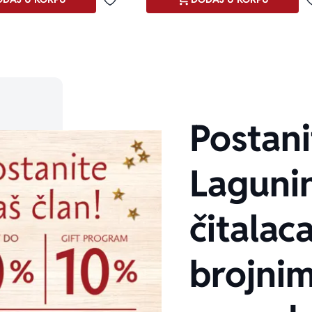
Dodaj u omiljene
Postani
Laguni
čitalaca
brojni