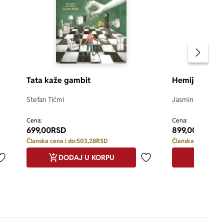
Pomeran
Tata kaže gambit
Hemija sa sti
Stefan Tićmi
Jasminka Korolij
Stefanović
d 5
Cena:
Cena:
699,00
RSD
899,00
RSD
Članska cena i do:
503,28
RSD
Članska cena i do:
DODAJ U KORPU
DODA
Dodaj u omiljene
Dodaj u omiljene