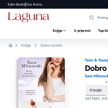
Eden Books
Dice Arena
Knjige
U pripremi
Top-li
Knjige
Dobro razmisli
Home
Teen & Young
Dobro 
Sara Mlinovs
4.
O knjizi
Još tajni. Jo