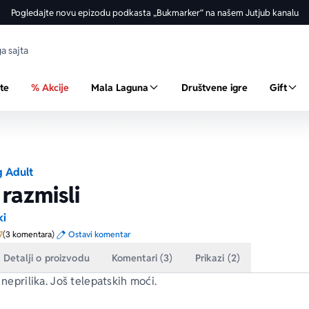
Pogledajte novu epizodu podkasta „Bukmarker“ na našem Jutjub kanalu
ste
% Akcije
Mala Laguna
Društvene igre
Gift
 Adult
razmisli
ki
Prosecna ocena je 4.7 od 5
7
(3 komentara)
Ostavi komentar
Detalji o proizvodu
Komentari (3)
Prikazi (2)
š neprilika. Još telepatskih moći.