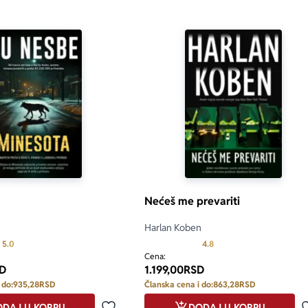
Nećeš me prevariti
Harlan Koben
Prosecna ocena je 5.0 od 5
Prosecna ocena je 4.8 od
5.0
4.8
Cena:
D
1.199,00
RSD
 do:
935,28
RSD
Članska cena i do:
863,28
RSD
DAJ U KORPU
DODAJ U KORPU