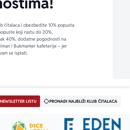
ostima!
ub čitalaca i obezbedite 10% popusta 
popuste koji rastu do 20%, 
čak 40%, dodatne pogodnosti na 
timan i Bukmarker kafeterije – jer 
vam se isplati.
 NEWSLETTER LISTU
PRONAĐI NAJBLIŽI KLUB ČITALACA