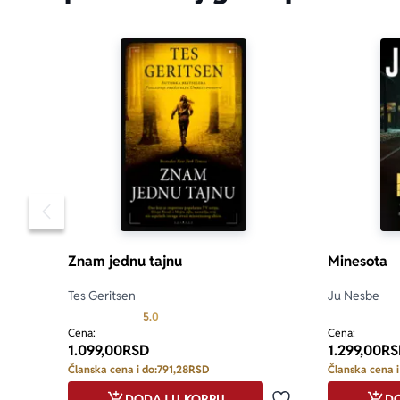
Pomeranje sadržaja slajdera u levo
Znam jednu tajnu
Minesota
Tes Geritsen
Ju Nesbe
Prosecna ocena je 5.0 od 5
5.0
Cena:
Cena:
1.099,00
RSD
1.299,00
RS
Članska cena i do:
791,28
RSD
Članska cena i
DODAJ U KORPU
DO