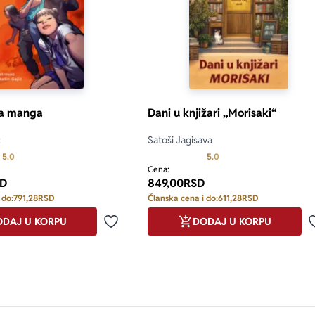
a manga
Dani u knjižari „Morisaki“
ć
Satoši Jagisava
Prosecna ocena je 5.0 od 5
Prosecna ocena je 5.0 o
5.0
5.0
Cena:
D
849,00
RSD
 do:
791,28
RSD
Članska cena i do:
611,28
RSD
DAJ U KORPU
DODAJ U KORPU
Dodaj u omiljene