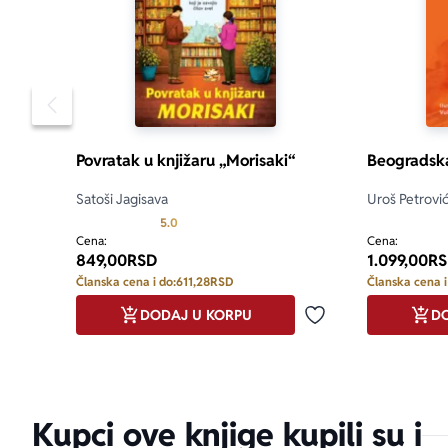
Pomeranje sadržaja slajdera u levo
Povratak u knjižaru „Morisaki“
Beogradsk
Satoši Jagisava
Uroš Petrovi
Prosecna ocena je 5.0 od 5
5.0
Cena:
Cena:
849,00
RSD
1.099,00
RS
Članska cena i do:
611,28
RSD
Članska cena i
DODAJ U KORPU
DO
Dodaj u omiljene
Kupci ove knjige kupili su i