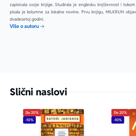
živimo bez nj
zapisivala svoje knjige. Studirala je englesku književnost i tokom 
pisala je kolumne za lokalne novine. Prvu knjigu, MILKRUN objavil
dvadesetoj godini.
Više o autoru
Slični naslovi
Do 20%
Do 20%
-10%
-10%