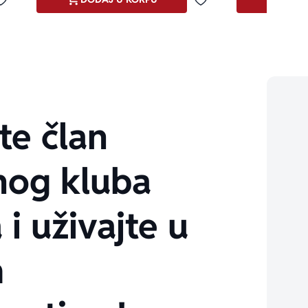
Dodaj u omiljene
Dodaj u omiljene
te član
nog kluba
 i uživajte u
m