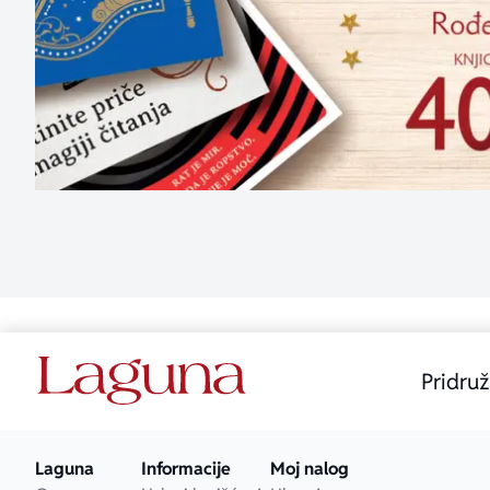
Pridruž
Laguna
Informacije
Moj nalog