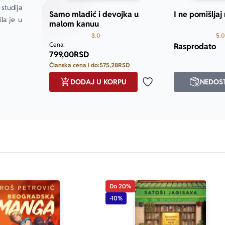
ih.
studija 
Samo mladić i devojka u
I ne pomišljaj
a je u 
malom kanuu
Prosecna ocena je 3.0 od 5
3.0
5.0
Cena:
Rasprodato
799,00
RSD
Članska cena i do:
575,28
RSD
DODAJ U KORPU
NEDOS
Dodaj u omiljene
Do 20%
-10%