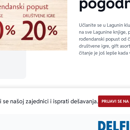
pogodn
Učlanite se u Lagunin kl
na sve Lagunine knjige, 
rođendanski popust od 
društvene igre, gift asor
čitanje je još lepše kada 
i se našoj zajednici i isprati dešavanja.
PRIJAVI SE NA