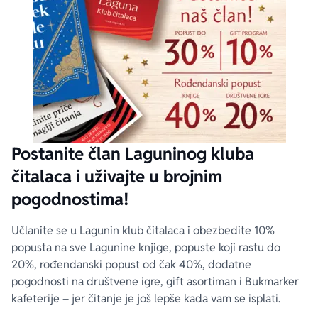
Postanite član Laguninog kluba
čitalaca i uživajte u brojnim
pogodnostima!
Učlanite se u Lagunin klub čitalaca i obezbedite 10%
popusta na sve Lagunine knjige, popuste koji rastu do
20%, rođendanski popust od čak 40%, dodatne
pogodnosti na društvene igre, gift asortiman i Bukmarker
kafeterije – jer čitanje je još lepše kada vam se isplati.