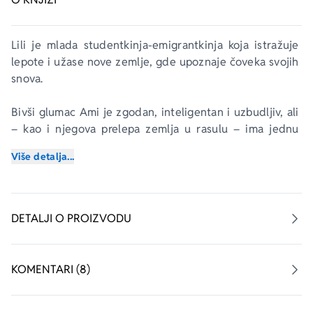
Lili je mlada studentkinja-emigrantkinja koja istražuje 
lepote i užase nove zemlje, gde upoznaje čoveka svojih 
snova.
Bivši glumac Ami je zgodan, inteligentan i uzbudljiv, ali 
– kao i njegova prelepa zemlja u rasulu – ima jednu 
veliku manu: on je vojni islednik.
Više detalja...
Dok Lilina i Amijeva ljubav neočekivano cveta, nad njom 
se nadvija sve mračnija senka – problemi koje nameće 
Amijev posao.
DETALJI O PROIZVODU
U današnjem svetu gde opasnost, terorizam i 
mogućnost izbijanja rata čine deo života, ovaj roman je 
KOMENTARI (8)
blistavo i užasavajuće aktuelan. Pa ipak, radnja romana 
Deset hiljada ljubavnika
 dešava se u Izraelu 