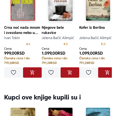
Crna noć nada mnom
Njegove bele
Kofer iz Berlina
i zvezdano nebo u
rukavice
meni
Ivan Tokin
Jelena Bačić Alimpić
Jelena Bačić Alimpić
Prosecna ocena je 4.6 od 5
Prosecna ocena je 4.5 od 5
Prosecn
4.6
4.5
5.0
Cena:
Cena:
Cena:
999,00
RSD
1.099,00
RSD
1.099,00
RSD
Članska cena i do:
Članska cena i do:
Članska cena i do:
719,28
RSD
791,28
RSD
791,28
RSD
Dodaj u omiljene
Dodaj u omiljene
Dodaj u omilje
DODAJ U KORPU
DODAJ U KORPU
DODA
Kupci ove knjige kupili su i