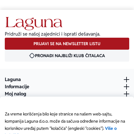
Pridruži se našoj zajednici i isprati dešavanja.
PRIJAVI SE NA NEWSLETTER LISTU
PRONAĐI NAJBLIŽI KLUB ČITALACA
Laguna
Informacije
Moj nalog
Za vreme korišćenja bilo koje stranice na našem web-sajtu,
kompanija Laguna d.o.o. može da sačuva određene informacije na
korisnikov uređaj putem "kolačića" (engleski "cookies").
Više o