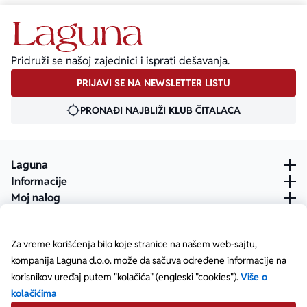
Pridruži se našoj zajednici i isprati dešavanja.
PRIJAVI SE NA NEWSLETTER LISTU
PRONAĐI NAJBLIŽI KLUB ČITALACA
Laguna
Informacije
Moj nalog
Za vreme korišćenja bilo koje stranice na našem web-sajtu,
kompanija Laguna d.o.o. može da sačuva određene informacije na
korisnikov uređaj putem "kolačića" (engleski "cookies").
Više o
kolačićima