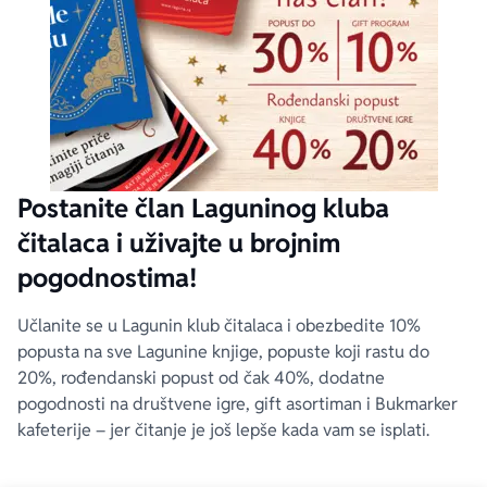
Postanite član Laguninog kluba
čitalaca i uživajte u brojnim
pogodnostima!
Učlanite se u Lagunin klub čitalaca i obezbedite 10%
popusta na sve Lagunine knjige, popuste koji rastu do
20%, rođendanski popust od čak 40%, dodatne
pogodnosti na društvene igre, gift asortiman i Bukmarker
kafeterije – jer čitanje je još lepše kada vam se isplati.