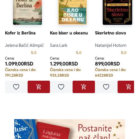
Kofer iz Berlina
Kao biser u okeanu
Skerletno slovo
Jelena Bačić Alimpić
Sara Lark
Natanijel Hotorn
Prosecna ocena je 5.0 od 5
Prosecna ocena je 5.0 od 5
Prosecn
5.0
5.0
5.0
Cena:
Cena:
Cena:
1.099,00
RSD
1.299,00
RSD
899,00
RSD
Članska cena i do:
Članska cena i do:
Članska cena i do:
791,28
RSD
935,28
RSD
647,28
RSD
Dodaj u omiljene
Dodaj u omiljene
Dodaj u omilje
DODAJ U KORPU
DODAJ U KORPU
DODA