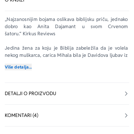
„Najzanosnijim bojama oslikava biblijsku priču, jednako 
dobro kao Anita Dajamant u svom 
Crvenom 
šatoru.“ Kirkus Reviews
Jedina žena za koju je Biblija zabeležila da je volela 
nekog muškarca, carica Mihala bila je Davidova ljubav iz 
detinjstva, njegova prva žena i kći njegovog najvećeg 
Više detalja...
prijatelja i najvećeg neprijatelja, cara Saula. Pošto se 
oženio njome, a zatim je napustio u njenoj petnaestoj 
godini, David će deset godina kasnije primorati Mihalu 
da se ponovo venča s njim i postane njegova prva 
DETALJI O PROIZVODU
carica. Bačena u samo središte bure, Mihala odoleva 
ambicijama i pohlepi koji će podjednako postati deo 
Davidove ličnosti i njegovog carevanja.
KOMENTARI (4)
Postupajući plemenito kao njegova carica, ali odbijajući 