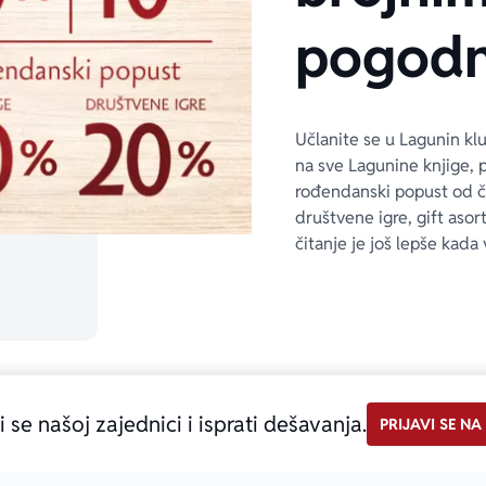
pogodn
Učlanite se u Lagunin kl
na sve Lagunine knjige, 
rođendanski popust od 
društvene igre, gift asor
čitanje je još lepše kada 
i se našoj zajednici i isprati dešavanja.
PRIJAVI SE NA