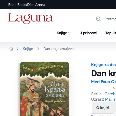
Eden Books
Dice Arena
Knjige
U pripremi
Top-li
Knjige
Dan kralja zmajeva
Home
Knjige za de
Dan kr
Meri Poup O
5.
Serijal:
Čarob
Uzrast:
Mali š
O knjizi