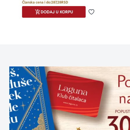
Članska cena i do:
287,28
RSD
DODAJ U KORPU
Dodaj u omiljene