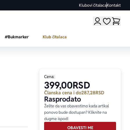
Klubovi čitalaca
Kontakt
Moji omiljeni a
#Bukmarker
Klub čitalaca
Cena:
399,00
RSD
Članska cena i do
287,28
RSD
Rasprodato
Želite da vas obavestimo kada artikal
ponovo bude dostupan? Kliknite na
dugme ispod!
OBAVESTI ME