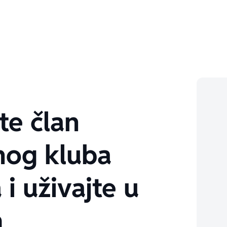
te član
nog kluba
 i uživajte u
m