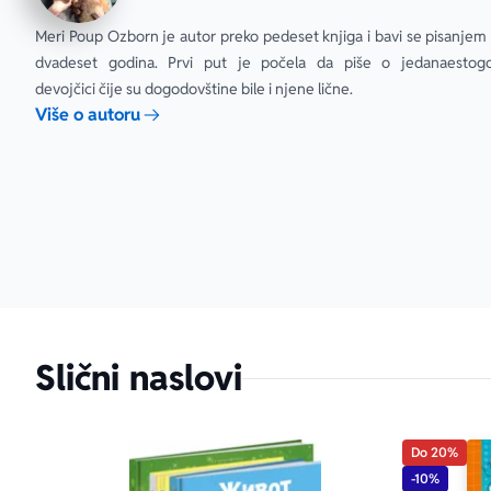
Meri Poup Ozborn je autor preko pedeset knjiga i bavi se pisanjem 
dvadeset godina. Prvi put je počela da piše o jedanaestogod
devojčici čije su dogodovštine bile i njene lične.
Više o autoru
Slični naslovi
Do 20%
-10%