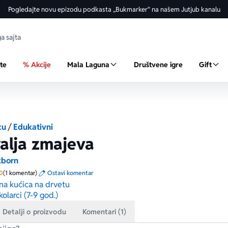
Pogledajte novu epizodu podkasta „Bukmarker“ na našem Jutjub kanalu
ste
% Akcije
Mala Laguna
Društvene igre
Gift
cu
/
Edukativni
alja zmajeva
zborn
Prosecna ocena je 5.0 od 5
0
(1 komentar)
Ostavi komentar
na kućica na drvetu
kolarci (7-9 god.)
Detalji o proizvodu
Komentari (1)