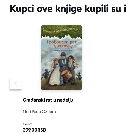
Kupci ove knjige kupili su i
Pomeranje sadržaja slajdera u levo
Građanski rat u nedelju
Meri Poup Ozborn
Cena:
399,00
RSD