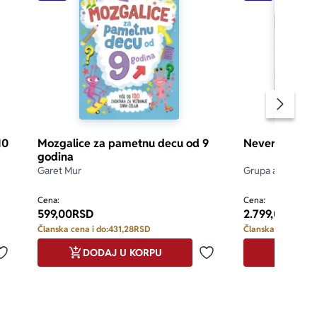
Pomeran
10
Mozgalice za pametnu decu od 9
Neverovatan s
godina
Garet Mur
Grupa autora
Cena:
Cena:
599,00
RSD
2.799,00
RSD
Članska cena i do:
431,28
RSD
Članska cena i do:
DODAJ U KORPU
DODA
Dodaj u omiljene
Dodaj u omiljene