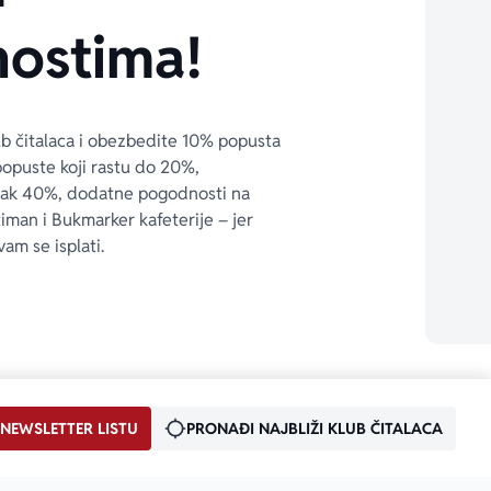
ostima!
ub čitalaca i obezbedite 10% popusta 
popuste koji rastu do 20%, 
čak 40%, dodatne pogodnosti na 
timan i Bukmarker kafeterije – jer 
vam se isplati.
 NEWSLETTER LISTU
PRONAĐI NAJBLIŽI KLUB ČITALACA