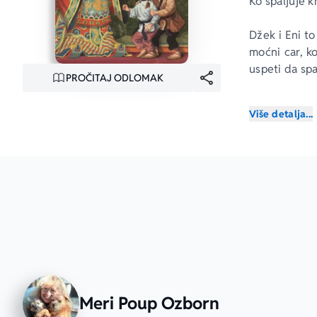
Ko spaljuje k
Džek i Eni t
moćni car, ko
uspeti da spa
PROČITAJ ODLOMAK
Jedini način 
Više detalja...
ČAROBNA KU
Meri Poup Ozborn