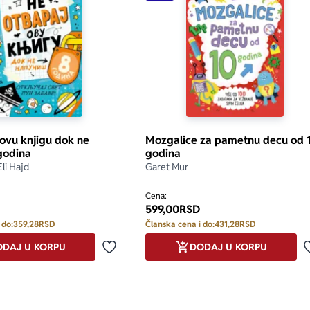
 ovu knjigu dok ne
Mozgalice za pametnu decu od 
godina
godina
Eli Hajd
Garet Mur
Cena:
599,00
RSD
 do:
359,28
RSD
Članska cena i do:
431,28
RSD
DAJ U KORPU
DODAJ U KORPU
Dodaj u omiljene