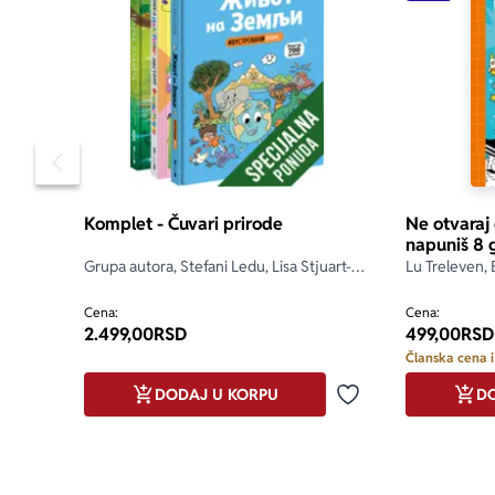
Pomeranje sadržaja slajdera u levo
Komplet - Čuvari prirode
Ne otvaraj
napuniš 8 
Grupa autora, Stefani Ledu, Lisa Stjuart-
Lu Treleven, 
Šarp, Stefan Fratini
Cena:
Cena:
2.499,00
RSD
499,00
RSD
Članska cena i
DODAJ U KORPU
DO
Dodaj u omiljene