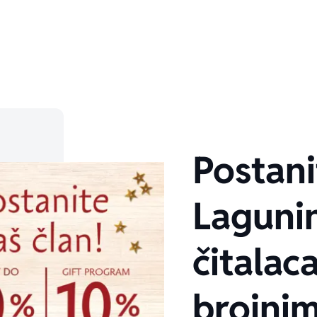
Postani
Laguni
čitalaca
brojni