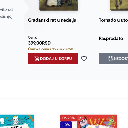
više od 
išnjoj 
Građanski rat u nedelju
Tornado u uto
Cena:
Rasprodato
399,00
RSD
Članska cena i do:
287,28
RSD
DODAJ U KORPU
NEDOS
Dodaj u omiljene
Do 20%
-10%