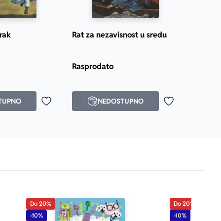
rak
Rat za nezavisnost u sredu
Rasprodato
TUPNO
NEDOSTUPNO
Dodaj u omiljene
Dodaj u omilje
Do 20%
Do 20%
-10%
-10%