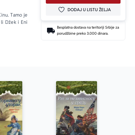
DODAJ U LISTU ŽELJA
DODAJ U OMILJENE
inu. Tamo je 
li Džek i Eni 
Besplatna dostava na teritoriji Srbije za
porudžbine preko 3.000 dinara.