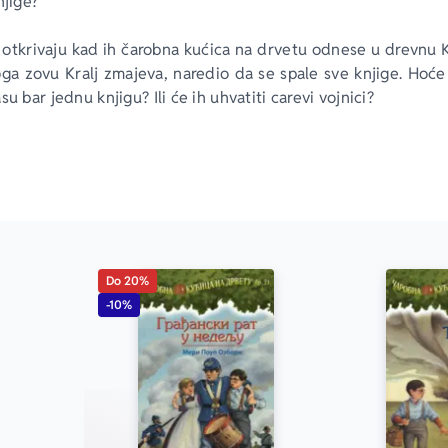
njige?
o otkrivaju kad ih čarobna kućica na drvetu odnese u drevnu K
ga zovu Kralj zmajeva, naredio da se spale sve knjige. Hoće 
su bar jednu knjigu? Ili će ih uhvatiti carevi vojnici?
da saznate jeste da pročitate knjigu...
ĆICA NA DRVETU BR. 14
Do 20%
-10%