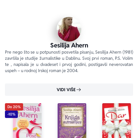
A onda dolazi Ajvan. On je neposredan, nesputan i uvek 
u potrazi za avanturom. Elizabet nije mogla ni zamisliti 
da će joj Ajvan preokrenuti ceo život. Ipak, čini joj se da 
je on suviše dobar da bi bio stvaran. Hoće li joj srce 
ponovo biti slomljeno? 
„Očaravajuće i puno iznenađenja.“ 
Sesilija Ahern
You
Pre nego što se u potpunosti posvetila pisanju, Sesilija Ahern (1981) 
završila je studije žurnalistike u Dablinu. Svoj prvi roman, P.S. Volim 
„Predivna, optimistična i sentimentalna priča koja leči 
te , napisala je u dvadeset i prvoj godini, postigavši neverovatan 
slomljeno srce nadom i razigranošću.“ 
Publishers Weekly
uspeh – u rodnoj Irskoj roman je 2004.
VIDI VIŠE
Do 20%
-10%