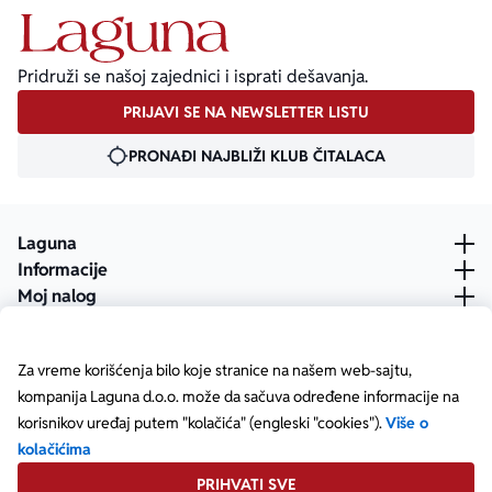
Pridruži se našoj zajednici i isprati dešavanja.
PRIJAVI SE NA NEWSLETTER LISTU
PRONAĐI NAJBLIŽI KLUB ČITALACA
Laguna
Informacije
Moj nalog
Za vreme korišćenja bilo koje stranice na našem web-sajtu,
kompanija Laguna d.o.o. može da sačuva određene informacije na
korisnikov uređaj putem "kolačića" (engleski "cookies").
Više o
kolačićima
PRIHVATI SVE