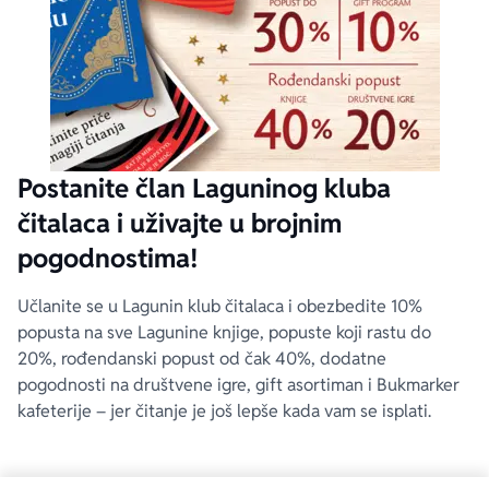
Postanite član Laguninog kluba
čitalaca i uživajte u brojnim
pogodnostima!
Učlanite se u Lagunin klub čitalaca i obezbedite 10%
popusta na sve Lagunine knjige, popuste koji rastu do
20%, rođendanski popust od čak 40%, dodatne
pogodnosti na društvene igre, gift asortiman i Bukmarker
kafeterije – jer čitanje je još lepše kada vam se isplati.