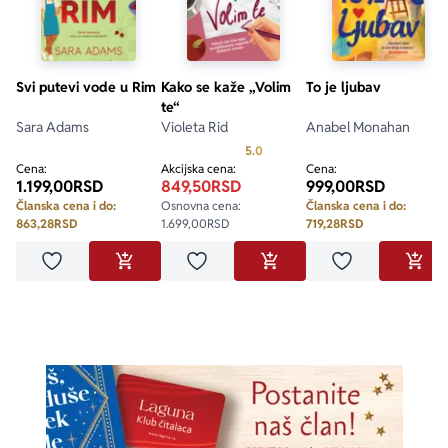
Svi putevi vode u Rim
Kako se kaže „Volim
To je ljubav
te“
Sara Adams
Violeta Rid
Anabel Monahan
Prosecna ocena je 5.0 od 5
5.0
Cena:
Akcijska cena:
Cena:
1.199,00
RSD
849,50
RSD
999,00
RSD
Članska cena i do:
Osnovna cena:
Članska cena i do:
863,28
RSD
1.699,00
RSD
719,28
RSD
Dodaj u omiljene
Dodaj u omiljene
Dodaj u omilje
DODAJ U KORPU
DODAJ U KORPU
DODA