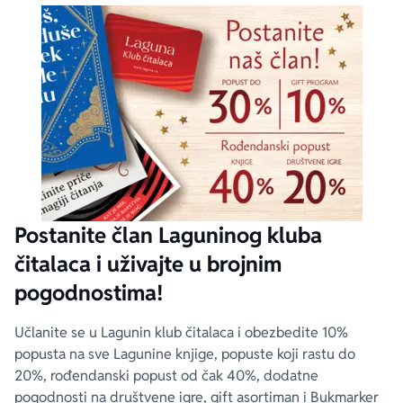
Postanite član Laguninog kluba
čitalaca i uživajte u brojnim
pogodnostima!
Učlanite se u Lagunin klub čitalaca i obezbedite 10%
popusta na sve Lagunine knjige, popuste koji rastu do
20%, rođendanski popust od čak 40%, dodatne
pogodnosti na društvene igre, gift asortiman i Bukmarker