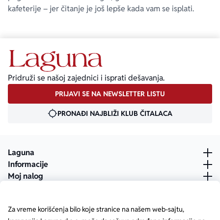
kafeterije – jer čitanje je još lepše kada vam se isplati.
Pridruži se našoj zajednici i isprati dešavanja.
PRIJAVI SE NA NEWSLETTER LISTU
PRONAĐI NAJBLIŽI KLUB ČITALACA
Laguna
Informacije
Moj nalog
Za vreme korišćenja bilo koje stranice na našem web-sajtu,