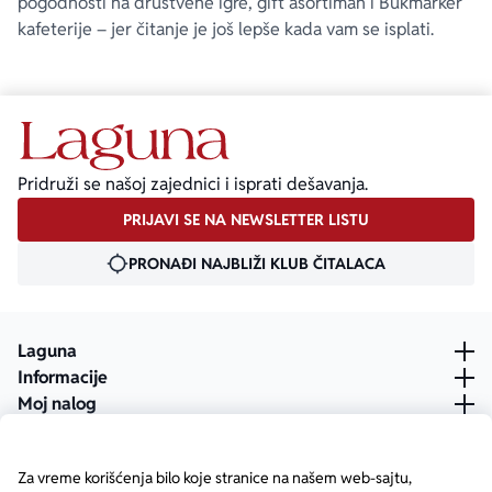
pogodnosti na društvene igre, gift asortiman i Bukmarker
kafeterije – jer čitanje je još lepše kada vam se isplati.
Pridruži se našoj zajednici i isprati dešavanja.
PRIJAVI SE NA NEWSLETTER LISTU
PRONAĐI NAJBLIŽI KLUB ČITALACA
Laguna
Informacije
Moj nalog
Za vreme korišćenja bilo koje stranice na našem web-sajtu,