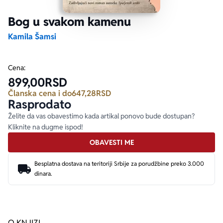
Bog u svakom kamenu
Ekranizovane knjige
Poezija
Bojan Ljubenović
Peter Handke
Kamila Šamsi
Za poklon
Lični razvoj i popularna psihologija
Dejan Tiago-Stanković
Harlan Koben
Cena:
899,00
RSD
E-knjige
Biografija
Milica Jakovljević Mir-Jam
Elif Šafak
Članska cena i do
647,28
RSD
Rasprodato
Autori
Želite da vas obavestimo kada artikal ponovo bude dostupan?
Kliknite na dugme ispod!
OBAVESTI ME
Besplatna dostava na teritoriji Srbije za porudžbine preko 3.000
dinara.
O KNJIZI