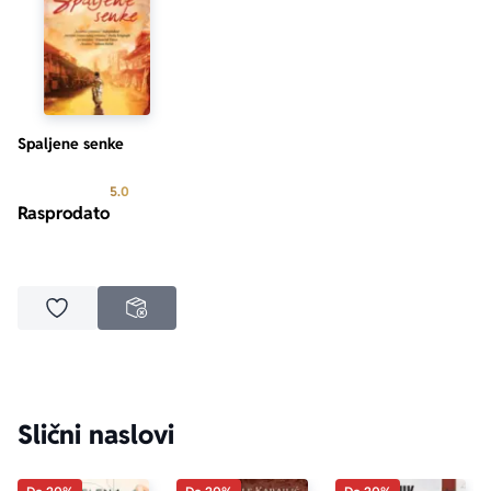
postiže upravo to.“ 
Independent on Sunday
„Strastveni junaci, individualisti, koje istorija spaja i 
menja kao akvarel nijanse.“
 Independent
Spaljene senke
Prosecna ocena je 5.0 od 5
5.0
Rasprodato
Dodaj u omiljene
NEDOSTUPNO
Slični naslovi