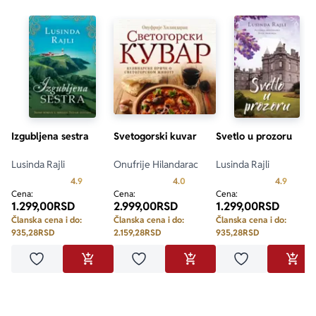
Izgubljena sestra
Svetogorski kuvar
Svetlo u prozoru
Lusinda Rajli
Onufrije Hilandarac
Lusinda Rajli
Prosecna ocena je 4.9 od 5
Prosecna ocena je 4.0 od 5
Prosecn
4.9
4.0
4.9
Cena:
Cena:
Cena:
1.299,00
RSD
2.999,00
RSD
1.299,00
RSD
Članska cena i do:
Članska cena i do:
Članska cena i do:
935,28
RSD
2.159,28
RSD
935,28
RSD
Dodaj u omiljene
Dodaj u omiljene
Dodaj u omilje
DODAJ U KORPU
DODAJ U KORPU
DODA