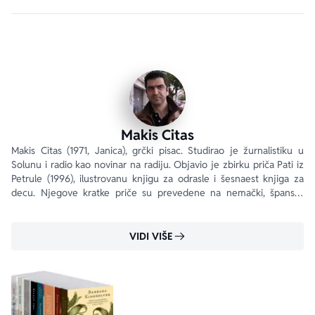
Prometej naših dana koji žudi da postane Svetogorac… 
„Pisac u ovoj knjizi uspostavlja zadivljujuću ravnotežu 
između tragičnog i komičnog.“ 
literature.gr
„Izuzetno pogođen psihološki portret savremene 
Grčke.“ Efimerida ton Syntakton
Makis Citas
„Nezaboravna, književno savršena priča sa 
Makis Citas (1971, Janica), grčki pisac. Studirao je žurnalistiku u 
Solunu i radio kao novinar na radiju. Objavio je zbirku priča Pati iz 
besprekornim zapletom.“ 
Frear Magazine
Petrule (1996), ilustrovanu knjigu za odrasle i šesnaest knjiga za 
decu. Njegove kratke priče su prevedene na nemački, španski, 
Prevela Gaga Rosić.
engleski, hebrejski, švedski i finski jezik.
VIDI VIŠE