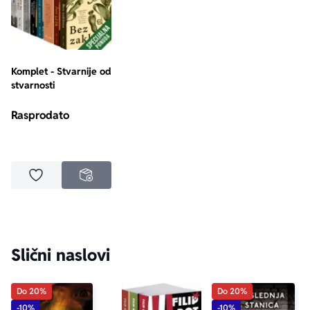
Komplet - Stvarnije od
stvarnosti
Rasprodato
Dodaj u omiljene
NEDOSTUPNO
Slični naslovi
Do 20%
Do 20%
-10%
-10%