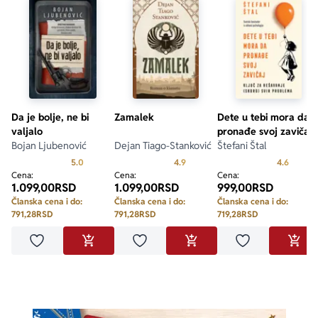
Da je bolje, ne bi
Zamalek
Dete u tebi mora da
valjalo
pronađe svoj zavičaj
Bojan Ljubenović
Dejan Tiago-Stanković
Štefani Štal
Prosecna ocena je 5.0 od 5
Prosecna ocena je 4.9 od 5
Prosecn
5.0
4.9
4.6
Cena:
Cena:
Cena:
1.099,00
RSD
1.099,00
RSD
999,00
RSD
Članska cena i do:
Članska cena i do:
Članska cena i do:
791,28
RSD
791,28
RSD
719,28
RSD
Dodaj u omiljene
Dodaj u omiljene
Dodaj u omilje
DODAJ U KORPU
DODAJ U KORPU
DODA