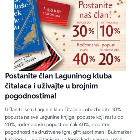
Postanite član Laguninog kluba
čitalaca i uživajte u brojnim
pogodnostima!
Učlanite se u Lagunin klub čitalaca i obezbedite 10%
popusta na sve Lagunine knjige, popuste koji rastu do
20%, rođendanski popust od čak 40%, dodatne
pogodnosti na društvene igre, gift asortiman i Bukmarker
kafeterije – jer čitanje je još lepše kada vam se isplati.