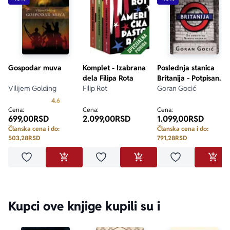
Gospodar muva
Komplet - Izabrana
Poslednja stanica
dela Filipa Rota
Britanija - Potpisan
Vilijem Golding
Filip Rot
primerak
Goran Gocić
Prosecna ocena je 4.6 od 5
4.6
Cena:
Cena:
Cena:
699,00
RSD
2.099,00
RSD
1.099,00
RSD
Članska cena i do:
Članska cena i do:
503,28
RSD
791,28
RSD
Dodaj u omiljene
Dodaj u omiljene
Dodaj u omilje
DODAJ U KORPU
DODAJ U KORPU
DODA
Kupci ove knjige kupili su i