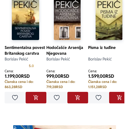
Sentimentalna povest
Hodočašće Arsenija
Pisma iz tuđine
Britanskog carstva
Njegovana
Borislav Pekić
Borislav Pekić
Borislav Pekić
Prosecna ocena je 5.0 od 5
5.0
Cena:
Cena:
Cena:
1.199,00
RSD
999,00
RSD
1.599,00
RSD
Članska cena i do:
Članska cena i do:
Članska cena i do:
863,28
RSD
719,28
RSD
1.151,28
RSD
Dodaj u omiljene
Dodaj u omiljene
Dodaj u omilje
DODAJ U KORPU
DODAJ U KORPU
DODA