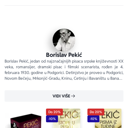
utopije, klasičnog epa i fantastičnog trilera. „I tako već 
ulazimo u čarobnu tajnu. A tajne se ne ispovedaju.“ 
Prvi put ekskluzivna kolekcija celokupnog književnog 
opusa Borislava Pekića.
Borislav Pekić
Borislav Pekić, jedan od najznačajnijih pisaca srpske književnosti XX 
veka, romansijer, dramski pisac i filmski scenarista, rođen je 4. 
februara 1930. godine u Podgorici. Detinjstvo je proveo u Podgorici, 
Novom Bečeju, Mrkonjić-Gradu, Kninu, Cetinju i Bavaništu u Banatu. 
Od 1945.
VIDI VIŠE
Do 20%
Do 20%
-10%
-10%