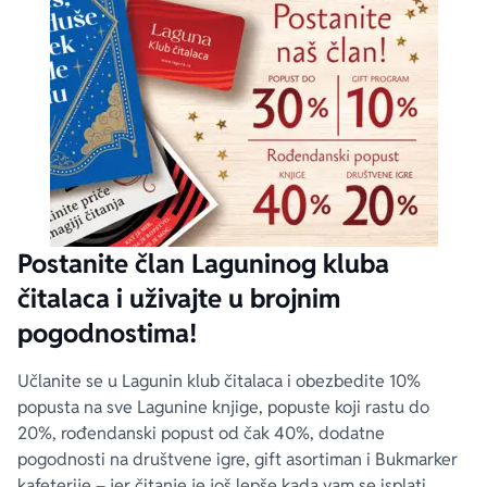
Postanite član Laguninog kluba
čitalaca i uživajte u brojnim
pogodnostima!
Učlanite se u Lagunin klub čitalaca i obezbedite 10%
popusta na sve Lagunine knjige, popuste koji rastu do
20%, rođendanski popust od čak 40%, dodatne
pogodnosti na društvene igre, gift asortiman i Bukmarker
kafeterije – jer čitanje je još lepše kada vam se isplati.