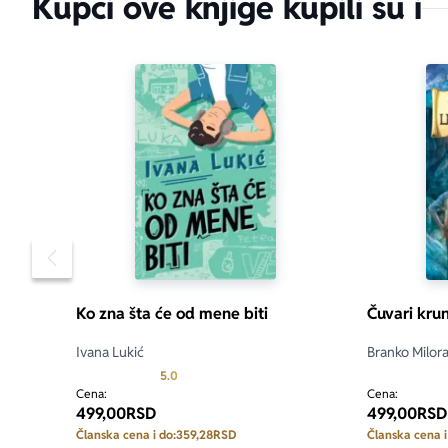
Kupci ove knjige kupili su i
Pomeranje sadržaja slajdera u levo
Ko zna šta će od mene biti
Čuvari kru
Ivana Lukić
Branko Milor
Prosecna ocena je 5.0 od 5
5.0
Cena:
Cena:
499,00
RSD
499,00
RSD
Članska cena i do:
359,28
RSD
Članska cena i