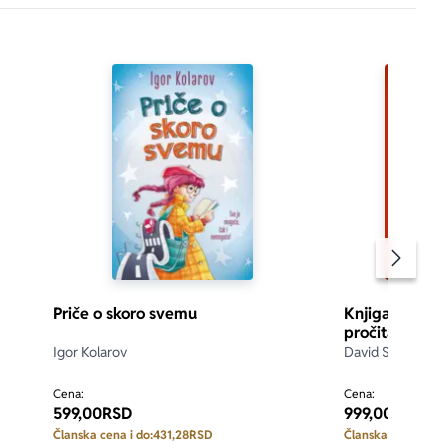
Pomeran
Priče o skoro svemu
Knjiga koja st
pročitana
Igor Kolarov
David Sundin
Cena:
Cena:
599,00
RSD
999,00
RSD
Članska cena i do:
431,28
RSD
Članska cena i do: