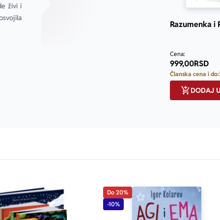
 živi i 
svojila 
Razumenka i P
Cena:
999,00
RSD
Članska cena i do:
DODAJ 
Do 20%
-10%