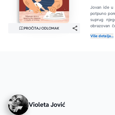
Jovan ide u 
potpuno pore
suprug njeg
obrazovan čo
PROČITAJ ODLOMAK
srećni balon
Više detalja...
porodica pro
promenama koj
Izuzetan sav
saosećanja, 
Arhiteča 
je 
odrastanju č
Violeta Jović