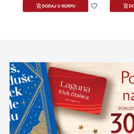
DODAJ U KORPU
DO
Dodaj u omiljene