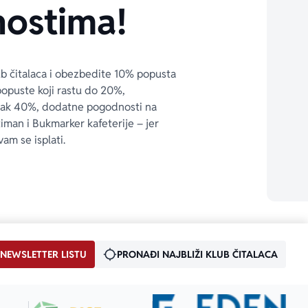
ostima!
ub čitalaca i obezbedite 10% popusta 
popuste koji rastu do 20%, 
čak 40%, dodatne pogodnosti na 
timan i Bukmarker kafeterije – jer 
vam se isplati.
 NEWSLETTER LISTU
PRONAĐI NAJBLIŽI KLUB ČITALACA