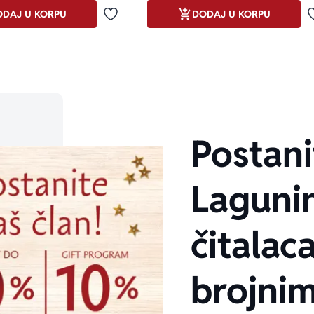
DAJ U KORPU
DODAJ U KORPU
Dodaj u omiljene
Postani
Laguni
čitalaca
brojni