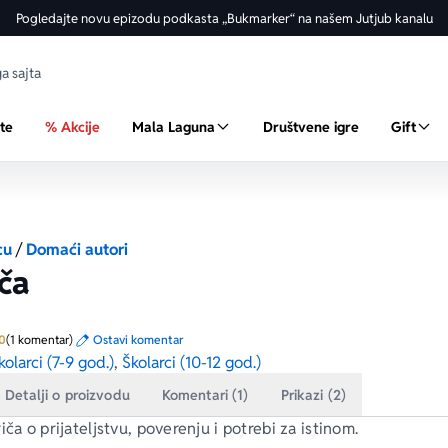
Pogledajte novu epizodu podkasta „Bukmarker“ na našem Jutjub kanalu
ste
% Akcije
Mala Laguna
Društvene igre
Gift
cu
/
Domaći autori
ča
Prosecna ocena je 5.0 od 5
0
(1 komentar)
Ostavi komentar
kolarci (7-9 god.)
,
Školarci (10-12 god.)
Detalji o proizvodu
Komentari (1)
Prikazi (2)
iča o prijateljstvu, poverenju i potrebi za istinom.