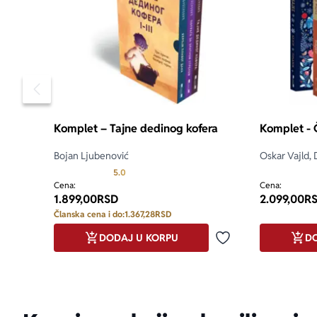
Pomeranje sadržaja slajdera u levo
Komplet – Tajne dedinog kofera
Komplet - 
Bojan Ljubenović
Oskar Vajld, 
Prosecna ocena je 5.0 od 5
5.0
Cena:
Cena:
1.899,00
RSD
2.099,00
R
Članska cena i do:
1.367,28
RSD
DODAJ U KORPU
DO
Dodaj u omiljene