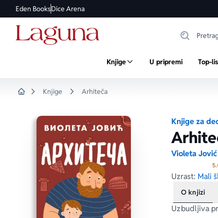
Eden Books
Dice Arena
Knjige
U pripremi
Top-li
Knjige
Arhiteča
Home
Knjige za de
Arhite
Violeta Jović
5.
Uzrast:
Mali š
O knjizi
Uzbudljiva pr