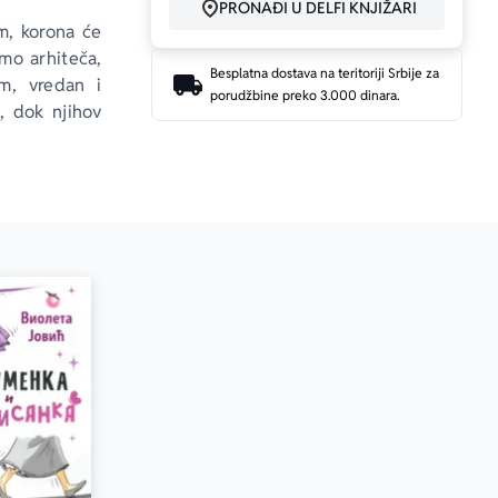
PRONAĐI U DELFI KNJIŽARI
m, korona će 
o arhiteča, 
Besplatna dostava na teritoriji Srbije za
m, vredan i 
porudžbine preko 3.000 dinara.
, dok njihov 
ih, Jovanova 
či s brojnim 
zi ljubavi i 
azumevanjem. 
žnije doba u 