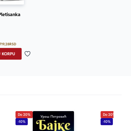
letisanka
719,28
RSD
U KORPU
Dodaj u omiljene
Do 20%
Do 20%
-10%
-10%