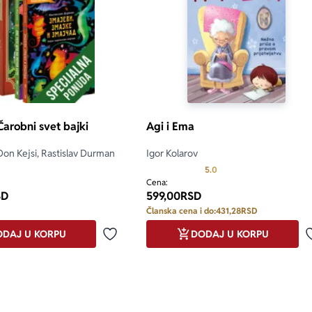
Čarobni svet bajki
Agi i Ema
Don Kejsi, Rastislav Durman
Igor Kolarov
Prosecna ocena je 5.0 o
5.0
Cena:
SD
599,00
RSD
Članska cena i do:
431,28
RSD
DAJ U KORPU
DODAJ U KORPU
Dodaj u omiljene