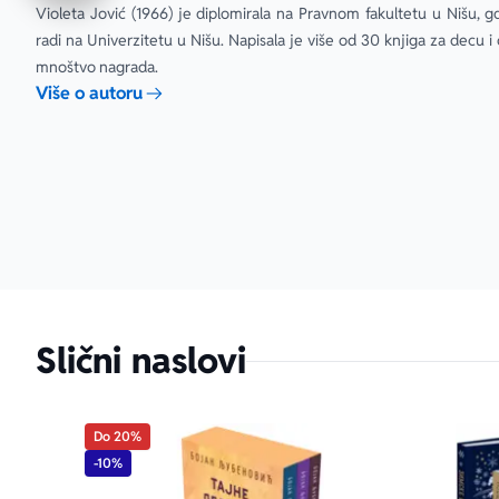
Violeta Jović (1966) je diplomirala na Pravnom fakultetu u Nišu, gde
radi na Univerzitetu u Nišu. Napisala je više od 30 knjiga za decu i o
mnoštvo nagrada.
Više o autoru
Slični naslovi
Do 20%
-10%