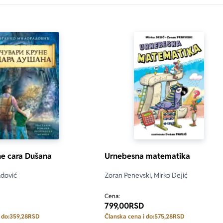
ne cara Dušana
Urnebesna matematika
adović
Zoran Penevski, Mirko Dejić
Cena:
799,00
RSD
 do:
359,28
RSD
Članska cena i do:
575,28
RSD