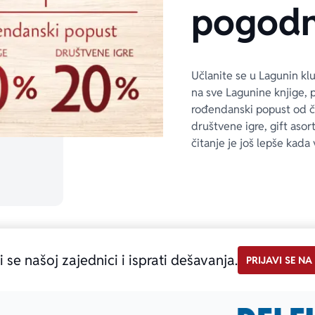
pogodn
Učlanite se u Lagunin kl
na sve Lagunine knjige, 
rođendanski popust od 
društvene igre, gift asor
čitanje je još lepše kada 
i se našoj zajednici i isprati dešavanja.
PRIJAVI SE NA