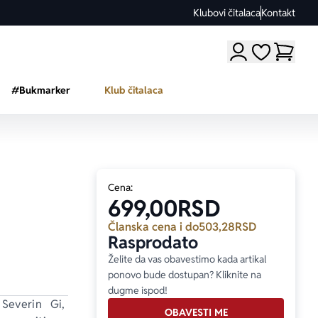
Klubovi čitalaca
Kontakt
Moji omiljeni a
#Bukmarker
Klub čitalaca
Cena:
699,00
RSD
Članska cena i do
503,28
RSD
Rasprodato
Želite da vas obavestimo kada artikal
ponovo bude dostupan? Kliknite na
dugme ispod!
Severin Gi, 
OBAVESTI ME