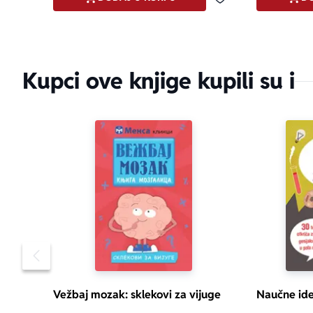
Dodaj u omiljene
Kupci ove knjige kupili su i
Pomeranje sadržaja slajdera u levo
Vežbaj mozak: sklekovi za vijuge
Naučne ide