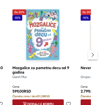
idualizovane 
Do 20%
Do 20%
-10%
-10%
štovanje;
a...)
Pomeran
10
Mozgalice za pametnu decu od 9
Neverovatan s
godina
Garet Mur
Grupa autora
Cena:
Cena:
599,00
RSD
2.799,00
RSD
Članska cena i do:
431,28
RSD
Članska cena i do:
DODAJ U KORPU
DODA