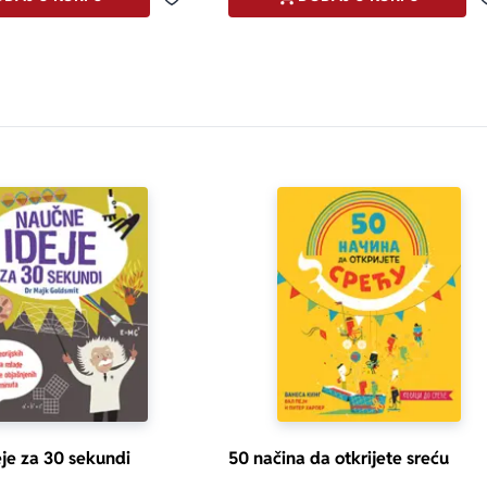
Dodaj u omiljene
je za 30 sekundi
50 načina da otkrijete sreću