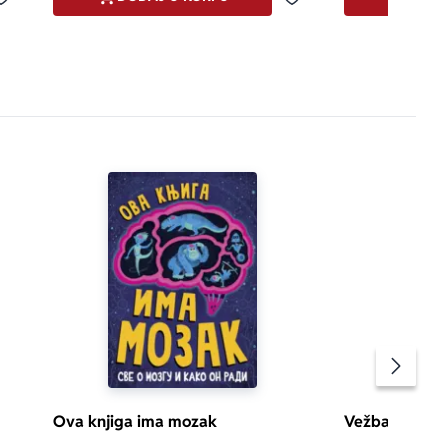
Dodaj u omiljene
Dodaj u omiljene
Pomeran
Ova knjiga ima mozak
Vežbaj mozak: