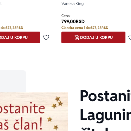
t
Vanesa King
Cena:
799,00
RSD
 do:
575,28
RSD
Članska cena i do:
575,28
RSD
DAJ U KORPU
DODAJ U KORPU
Dodaj u omiljene
Postani
Laguni