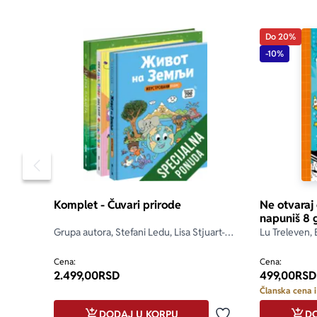
pomaže deci 
projekte koji 
Do 20%
-10%
Pronađite u o
• aktivnosti 
• vežbe za pod
• društvene i
• materijal z
Pomeranje sadržaja slajdera u levo
Komplet - Čuvari prirode
Ne otvaraj
napuniš 8 
Grupa autora, Stefani Ledu, Lisa Stjuart-
Lu Treleven, 
Šarp, Stefan Fratini
Cena:
Cena:
2.499,00
RSD
499,00
RSD
Članska cena i
DODAJ U KORPU
DO