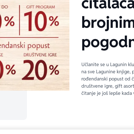
čitalaca
brojni
pogodn
Učlanite se u Lagunin kl
na sve Lagunine knjige, 
rođendanski popust od 
društvene igre, gift asor
čitanje je još lepše kada 