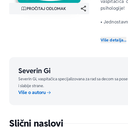
vaspitačica
psihologije! 
PROČITAJ ODLOMAK
• Jednostavn
• Materijal z
Više detalja...
karte, točak 
Neophodno za
Severin Gi
Dugo se mis
natprosečnih
Severin Gi, vaspitačica specijalizovana za rad sa decom sa pos
njihova budu
i slabije strane.
i da je stva
Više o autoru
odnosima s d
takvoj deci 
kroz jednosta
Slični naslovi
Severin Gi,