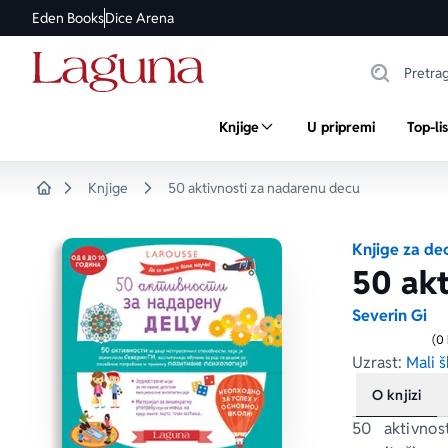
Eden Books
Dice Arena
Knjige
U pripremi
Top-li
Knjige
50 aktivnosti za nadarenu decu
Home
Knjige za de
50 akt
Severin Gi
(0
Uzrast:
Mali š
O knjizi
50 aktivnos