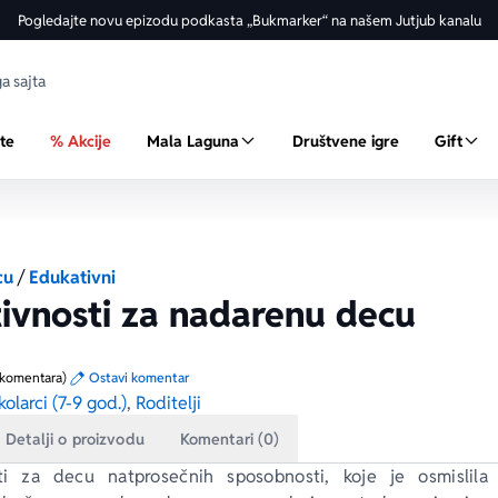
Pogledajte novu epizodu podkasta „Bukmarker“ na našem Jutjub kanalu
ste
% Akcije
Mala Laguna
Društvene igre
Gift
cu
/
Edukativni
ivnosti za nadarenu decu
 komentara)
Ostavi komentar
kolarci (7-9 god.)
,
Roditelji
Detalji o proizvodu
Komentari (0)
ti za decu natprosečnih sposobnosti, koje je osmislila 