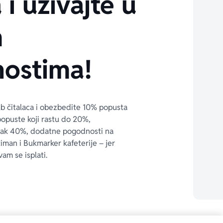
 i uživajte u
m
ostima!
ub čitalaca i obezbedite 10% popusta 
popuste koji rastu do 20%, 
čak 40%, dodatne pogodnosti na 
timan i Bukmarker kafeterije – jer 
vam se isplati.