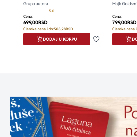
Grupa autora
Majk Goldsmi
Prosecna ocena je 5.0 od 5
5.0
Cena:
Cena:
699,00
RSD
799,00
RSD
Članska cena i do:
503,28
RSD
Članska cena i
DODAJ U KORPU
DO
Dodaj u omiljene