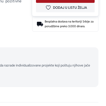
u pozitivne 
DODAJ U LISTU ŽELJA
DODAJ U OMILJENE
Besplatna dostava na teritoriji Srbije za
porudžbine preko 3.000 dinara.
istika dece 
vemu i da je 
a razrade individualizovane projekte koji poštuju njihove jače
dnostavljeno 
u osećanja i 
edstvo da se 
 knjiga nudi 
 potrebama, 