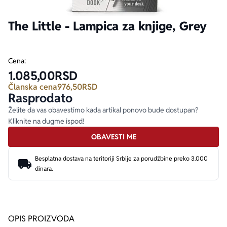
The Little - Lampica za knjige, Grey
Ekranizovane knjige
Poezija
Bojan Ljubenović
Peter Handke
Za poklon
Lični razvoj i popularna psihologija
Dejan Tiago-Stanković
Harlan Koben
Cena:
1.085,00
RSD
E-knjige
Biografija
Milica Jakovljević Mir-Jam
Elif Šafak
Članska cena
976,50
RSD
Rasprodato
Želite da vas obavestimo kada artikal ponovo bude dostupan?
Autori
Kliknite na dugme ispod!
OBAVESTI ME
Besplatna dostava na teritoriji Srbije za porudžbine preko 3.000
dinara.
OPIS PROIZVODA