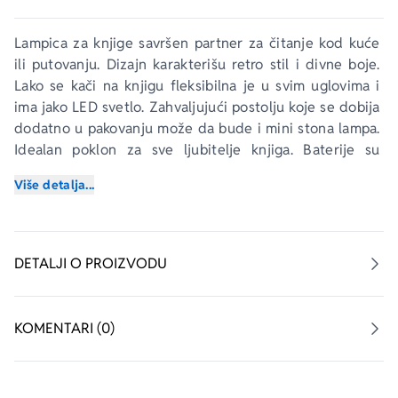
Lampica za knjige savršen partner za čitanje kod kuće 
ili putovanju. Dizajn karakterišu retro stil i divne boje. 
Lako se kači na knjigu fleksibilna je u svim uglovima i 
ima jako LED svetlo. Zahvaljujući postolju koje se dobija 
dodatno u pakovanju može da bude i mini stona lampa. 
Idealan poklon za sve ljubitelje knjiga. Baterije su 
uključene.
Više detalja...
DETALJI O PROIZVODU
KOMENTARI (0)