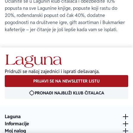
Učlanite se u Lagunin klub čitalaca i obezbedite 10%
popusta na sve Lagunine knjige, popuste koji rastu do
20%, rođendanski popust od čak 40%, dodatne
pogodnosti na društvene igre, gift asortiman i Bukmarker
kafeterije – jer čitanje je još lepše kada vam se isplati.
Pridruži se našoj zajednici i isprati dešavanja.
PRIJAVI SE NA NEWSLETTER LISTU
PRONAĐI NAJBLIŽI KLUB ČITALACA
Laguna
Informacije
Moj nalog