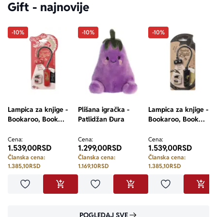
Gift - najnovije
-10%
-10%
-10%
Lampica za knjige -
Plišana igračka -
Lampica za knjige -
Bookaroo, Book
Patlidžan Đura
Bookaroo, Book
Lovers, Warrior
Lovers, Dragon
Dragon
Cena:
Cena:
Cena:
1.539,00
RSD
1.299,00
RSD
1.539,00
RSD
Članska cena:
Članska cena:
Članska cena:
1.385,10
RSD
1.169,10
RSD
1.385,10
RSD
Dodaj u omiljene
Dodaj u omiljene
Dodaj u omilje
DODAJ U KORPU
DODAJ U KORPU
DODA
POGLEDAJ SVE