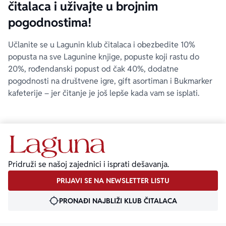
čitalaca i uživajte u brojnim
pogodnostima!
Učlanite se u Lagunin klub čitalaca i obezbedite 10%
popusta na sve Lagunine knjige, popuste koji rastu do
20%, rođendanski popust od čak 40%, dodatne
pogodnosti na društvene igre, gift asortiman i Bukmarker
kafeterije – jer čitanje je još lepše kada vam se isplati.
Pridruži se našoj zajednici i isprati dešavanja.
PRIJAVI SE NA NEWSLETTER LISTU
PRONAĐI NAJBLIŽI KLUB ČITALACA