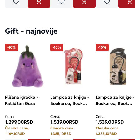
Dodaj u omiljene
Dodaj u omiljene
Dodaj u omilje
DODAJ U KORPU
DODAJ U KORPU
DODA
Gift - najnovije
-10%
-10%
-10%
Plišana igračka -
Lampica za knjige -
Lampica za knjige -
Patlidžan Đura
Bookaroo, Book
Bookaroo, Book
Lovers, Warrior
Lovers, Dragon
Dragon
Cena:
Cena:
Cena:
1.299,00
RSD
1.539,00
RSD
1.539,00
RSD
Članska cena:
Članska cena:
Članska cena:
1.169,10
RSD
1.385,10
RSD
1.385,10
RSD