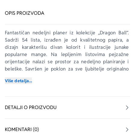
OPIS PROIZVODA
Fantastičan nedeljni planer iz kolekcije „Dragon Ball“. 
Sadrži 54 lista, izrađen je od kvalitetnog papira, a 
dizajn karakterišu divan kolorit i ilustracije junake 
popularne mange. Na lepljenim listovima pejzažne 
orijentacije nalazi se prostor za nedeljno planiranje i 
beleške. Savršen je poklon za sve ljubitelje originalno 
dizajniranih aksesoara i pisaćeg pribora.
Više detalja...
DETALJI O PROIZVODU
KOMENTARI (0)