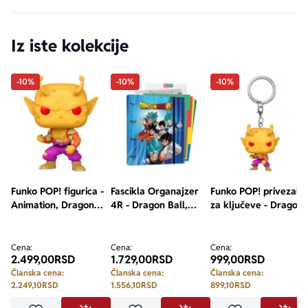
Iz iste kolekcije
-10%
-10%
-10%
Funko POP! figurica -
Fascikla Organajzer
Funko POP! privezak
Animation, Dragon
4R - Dragon Ball,
za ključeve - Dragon
Ball Super, Super
dividers, 100 str
Ball Super, Super
Hero, Orange Piccolo
Hero, Orange Piccolo
Cena:
Cena:
Cena:
2.499,00
RSD
1.729,00
RSD
999,00
RSD
Članska cena:
Članska cena:
Članska cena:
2.249,10
RSD
1.556,10
RSD
899,10
RSD