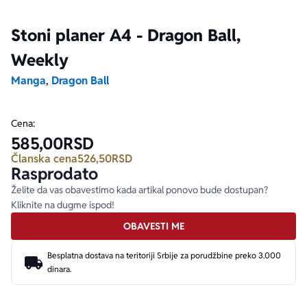
Stoni planer A4 - Dragon Ball,
Ekranizovane knjige
Poezija
Bojan Ljubenović
Peter Handke
Weekly
Za poklon
Lični razvoj i popularna psihologija
Dejan Tiago-Stanković
Harlan Koben
Manga
,
Dragon Ball
E-knjige
Biografija
Milica Jakovljević Mir-Jam
Elif Šafak
Cena:
585,00
RSD
Autori
Članska cena
526,50
RSD
Rasprodato
Želite da vas obavestimo kada artikal ponovo bude dostupan?
Kliknite na dugme ispod!
OBAVESTI ME
Besplatna dostava na teritoriji Srbije za porudžbine preko 3.000
dinara.