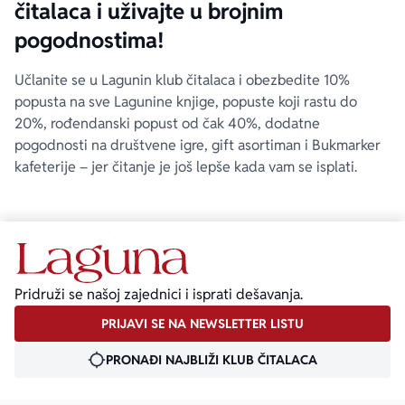
čitalaca i uživajte u brojnim
pogodnostima!
Učlanite se u Lagunin klub čitalaca i obezbedite 10%
popusta na sve Lagunine knjige, popuste koji rastu do
20%, rođendanski popust od čak 40%, dodatne
pogodnosti na društvene igre, gift asortiman i Bukmarker
kafeterije – jer čitanje je još lepše kada vam se isplati.
Pridruži se našoj zajednici i isprati dešavanja.
PRIJAVI SE NA NEWSLETTER LISTU
PRONAĐI NAJBLIŽI KLUB ČITALACA