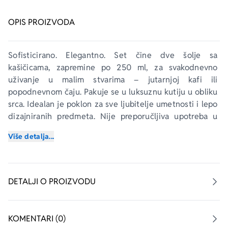
OPIS PROIZVODA
Sofisticirano. Elegantno. Set čine dve šolje sa 
kašičicama, zapremine po 250 ml, za svakodnevno 
uživanje u malim stvarima – jutarnjoj kafi ili 
popodnevnom čaju. Pakuje se u luksuznu kutiju u obliku 
srca. Idealan je poklon za sve ljubitelje umetnosti i lepo 
dizajniranih predmeta. Nije preporučljiva upotreba u 
mikrotalasnoj pećnici i mašini za posuđe. Dizajn je 
Više detalja...
inspirisan delima holandskog slikara Vinsenta van Goga.
DETALJI O PROIZVODU
KOMENTARI (0)