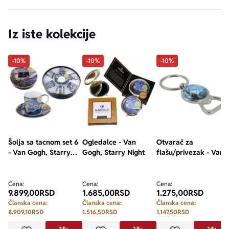
Iz iste kolekcije
-10%
-10%
-10%
Šolja sa tacnom set 6
Ogledalce - Van
Otvarač za
- Van Gogh, Starry
Gogh, Starry Night
flašu/privezak - Van
night
Gogh, Starry Night
Cena:
Cena:
Cena:
9.899,00
RSD
1.685,00
RSD
1.275,00
RSD
Članska cena:
Članska cena:
Članska cena:
8.909,10
RSD
1.516,50
RSD
1.147,50
RSD