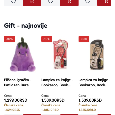
Dodaj u omiljene
Dodaj u omiljene
Dodaj u omilje
DODAJ U KORPU
DODAJ U KORPU
DODA
Gift - najnovije
-10%
-10%
-10%
Plišana igračka -
Lampica za knjige -
Lampica za knjige -
Patlidžan Đura
Bookaroo, Book
Bookaroo, Book
Lovers, Warrior
Lovers, Dragon
Dragon
Cena:
Cena:
Cena:
1.299,00
RSD
1.539,00
RSD
1.539,00
RSD
Članska cena:
Članska cena:
Članska cena:
1.169,10
RSD
1.385,10
RSD
1.385,10
RSD