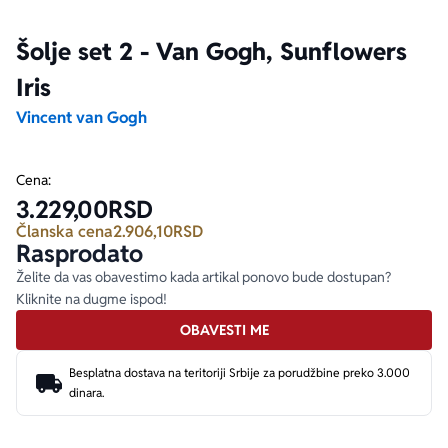
Šolje set 2 - Van Gogh, Sunflowers
Ekranizovane knjige
Poezija
Bojan Ljubenović
Peter Handke
Iris
Za poklon
Lični razvoj i popularna psihologija
Dejan Tiago-Stanković
Harlan Koben
Vincent van Gogh
E-knjige
Biografija
Milica Jakovljević Mir-Jam
Elif Šafak
Cena:
3.229,00
RSD
Autori
Članska cena
2.906,10
RSD
Rasprodato
Želite da vas obavestimo kada artikal ponovo bude dostupan?
Kliknite na dugme ispod!
OBAVESTI ME
Besplatna dostava na teritoriji Srbije za porudžbine preko 3.000
dinara.