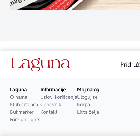
Pridruž
Laguna
Informacije
Moj nalog
O nama
Uslovi korišćenja
Uloguj se
Klub čitalaca
Cenovnik
Korpa
Bukmarker
Kontakt
Lista želja
Foreign rights