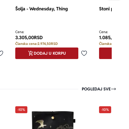
Šolja - Wednesday, Thing
Stoni planer 
Cena:
Cena:
3.305,00
RSD
1.085,00
RSD
Članska cena:
2.974,50
RSD
Članska cena:
976,
DODAJ U KORPU
DODA
Dodaj u omiljene
Dodaj u omiljene
POGLEDAJ SVE
-10%
-10%