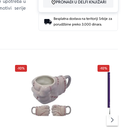
e upotreba u 
PRONAĐI U DELFI KNJIŽARI
otivi serije 
Besplatna dostava na teritoriji Srbije za
porudžbine preko 3.000 dinara.
-10%
-10%
Pomeran