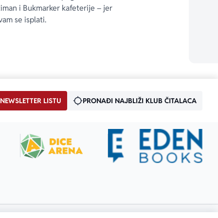
timan i Bukmarker kafeterije – jer 
vam se isplati.
 NEWSLETTER LISTU
PRONAĐI NAJBLIŽI KLUB ČITALACA