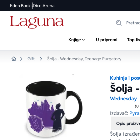
Eden Books
Dice Arena
Knjige
U pripremi
Top-li
Gift
Šolja - Wednesday, Teenage Purgatory
Home
Kuhinja i po
Šolja 
Wednesday
(0
Izdavač:
Pyra
Opis proiz
Šolja izrađe