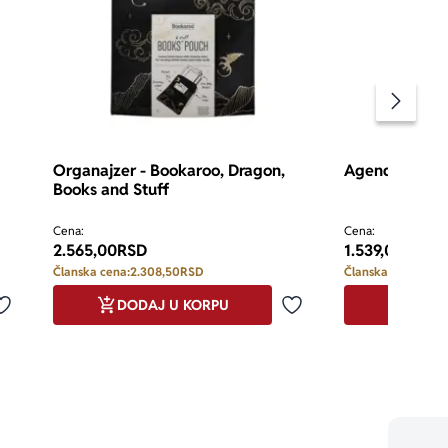
Pomeran
Organajzer - Bookaroo, Dragon,
Agenda A5 - B
Books and Stuff
Cena:
Cena:
2.565,00
RSD
1.539,00
RSD
Članska cena:
2.308,50
RSD
Članska cena:
1.38
DODAJ U KORPU
DODA
Dodaj u omiljene
Dodaj u omiljene