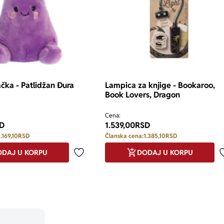
ačka - Patlidžan Đura
Lampica za knjige - Bookaroo,
Book Lovers, Dragon
Cena:
D
1.539,00
RSD
1.169,10
RSD
Članska cena:
1.385,10
RSD
DAJ U KORPU
DODAJ U KORPU
Dodaj u omiljene