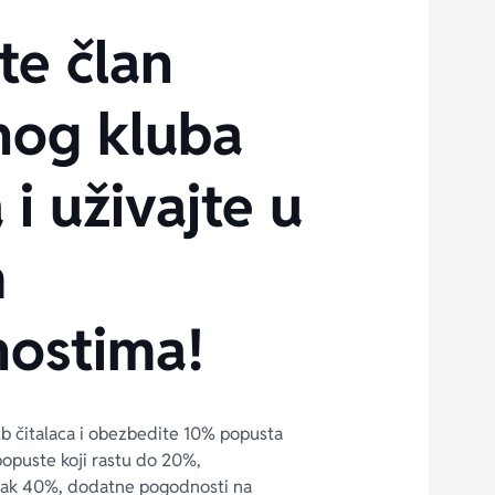
te član
nog kluba
 i uživajte u
m
ostima!
ub čitalaca i obezbedite 10% popusta 
popuste koji rastu do 20%, 
čak 40%, dodatne pogodnosti na 