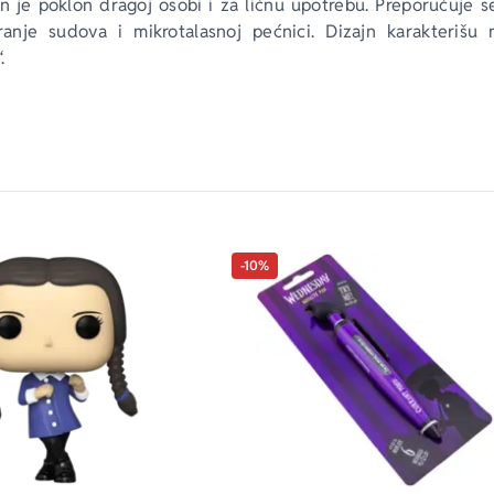
lan je poklon dragoj osobi i za ličnu upotrebu. Preporučuje s
anje sudova i mikrotalasnoj pećnici. Dizajn karakterišu m
.
-10%