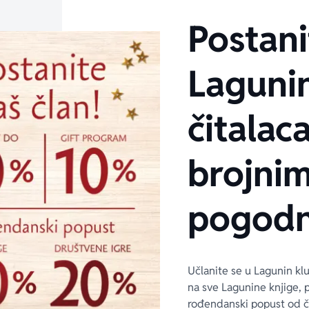
Postani
Laguni
čitalaca
brojni
pogodn
Učlanite se u Lagunin kl
na sve Lagunine knjige, 
rođendanski popust od 