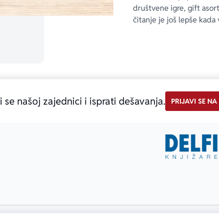
društvene igre, gift asor
čitanje je još lepše kada 
i se našoj zajednici i isprati dešavanja.
PRIJAVI SE NA