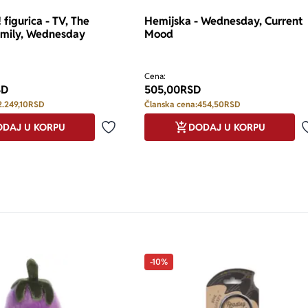
figurica - TV, The
Hemijska - Wednesday, Current
mily, Wednesday
Mood
Cena:
SD
505,00
RSD
2.249,10
RSD
Članska cena:
454,50
RSD
DAJ U KORPU
DODAJ U KORPU
Dodaj u omiljene
-10%