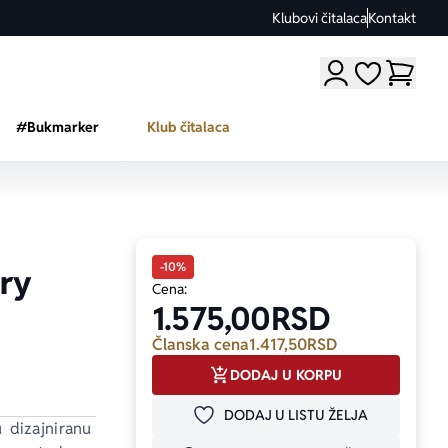
Klubovi čitalaca
Kontakt
Moji omiljeni a
#Bukmarker
Klub čitalaca
-10%
ry
Cena:
1.575,00
RSD
Članska cena
1.417,50
RSD
DODAJ U KORPU
DODAJ U LISTU ŽELJA
DODAJ U OMILJENE
 dizajniranu 