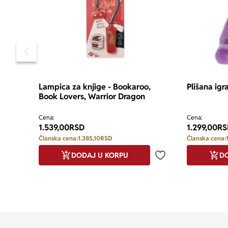
Pomeranje sadržaja slajdera u levo
Lampica za knjige - Bookaroo,
Plišana igr
Book Lovers, Warrior Dragon
Cena:
Cena:
1.539,00
RSD
1.299,00
RS
Članska cena:
1.385,10
RSD
Članska cena:
DODAJ U KORPU
DO
Dodaj u omiljene