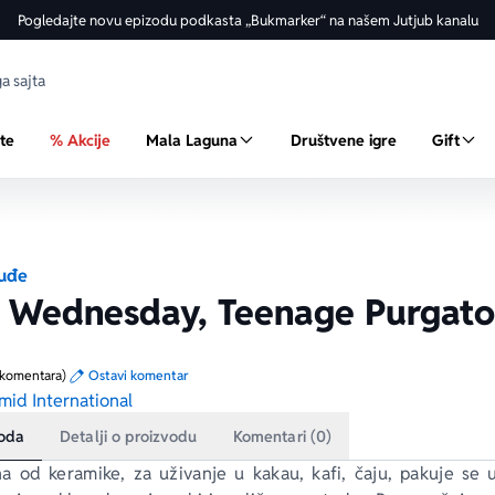
Pogledajte novu epizodu podkasta „Bukmarker“ na našem Jutjub kanalu
ste
% Akcije
Mala Laguna
Društvene igre
Gift
suđe
- Wednesday, Teenage Purgato
 komentara)
Ostavi komentar
mid International
voda
Detalji o proizvodu
Komentari (0)
na od keramike, za uživanje u kakau, kafi, čaju, pakuje se u