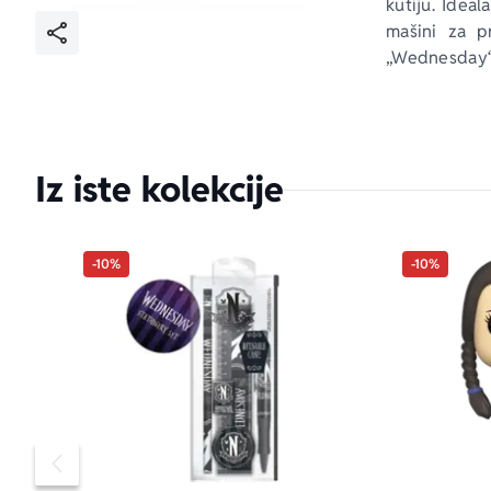
kutiju. Idea
mašini za pr
„Wednesday“
Iz iste kolekcije
-10%
-10%
Pomeranje sadržaja slajdera u levo