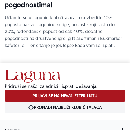
pogodnostima!
Učlanite se u Lagunin klub čitalaca i obezbedite 10%
popusta na sve Lagunine knjige, popuste koji rastu do
20%, rođendanski popust od čak 40%, dodatne
pogodnosti na društvene igre, gift asortiman i Bukmarker
kafeterije – jer čitanje je još lepše kada vam se isplati.
Pridruži se našoj zajednici i isprati dešavanja.
PRIJAVI SE NA NEWSLETTER LISTU
PRONAĐI NAJBLIŽI KLUB ČITALACA