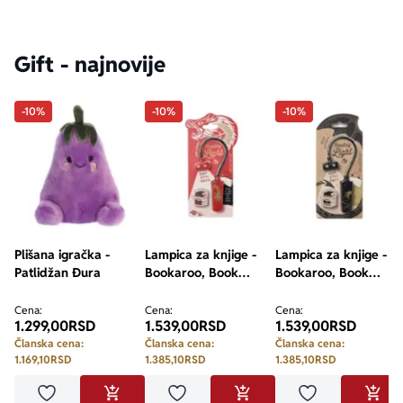
Gift - najnovije
-10%
-10%
-10%
Plišana igračka -
Lampica za knjige -
Lampica za knjige -
Patlidžan Đura
Bookaroo, Book
Bookaroo, Book
Lovers, Warrior
Lovers, Dragon
Dragon
Cena:
Cena:
Cena:
1.299,00
RSD
1.539,00
RSD
1.539,00
RSD
Članska cena:
Članska cena:
Članska cena:
1.169,10
RSD
1.385,10
RSD
1.385,10
RSD
Dodaj u omiljene
Dodaj u omiljene
Dodaj u omilje
DODAJ U KORPU
DODAJ U KORPU
DODA