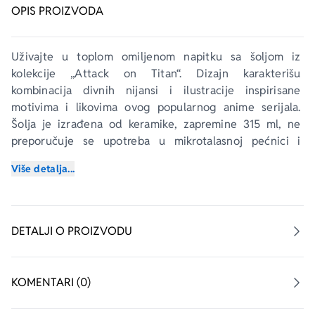
OPIS PROIZVODA
Uživajte u toplom omiljenom napitku sa šoljom iz 
kolekcije „Attack on Titan“. Dizajn karakterišu 
kombinacija divnih nijansi i ilustracije inspirisane 
motivima i likovima ovog popularnog anime serijala. 
Šolja je izrađena od keramike, zapremine 315 ml, ne 
preporučuje se upotreba u mikrotalasnoj pećnici i 
mašini za pranje posuđa. Pakuje se u brendiranu 
Više detalja...
ambalažu, sa otvorenim prednjim delom.
DETALJI O PROIZVODU
KOMENTARI (0)