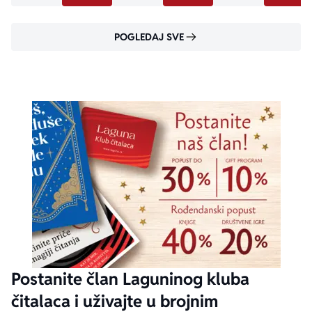
POGLEDAJ SVE
Postanite član Laguninog kluba
čitalaca i uživajte u brojnim