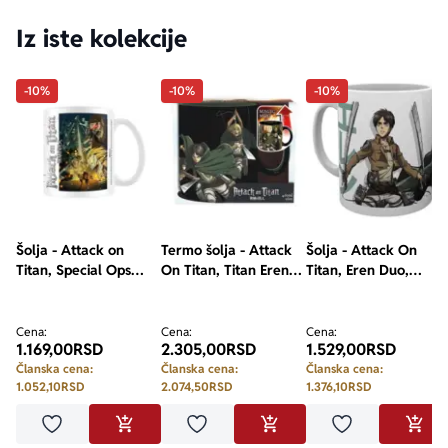
Iz iste kolekcije
-10%
-10%
-10%
Šolja - Attack on
Termo šolja - Attack
Šolja - Attack On
Titan, Special Ops
On Titan, Titan Eren
Titan, Eren Duo,
Squad Vs Titans (S4)
S3, Heat Change, 460
320ml
ml
Cena:
Cena:
Cena:
1.169,00
RSD
2.305,00
RSD
1.529,00
RSD
Članska cena:
Članska cena:
Članska cena:
1.052,10
RSD
2.074,50
RSD
1.376,10
RSD
Dodaj u omiljene
Dodaj u omiljene
Dodaj u omilje
DODAJ U KORPU
DODAJ U KORPU
DODA