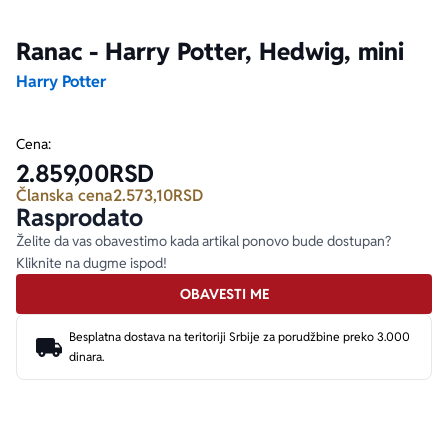
Ranac - Harry Potter, Hedwig, mini
Ekranizovane knjige
Poezija
Bojan Ljubenović
Peter Handke
Harry Potter
Za poklon
Lični razvoj i popularna psihologija
Dejan Tiago-Stanković
Harlan Koben
Cena:
E-knjige
Biografija
Milica Jakovljević Mir-Jam
Elif Šafak
2.859,00
RSD
Članska cena
2.573,10
RSD
Rasprodato
Autori
Želite da vas obavestimo kada artikal ponovo bude dostupan?
Kliknite na dugme ispod!
OBAVESTI ME
Besplatna dostava na teritoriji Srbije za porudžbine preko 3.000
dinara.