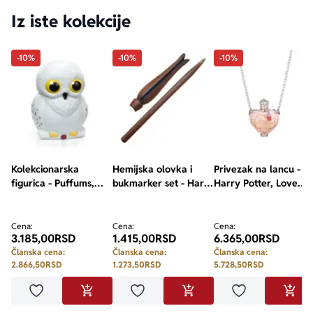
Iz iste kolekcije
-10%
-10%
-10%
Kolekcionarska
Hemijska olovka i
Privezak na lancu -
figurica - Puffums,
bukmarker set - Harry
Harry Potter, Love
Harry Potter, Hedwig
Potter, Luna
Potion
Lovegood Wand
Cena:
Cena:
Cena:
3.185,00
RSD
1.415,00
RSD
6.365,00
RSD
Članska cena:
Članska cena:
Članska cena:
2.866,50
RSD
1.273,50
RSD
5.728,50
RSD
Dodaj u omiljene
Dodaj u omiljene
Dodaj u omilje
DODAJ U KORPU
DODAJ U KORPU
DODA