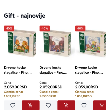
Gift - najnovije
-10%
-10%
-10%
Drvene kocke
Drvene kocke
Drvene kocke
slagalice - Pino,
slagalice - Pino,
slagalice - Pino,
Srećne porodice,
Srećne porodice,
Srećne porodice,
Veverići, 9 elemenata
Ježević, 9 elemenata
Predići, 9 elemenata
Cena:
Cena:
Cena:
2.059,00
RSD
2.059,00
RSD
2.059,00
RSD
Članska cena:
Članska cena:
Članska cena:
1.853,10
RSD
1.853,10
RSD
1.853,10
RSD
Dodaj u omiljene
Dodaj u omiljene
Dodaj u omilje
DODAJ U KORPU
DODAJ U KORPU
DODA