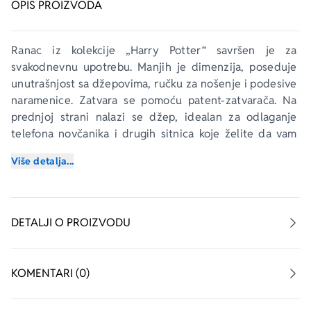
OPIS PROIZVODA
Ranac iz kolekcije „Harry Potter“ savršen je za 
svakodnevnu upotrebu. Manjih je dimenzija, poseduje 
unutrašnjost sa džepovima, ručku za nošenje i podesive 
naramenice. Zatvara se pomoću patent-zatvarača. Na 
prednjoj strani nalazi se džep, idealan za odlaganje 
telefona novčanika i drugih sitnica koje želite da vam 
uvek budu pri ruci.
Više detalja...
DETALJI O PROIZVODU
KOMENTARI (0)