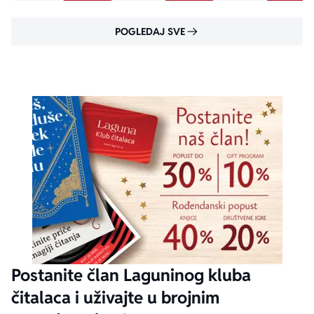
POGLEDAJ SVE
Postanite član Laguninog kluba
čitalaca i uživajte u brojnim