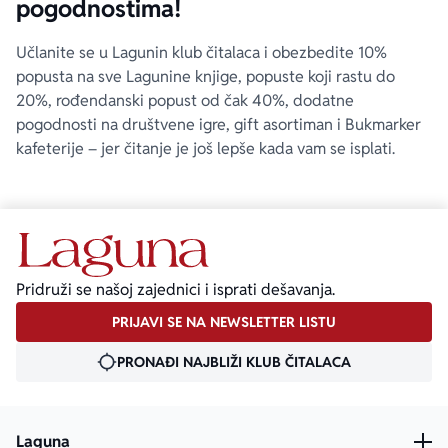
pogodnostima!
Učlanite se u Lagunin klub čitalaca i obezbedite 10%
popusta na sve Lagunine knjige, popuste koji rastu do
20%, rođendanski popust od čak 40%, dodatne
pogodnosti na društvene igre, gift asortiman i Bukmarker
kafeterije – jer čitanje je još lepše kada vam se isplati.
Pridruži se našoj zajednici i isprati dešavanja.
PRIJAVI SE NA NEWSLETTER LISTU
PRONAĐI NAJBLIŽI KLUB ČITALACA
Laguna