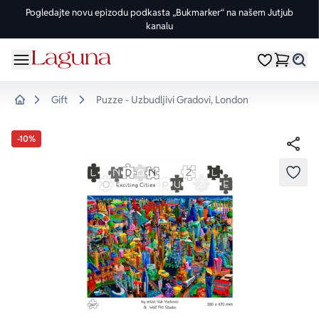
Pogledajte novu epizodu podkasta „Bukmarker“ na našem Jutjub
kanalu
OMILJENE KATEGORIJE
ŽANROVI
DOMAĆI AUTORI
STRANI AUTORI
vorite meni
Moji omiljeni
Dugme
%Akcije
Pogledaj sve
Pogledaj sve knjige domaćih autora
Pogledaj sve knjige stranih autora
Gift
Puzze - Uzbudljivi Gradovi, London
Home
Knjige za leto
Drama
Goran Petrović
Fredrik Bakman
-10%
Edicije
Ljubavni
Đorđe Lebović
Juval Noa Harari
DODA
Bojeni rez
Trileri
Jelena Bačić Alimpić
Lusinda Rajli
Manga i strip
Istorijski
Darko Tuševljaković
Ju Nesbe
Potpisane knjige
Klasici
Enes Halilović
Dženi Kolgan
Nagrađene knjige
Fantastika
Ivo Andrić
Paulo Koeljo