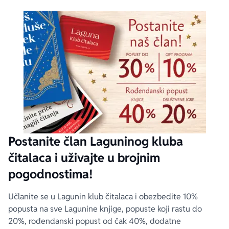
Postanite član Laguninog kluba
čitalaca i uživajte u brojnim
pogodnostima!
Učlanite se u Lagunin klub čitalaca i obezbedite 10%
popusta na sve Lagunine knjige, popuste koji rastu do
20%, rođendanski popust od čak 40%, dodatne