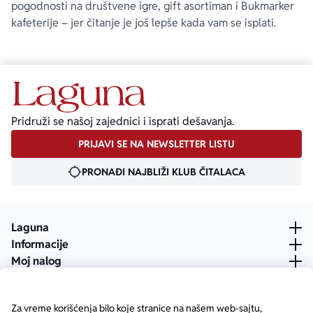
pogodnosti na društvene igre, gift asortiman i Bukmarker
kafeterije – jer čitanje je još lepše kada vam se isplati.
Pridruži se našoj zajednici i isprati dešavanja.
PRIJAVI SE NA NEWSLETTER LISTU
PRONAĐI NAJBLIŽI KLUB ČITALACA
Laguna
Informacije
Moj nalog
Za vreme korišćenja bilo koje stranice na našem web-sajtu,