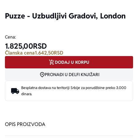
Puzze - Uzbudljivi Gradovi, London
Ekranizovane knjige
Poezija
Bojan Ljubenović
Peter Handke
Za poklon
Lični razvoj i popularna psihologija
Dejan Tiago-Stanković
Harlan Koben
Cena:
1.825,00
RSD
E-knjige
Biografija
Milica Jakovljević Mir-Jam
Elif Šafak
Članska cena
1.642,50
RSD
DODAJ U KORPU
Autori
PRONAĐI U DELFI KNJIŽARI
Besplatna dostava na teritoriji Srbije za porudžbine preko 3.000
dinara.
OPIS PROIZVODA