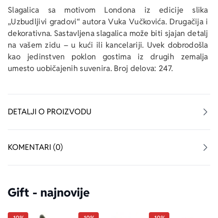
Slagalica sa motivom Londona iz edicije slika 
„Uzbudljivi gradovi“ autora Vuka Vučkovića. Drugačija i 
dekorativna. Sastavljena slagalica može biti sjajan detalj 
na vašem zidu – u kući ili kancelariji. Uvek dobrodošla 
kao jedinstven poklon gostima iz drugih zemalja 
umesto uobičajenih suvenira. Broj delova: 247.
DETALJI O PROIZVODU
KOMENTARI (0)
Gift - najnovije
-10%
-10%
-10%