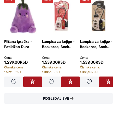
Plišana igračka -
Lampica za knjige -
Lampica za knjige -
Patlidžan Đura
Bookaroo, Book
Bookaroo, Book
Lovers, Warrior
Lovers, Dragon
Dragon
Cena:
Cena:
Cena:
1.299,00
RSD
1.539,00
RSD
1.539,00
RSD
Članska cena:
Članska cena:
Članska cena:
1.169,10
RSD
1.385,10
RSD
1.385,10
RSD
Dodaj u omiljene
Dodaj u omiljene
Dodaj u omilje
DODAJ U KORPU
DODAJ U KORPU
DODA
POGLEDAJ SVE