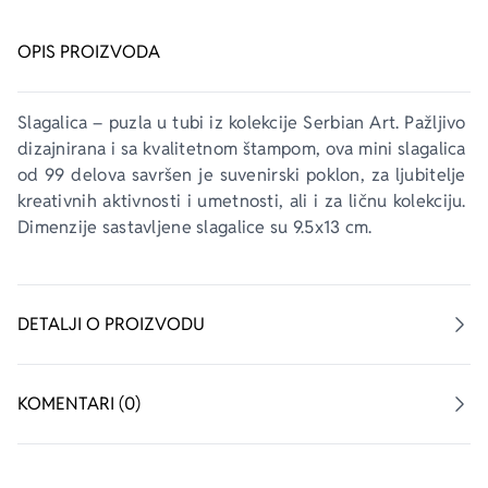
OPIS PROIZVODA
Slagalica – puzla u tubi iz kolekcije 
Serbian Art
. Pažljivo 
dizajnirana i sa kvalitetnom štampom, ova mini slagalica 
od 99 delova savršen je suvenirski poklon, za ljubitelje 
kreativnih aktivnosti i umetnosti, ali i za ličnu kolekciju. 
Dimenzije sastavljene slagalice su 9.5x13 cm.
DETALJI O PROIZVODU
KOMENTARI (0)