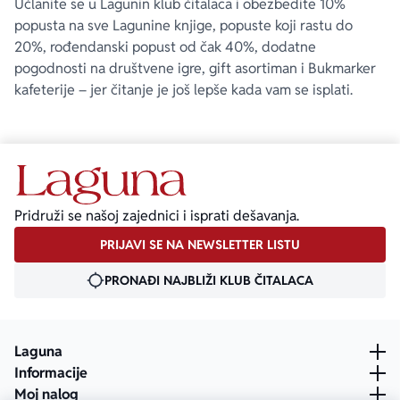
Učlanite se u Lagunin klub čitalaca i obezbedite 10%
popusta na sve Lagunine knjige, popuste koji rastu do
20%, rođendanski popust od čak 40%, dodatne
pogodnosti na društvene igre, gift asortiman i Bukmarker
kafeterije – jer čitanje je još lepše kada vam se isplati.
Pridruži se našoj zajednici i isprati dešavanja.
PRIJAVI SE NA NEWSLETTER LISTU
PRONAĐI NAJBLIŽI KLUB ČITALACA
Laguna
Informacije
Moj nalog