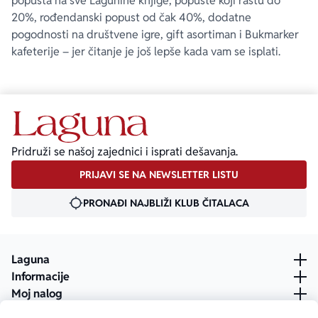
popusta na sve Lagunine knjige, popuste koji rastu do
20%, rođendanski popust od čak 40%, dodatne
pogodnosti na društvene igre, gift asortiman i Bukmarker
kafeterije – jer čitanje je još lepše kada vam se isplati.
Pridruži se našoj zajednici i isprati dešavanja.
PRIJAVI SE NA NEWSLETTER LISTU
PRONAĐI NAJBLIŽI KLUB ČITALACA
Laguna
Informacije
Moj nalog