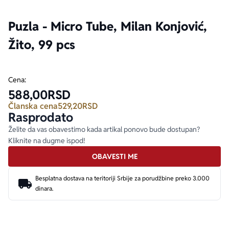
Puzla - Micro Tube, Milan Konjović,
Ekranizovane knjige
Poezija
Bojan Ljubenović
Peter Handke
Žito, 99 pcs
Za poklon
Lični razvoj i popularna psihologija
Dejan Tiago-Stanković
Harlan Koben
Cena:
E-knjige
Biografija
Milica Jakovljević Mir-Jam
Elif Šafak
588,00
RSD
Članska cena
529,20
RSD
Autori
Rasprodato
Želite da vas obavestimo kada artikal ponovo bude dostupan?
Kliknite na dugme ispod!
OBAVESTI ME
Besplatna dostava na teritoriji Srbije za porudžbine preko 3.000
dinara.