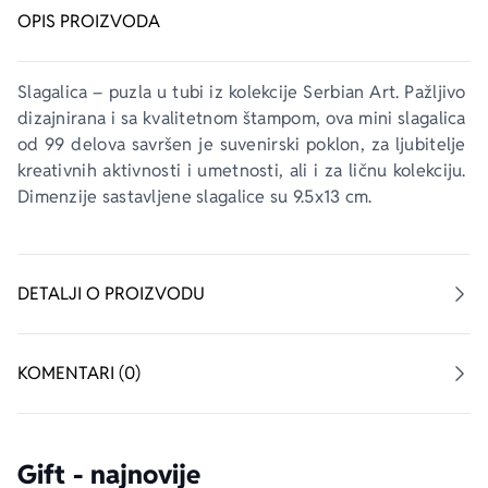
OPIS PROIZVODA
Slagalica – puzla u tubi iz kolekcije 
Serbian Art
. Pažljivo 
dizajnirana i sa kvalitetnom štampom, ova mini slagalica 
od 99 delova savršen je suvenirski poklon, za ljubitelje 
kreativnih aktivnosti i umetnosti, ali i za ličnu kolekciju. 
Dimenzije sastavljene slagalice su 9.5x13 cm.
DETALJI O PROIZVODU
KOMENTARI (0)
Gift - najnovije