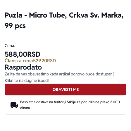
Puzla - Micro Tube, Crkva Sv. Marka,
Ekranizovane knjige
Poezija
Bojan Ljubenović
Peter Handke
99 pcs
Za poklon
Lični razvoj i popularna psihologija
Dejan Tiago-Stanković
Harlan Koben
Cena:
E-knjige
Biografija
Milica Jakovljević Mir-Jam
Elif Šafak
588,00
RSD
Članska cena
529,20
RSD
Autori
Rasprodato
Želite da vas obavestimo kada artikal ponovo bude dostupan?
Kliknite na dugme ispod!
OBAVESTI ME
Besplatna dostava na teritoriji Srbije za porudžbine preko 3.000
dinara.