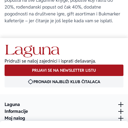
popusta na sve Lagunine knjige, popuste koji rastu do
20%, rođendanski popust od čak 40%, dodatne
pogodnosti na društvene igre, gift asortiman i Bukmarker
kafeterije – jer čitanje je još lepše kada vam se isplati.
Pridruži se našoj zajednici i isprati dešavanja.
PRIJAVI SE NA NEWSLETTER LISTU
PRONAĐI NAJBLIŽI KLUB ČITALACA
Laguna
Informacije
Moj nalog