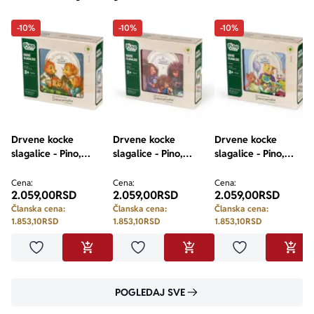
-10%
-10%
-10%
Drvene kocke
Drvene kocke
Drvene kocke
slagalice - Pino,
slagalice - Pino,
slagalice - Pino,
Srećne porodice,
Srećne porodice,
Srećne porodice,
Veverići, 9 elemenata
Ježević, 9 elemenata
Predići, 9 elemenata
Cena:
Cena:
Cena:
2.059,00
RSD
2.059,00
RSD
2.059,00
RSD
Članska cena:
Članska cena:
Članska cena:
1.853,10
RSD
1.853,10
RSD
1.853,10
RSD
Dodaj u omiljene
Dodaj u omiljene
Dodaj u omilje
DODAJ U KORPU
DODAJ U KORPU
DODA
POGLEDAJ SVE