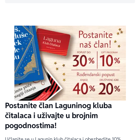
Postanite član Laguninog kluba
čitalaca i uživajte u brojnim
pogodnostima!
Učlanite se u Lagunin klub čitalaca i obezbedite 10%