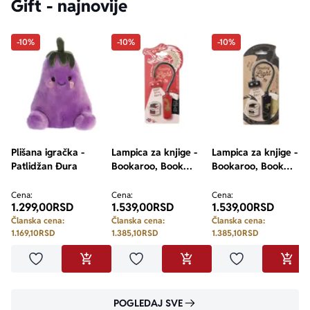
Gift - najnovije
-10%
-10%
-10%
Plišana igračka -
Lampica za knjige -
Lampica za knjige -
Patlidžan Đura
Bookaroo, Book
Bookaroo, Book
Lovers, Warrior
Lovers, Dragon
Dragon
Cena:
Cena:
Cena:
1.299,00
RSD
1.539,00
RSD
1.539,00
RSD
Članska cena:
Članska cena:
Članska cena:
1.169,10
RSD
1.385,10
RSD
1.385,10
RSD
Dodaj u omiljene
Dodaj u omiljene
Dodaj u omilje
DODAJ U KORPU
DODAJ U KORPU
DODA
POGLEDAJ SVE