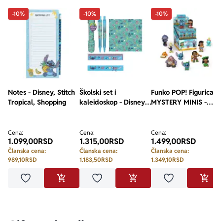
-10%
-10%
-10%
Notes - Disney, Stitch
Školski set i
Funko POP! Figurica -
Tropical, Shopping
kaleidoskop - Disney,
MYSTERY MINIS -
Lilo and Stitch
Disney, Lilo and Stitch
assorted
Cena:
Cena:
Cena:
1.099,00
RSD
1.315,00
RSD
1.499,00
RSD
Članska cena:
Članska cena:
Članska cena:
989,10
RSD
1.183,50
RSD
1.349,10
RSD
Dodaj u omiljene
Dodaj u omiljene
Dodaj u omilje
DODAJ U KORPU
DODAJ U KORPU
DODA