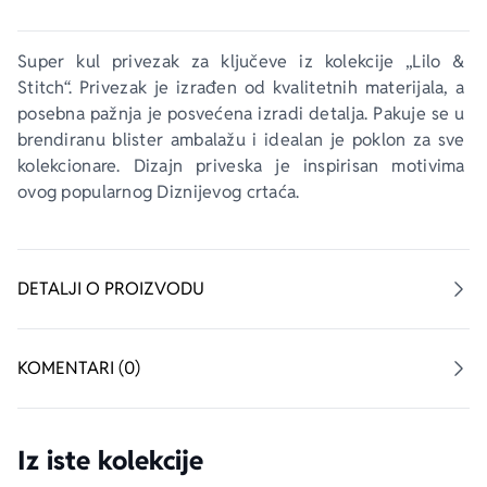
Super kul privezak za ključeve iz kolekcije „Lilo & 
Stitch“. Privezak je izrađen od kvalitetnih materijala, a 
posebna pažnja je posvećena izradi detalja. Pakuje se u 
brendiranu blister ambalažu i idealan je poklon za sve 
kolekcionare. Dizajn priveska je inspirisan motivima 
ovog popularnog Diznijevog crtaća.
DETALJI O PROIZVODU
KOMENTARI (0)
Iz iste kolekcije