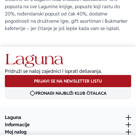
popusta na sve Lagunine knjige, popuste koji rastu do
20%, rođendanski popust od čak 40%, dodatne
pogodnosti na društvene igre, gift asortiman i Bukmarker
kafeterije – jer čitanje je još lepše kada vam se isplati.
Pridruži se našoj zajednici i isprati dešavanja.
PRIJAVI SE NA NEWSLETTER LISTU
PRONAĐI NAJBLIŽI KLUB ČITALACA
Laguna
Informacije
Moj nalog