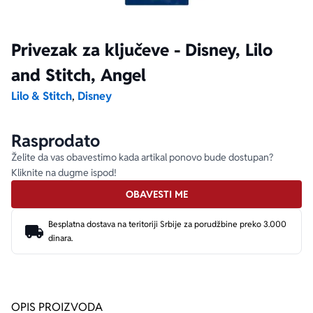
Ekranizovane knjige
Poezija
Bojan Ljubenović
Peter Handke
Privezak za ključeve - Disney, Lilo
and Stitch, Angel
Za poklon
Lični razvoj i popularna psihologija
Dejan Tiago-Stanković
Harlan Koben
Lilo & Stitch
,
Disney
E-knjige
Biografija
Milica Jakovljević Mir-Jam
Elif Šafak
Rasprodato
Autori
Želite da vas obavestimo kada artikal ponovo bude dostupan?
Kliknite na dugme ispod!
OBAVESTI ME
Besplatna dostava na teritoriji Srbije za porudžbine preko 3.000
dinara.
OPIS PROIZVODA