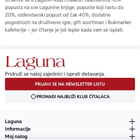
popusta na sve Lagunine knjige, popuste koji rastu do
20%, rođendanski popust od čak 40%, dodatne
pogodnosti na društvene igre, gift asortiman i Bukmarker
kafeterije – jer čitanje je još lepše kada vam se isplati.
Pridruži se našoj zajednici i isprati dešavanja.
PRIJAVI SE NA NEWSLETTER LISTU
PRONAĐI NAJBLIŽI KLUB ČITALACA
Laguna
Informacije
Moj nalog