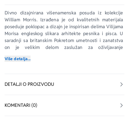
Divno dizajnirana višenamenska posuda iz kolekcije 
William Morris. Izrađena je od kvalitetnih materijala 
poseduje poklopac a dizajn je inspirisan delima Vilijama 
Morisa engleskog slikara arhitekte pesnika i pisca. U 
saradnji sa britanskim Pokretom umetnosti i zanatstva 
on je velikim delom zaslužan za oživljavanje 
tradicionalnih britanskih tekstilnih umetnosti kao i 
Više detalja...
načina proizvodnje tekstila. Idealan je poklon za sve 
ljubitelje umetnosti i lepo dizajniranih predmeta. Nije 
preporučljiva upotreba u mikrotalasnoj pećnici i mašini 
za posuđe.
DETALJI O PROIZVODU
KOMENTARI (0)