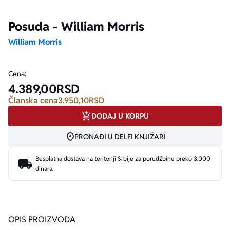
Posuda - William Morris
Ekranizovane knjige
Poezija
Bojan Ljubenović
Peter Handke
William Morris
Za poklon
Lični razvoj i popularna psihologija
Dejan Tiago-Stanković
Harlan Koben
Cena:
E-knjige
Biografija
Milica Jakovljević Mir-Jam
Elif Šafak
4.389,00
RSD
Članska cena
3.950,10
RSD
Autori
DODAJ U KORPU
PRONAĐI U DELFI KNJIŽARI
Besplatna dostava na teritoriji Srbije za porudžbine preko 3.000
dinara.
OPIS PROIZVODA