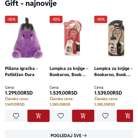
Gift - najnovije
-10%
-10%
-10%
Plišana igračka -
Lampica za knjige -
Lampica za knjige -
Patlidžan Đura
Bookaroo, Book
Bookaroo, Book
Lovers, Warrior
Lovers, Dragon
Dragon
Cena:
Cena:
Cena:
1.299,00
RSD
1.539,00
RSD
1.539,00
RSD
Članska cena:
Članska cena:
Članska cena:
1.169,10
RSD
1.385,10
RSD
1.385,10
RSD
Dodaj u omiljene
Dodaj u omiljene
Dodaj u omilje
DODAJ U KORPU
DODAJ U KORPU
DODA
POGLEDAJ SVE