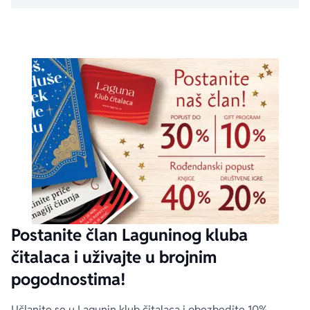
Postanite član Laguninog kluba
čitalaca i uživajte u brojnim
pogodnostima!
Učlanite se u Lagunin klub čitalaca i obezbedite 10%