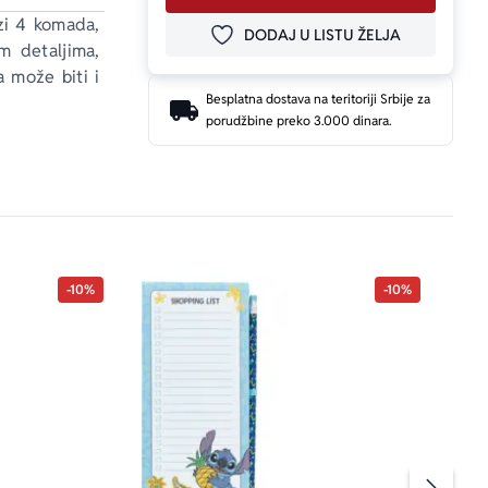
zi 4 komada, 
DODAJ U LISTU ŽELJA
DODAJ U OMILJENE
m detaljima, 
 može biti i 
Besplatna dostava na teritoriji Srbije za
porudžbine preko 3.000 dinara.
-10%
-10%