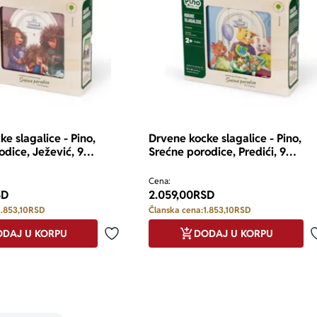
e slagalice - Pino,
Drvene kocke slagalice - Pino,
odice, Ježević, 9
Srećne porodice, Predići, 9
elemenata
Cena:
SD
2.059,00
RSD
1.853,10
RSD
Članska cena:
1.853,10
RSD
DAJ U KORPU
DODAJ U KORPU
Dodaj u omiljene