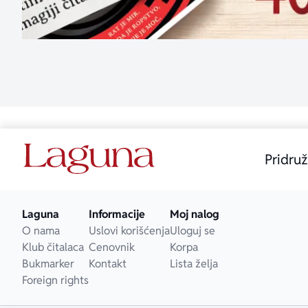
Pridruž
Laguna
Informacije
Moj nalog
O nama
Uslovi korišćenja
Uloguj se
Klub čitalaca
Cenovnik
Korpa
Bukmarker
Kontakt
Lista želja
Foreign rights