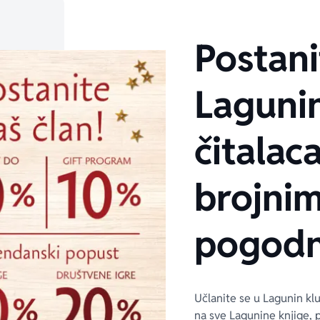
Postani
Laguni
čitalaca
brojni
pogodn
Učlanite se u Lagunin kl
na sve Lagunine knjige, 