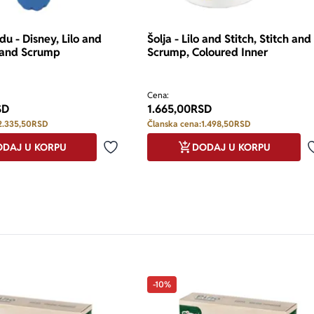
du - Disney, Lilo and
Šolja - Lilo and Stitch, Stitch and
o and Scrump
Scrump, Coloured Inner
Cena:
SD
1.665,00
RSD
2.335,50
RSD
Članska cena:
1.498,50
RSD
DAJ U KORPU
DODAJ U KORPU
Dodaj u omiljene
-10%