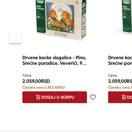
Pomeranje sadržaja slajdera u levo
Drvene kocke slagalice - Pino,
Drvene kock
Srećne porodice, Veverići, 9
Srećne por
elemenata
elemenata
Cena:
Cena:
2.059,00
RSD
2.059,00
R
Članska cena:
1.853,10
RSD
Članska cena:
DODAJ U KORPU
DO
Dodaj u omiljene