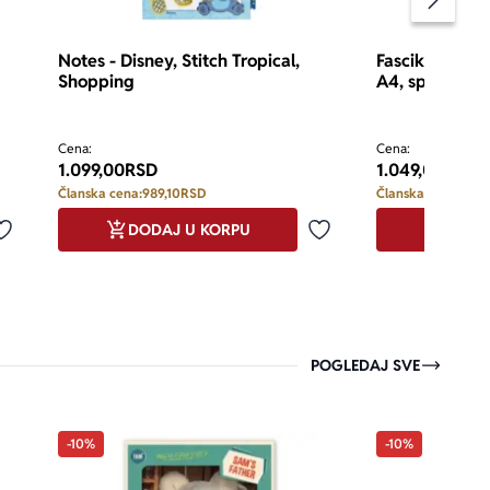
Pomeran
Notes - Disney, Stitch Tropical,
Fascikla - Disn
Shopping
A4, spirala
Cena:
Cena:
1.099,00
RSD
1.049,00
RSD
Članska cena:
989,10
RSD
Članska cena:
944,
DODAJ U KORPU
DODA
Dodaj u omiljene
Dodaj u omiljene
POGLEDAJ SVE
-10%
-10%