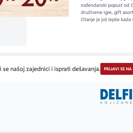
rođendanski popust od 
društvene igre, gift asor
čitanje je još lepše kada 
i se našoj zajednici i isprati dešavanja.
PRIJAVI SE NA