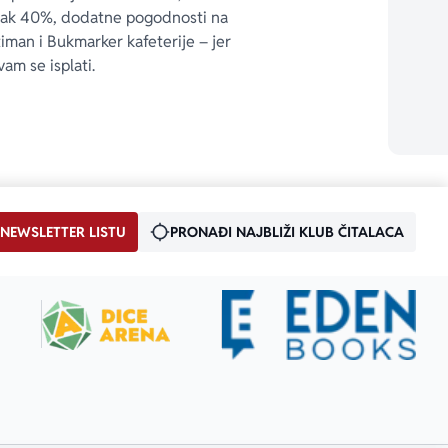
čak 40%, dodatne pogodnosti na 
timan i Bukmarker kafeterije – jer 
vam se isplati.
 NEWSLETTER LISTU
PRONAĐI NAJBLIŽI KLUB ČITALACA