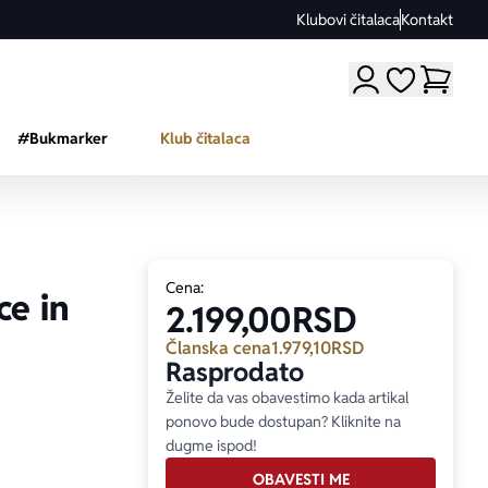
Klubovi čitalaca
Kontakt
Moji omiljeni a
#Bukmarker
Klub čitalaca
Cena:
ce in
2.199,00
RSD
Članska cena
1.979,10
RSD
Rasprodato
Želite da vas obavestimo kada artikal
ponovo bude dostupan? Kliknite na
dugme ispod!
OBAVESTI ME