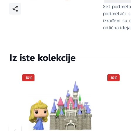
Set podmetač
podmetači su
izrađeni su 
odlična ideja
Iz iste kolekcije
-10%
-10%