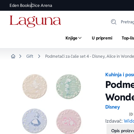
Eden Books
Dice Arena
Knjige
U pripremi
Top-li
Gift
Podmetači za čaše set 4 - Disney, Alice in Wond
Home
Kuhinja i po
Podmet
Wonde
Disney
(0
Izdavač:
Widd
Opis proiz