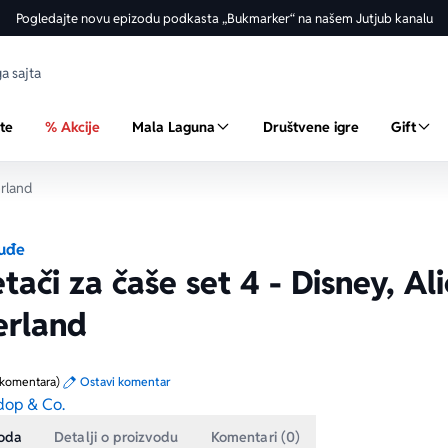
Pogledajte novu epizodu podkasta „Bukmarker“ na našem Jutjub kanalu
ste
% Akcije
Mala Laguna
Društvene igre
Gift
erland
suđe
ači za čaše set 4 - Disney, Ali
rland
 komentara)
Ostavi komentar
op & Co.
voda
Detalji o proizvodu
Komentari (0)