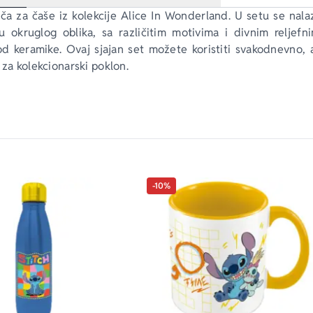
a za čaše iz kolekcije Alice In Wonderland. U setu se nala
 okruglog oblika, sa različitim motivima i divnim reljefni
od keramike. Ovaj sjajan set možete koristiti svakodnevno, a
 za kolekcionarski poklon.
-10%