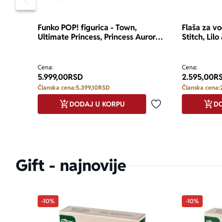
Pomeranje sadržaja slajdera u levo
Funko POP! figurica - Town,
Flaša za vo
Ultimate Princess, Princess Aurora
Stitch, Lil
with castle
Cena:
Cena:
5.999,00
RSD
2.595,00
R
Članska cena:
5.399,10
RSD
Članska cena:
DODAJ U KORPU
DO
Dodaj u omiljene
Gift - najnovije
-10%
-10%