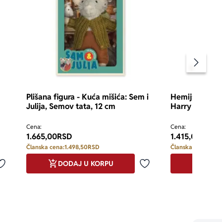
Pomeran
Plišana figura - Kuća mišića: Sem i
Hemijska olov
Julija, Semov tata, 12 cm
Harry Potter,
Cena:
Cena:
1.665,00
RSD
1.415,00
RSD
Članska cena:
1.498,50
RSD
Članska cena:
1.27
DODAJ U KORPU
DODA
Dodaj u omiljene
Dodaj u omiljene