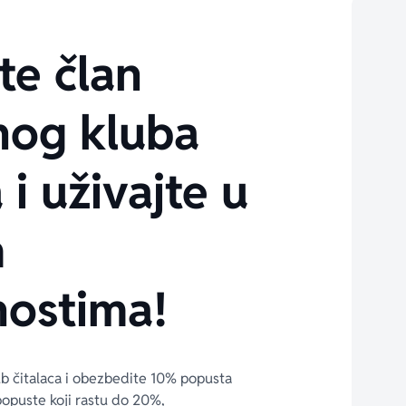
te član
nog kluba
 i uživajte u
m
ostima!
ub čitalaca i obezbedite 10% popusta 
popuste koji rastu do 20%, 