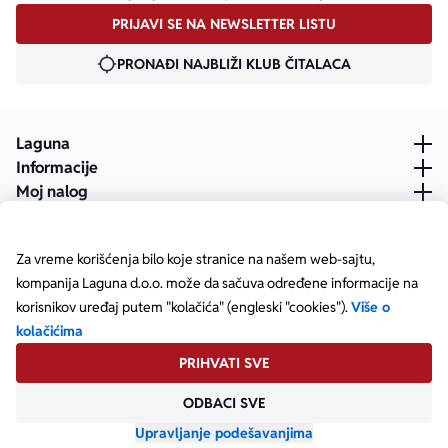
PRIJAVI SE NA NEWSLETTER LISTU
PRONAĐI NAJBLIŽI KLUB ČITALACA
Laguna
Informacije
Moj nalog
Za vreme korišćenja bilo koje stranice na našem web-sajtu,
kompanija Laguna d.o.o. može da sačuva određene informacije na
korisnikov uređaj putem "kolačića" (engleski "cookies").
Više o
kolačićima
PRIHVATI SVE
ODBACI SVE
Posetite našu Facebook stranicu
Posetite našu X stranicu
Posetite našu Instagram stranicu
Posetite naš YouTube
Posetite našu TikTok stranicu
Posetite našu LinkedIn stranicu
Copyright © Laguna d.o.o. Starine Novaka 23, Beograd •
Matični broj: 17414844
Upravljanje podešavanjima