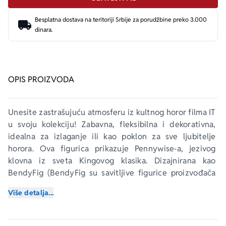
Besplatna dostava na teritoriji Srbije za porudžbine preko 3.000
dinara.
OPIS PROIZVODA
Unesite zastrašujuću atmosferu iz kultnog horor filma IT 
u svoju kolekciju! Zabavna, fleksibilna i dekorativna, 
idealna za izlaganje ili kao poklon za sve ljubitelje 
horora. Ova figurica prikazuje Pennywise‑a, jezivog 
klovna iz sveta Kingovog klasika. Dizajnirana kao 
BendyFig (BendyFig su savitljive figurice proizvođača 
The Noble Collection. Napravljene su od materijala koji 
Više detalja...
omogućava da se savijaju u različite položaje, ali i dalje 
zadržavaju oblik. To znači da figuricu možete postaviti 
stojeći, sedeći, u akcionoj pozi ili bilo kojoj drugoj 