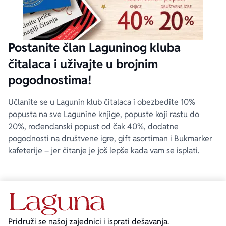
Postanite član Laguninog kluba
čitalaca i uživajte u brojnim
pogodnostima!
Učlanite se u Lagunin klub čitalaca i obezbedite 10%
popusta na sve Lagunine knjige, popuste koji rastu do
20%, rođendanski popust od čak 40%, dodatne
pogodnosti na društvene igre, gift asortiman i Bukmarker
kafeterije – jer čitanje je još lepše kada vam se isplati.
Pridruži se našoj zajednici i isprati dešavanja.