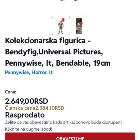
Ekranizovane knjige
Poezija
Bojan Ljubenović
Peter Handke
Za poklon
Lični razvoj i popularna psihologija
Dejan Tiago-Stanković
Harlan Koben
Kolekcionarska figurica -
Bendyfig,Universal Pictures,
E-knjige
Biografija
Milica Jakovljević Mir-Jam
Elif Šafak
Pennywise, It, Bendable, 19cm
Autori
Pennywise
,
Horror
,
It
Cena:
2.649,00
RSD
Članska cena
2.384,10
RSD
Rasprodato
Želite da vas obavestimo kada artikal ponovo bude dostupan?
Kliknite na dugme ispod!
OBAVESTI ME