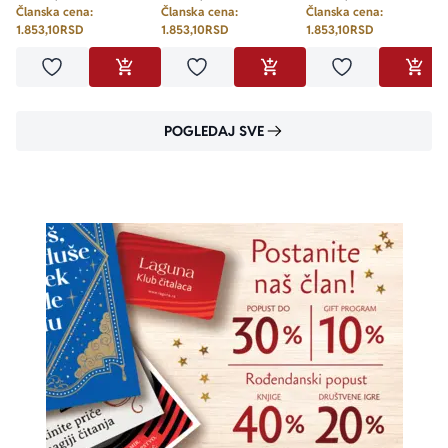
Članska cena:
Članska cena:
Članska cena:
1.853,10
RSD
1.853,10
RSD
1.853,10
RSD
Dodaj u omiljene
Dodaj u omiljene
Dodaj u omilje
DODAJ U KORPU
DODAJ U KORPU
DODA
POGLEDAJ SVE