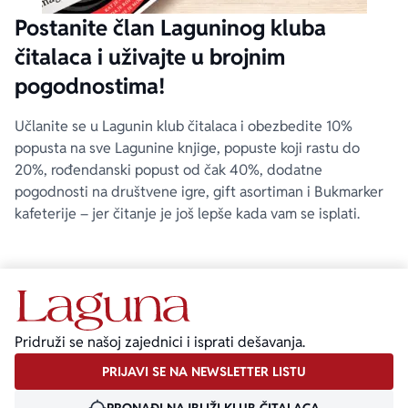
Postanite član Laguninog kluba
čitalaca i uživajte u brojnim
pogodnostima!
Učlanite se u Lagunin klub čitalaca i obezbedite 10%
popusta na sve Lagunine knjige, popuste koji rastu do
20%, rođendanski popust od čak 40%, dodatne
pogodnosti na društvene igre, gift asortiman i Bukmarker
kafeterije – jer čitanje je još lepše kada vam se isplati.
Pridruži se našoj zajednici i isprati dešavanja.
PRIJAVI SE NA NEWSLETTER LISTU