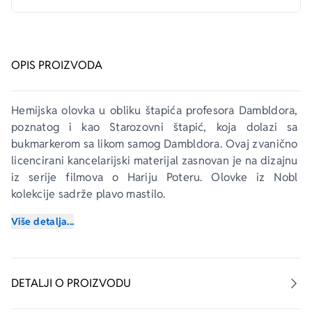
OPIS PROIZVODA
Hemijska olovka u obliku štapića profesora Dambldora, 
poznatog i kao Starozovni štapić, koja dolazi sa 
bukmarkerom sa likom samog Dambldora. Ovaj zvanično 
licencirani kancelarijski materijal zasnovan je na dizajnu 
iz serije filmova o Hariju Poteru. Olovke iz Nobl 
kolekcije sadrže plavo mastilo.
Više detalja...
Set olovki i bukmarkera dužine je približno 23 cm, a 
sama olovka približno 18 cm. Ove prelepe olovke su 
savršen dodatak za kosplej ili školsku pernicu i 
dostupne su sa mnogim drugim likovima iz 
DETALJI O PROIZVODU
Čarobnjačkog sveta.