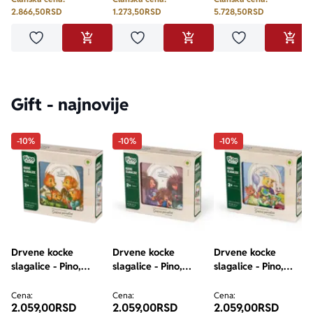
2.866,50
RSD
1.273,50
RSD
5.728,50
RSD
Dodaj u omiljene
Dodaj u omiljene
Dodaj u omilje
DODAJ U KORPU
DODAJ U KORPU
DODA
Gift - najnovije
-10%
-10%
-10%
Drvene kocke
Drvene kocke
Drvene kocke
slagalice - Pino,
slagalice - Pino,
slagalice - Pino,
Srećne porodice,
Srećne porodice,
Srećne porodice,
Veverići, 9 elemenata
Ježević, 9 elemenata
Predići, 9 elemenata
Cena:
Cena:
Cena:
2.059,00
RSD
2.059,00
RSD
2.059,00
RSD