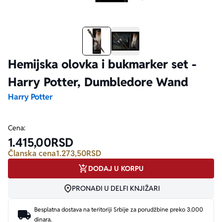
Ekranizovane knjige
Poezija
Bojan Ljubenović
Peter Handke
Za poklon
Lični razvoj i popularna psihologija
Dejan Tiago-Stanković
Harlan Koben
Hemijska olovka i bukmarker set -
Harry Potter, Dumbledore Wand
E-knjige
Biografija
Milica Jakovljević Mir-Jam
Elif Šafak
Harry Potter
Autori
Cena:
1.415,00
RSD
Članska cena
1.273,50
RSD
DODAJ U KORPU
PRONAĐI U DELFI KNJIŽARI
Besplatna dostava na teritoriji Srbije za porudžbine preko 3.000
dinara.