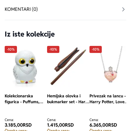
KOMENTARI (0)
Iz iste kolekcije
-10%
-10%
-10%
Kolekcionarska
Hemijska olovka i
Privezak na lancu -
figurica - Puffums,
bukmarker set - Harry
Harry Potter, Love
Harry Potter, Hedwig
Potter, Luna
Potion
Lovegood Wand
Cena:
Cena:
Cena:
3.185,00
RSD
1.415,00
RSD
6.365,00
RSD
Članska cena:
Članska cena:
Članska cena: