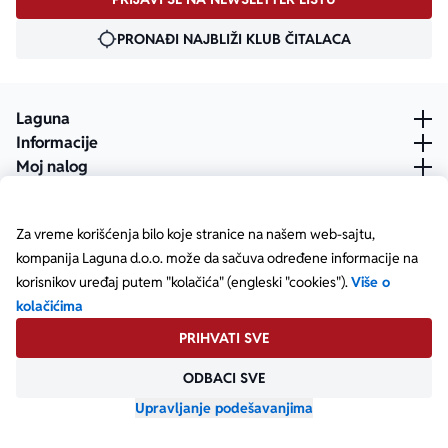
PRONAĐI NAJBLIŽI KLUB ČITALACA
Laguna
Informacije
Moj nalog
Za vreme korišćenja bilo koje stranice na našem web-sajtu,
kompanija Laguna d.o.o. može da sačuva određene informacije na
korisnikov uređaj putem "kolačića" (engleski "cookies").
Više o
kolačićima
PRIHVATI SVE
ODBACI SVE
Posetite našu Facebook stranicu
Posetite našu X stranicu
Posetite našu Instagram stranicu
Posetite naš YouTube
Posetite našu TikTok stranicu
Posetite našu LinkedIn stranicu
Copyright © Laguna d.o.o. Starine Novaka 23, Beograd •
Matični broj: 17414844
Upravljanje podešavanjima
Powered by