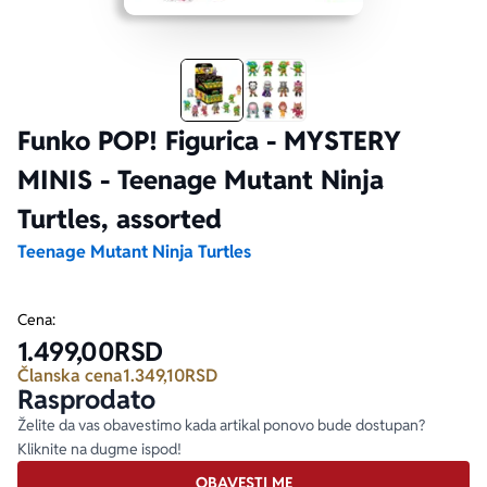
Ekranizovane knjige
Poezija
Bojan Ljubenović
Peter Handke
Za poklon
Lični razvoj i popularna psihologija
Dejan Tiago-Stanković
Harlan Koben
Funko POP! Figurica - MYSTERY
MINIS - Teenage Mutant Ninja
E-knjige
Biografija
Milica Jakovljević Mir-Jam
Elif Šafak
Turtles, assorted
Autori
Teenage Mutant Ninja Turtles
Cena:
1.499,00
RSD
Članska cena
1.349,10
RSD
Rasprodato
Želite da vas obavestimo kada artikal ponovo bude dostupan?
Kliknite na dugme ispod!
OBAVESTI ME