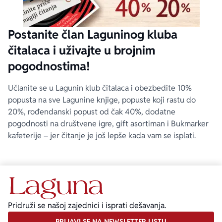
Postanite član Laguninog kluba
čitalaca i uživajte u brojnim
pogodnostima!
Učlanite se u Lagunin klub čitalaca i obezbedite 10%
popusta na sve Lagunine knjige, popuste koji rastu do
20%, rođendanski popust od čak 40%, dodatne
pogodnosti na društvene igre, gift asortiman i Bukmarker
kafeterije – jer čitanje je još lepše kada vam se isplati.
Pridruži se našoj zajednici i isprati dešavanja.
PRIJAVI SE NA NEWSLETTER LISTU