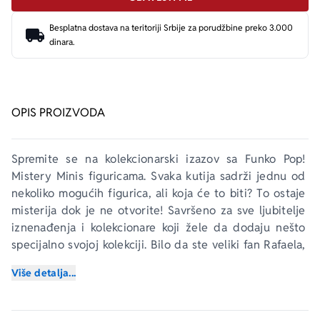
Besplatna dostava na teritoriji Srbije za porudžbine preko 3.000
dinara.
OPIS PROIZVODA
Spremite se na kolekcionarski izazov sa 
Funko Pop!
Mistery Minis figuricama. Svaka kutija sadrži jednu od 
nekoliko mogućih figurica, ali koja će to biti? To ostaje 
misterija dok je ne otvorite! Savršeno za sve ljubitelje 
iznenađenja i kolekcionare koji žele da dodaju nešto 
specijalno svojoj kolekciji. Bilo da ste veliki fan Rafaela, 
Mikelanđela ili drugih omiljenih junaka ovog serijala, 
Više detalja...
svaka figurica će biti sjajan detalj vaše kolekcije. 
NAPOMENA: Sadržaj svake kutije je potpuno 