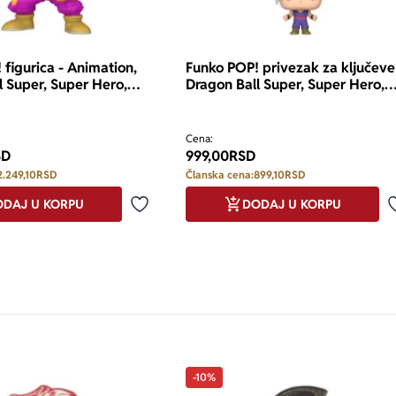
 figurica - Animation,
Funko POP! privezak za ključeve
l Super, Super Hero,
Dragon Ball Super, Super Hero,
colo
Gohan Beast
Cena:
SD
999,00
RSD
2.249,10
RSD
Članska cena:
899,10
RSD
DAJ U KORPU
DODAJ U KORPU
Dodaj u omiljene
-10%