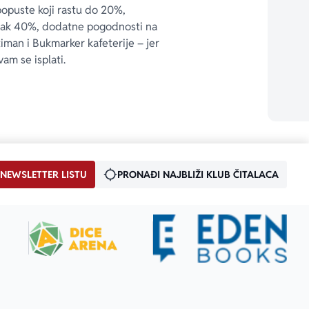
popuste koji rastu do 20%, 
čak 40%, dodatne pogodnosti na 
timan i Bukmarker kafeterije – jer 
vam se isplati.
 NEWSLETTER LISTU
PRONAĐI NAJBLIŽI KLUB ČITALACA