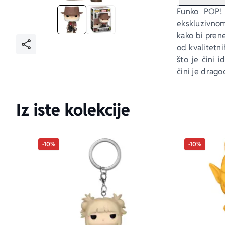
Funko POP! 
ekskluzivnom 
kako bi prene
od kvalitetni
što je čini i
čini je drag
Iz iste kolekcije
-10%
-10%