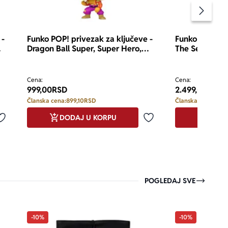
Pomeran
 -
Funko POP! privezak za ključeve -
Funko POP! fig
Dragon Ball Super, Super Hero,
The Seven Dea
Orange Piccolo
Cena:
Cena:
999,00
RSD
2.499,00
RSD
Članska cena:
899,10
RSD
Članska cena:
2.24
DODAJ U KORPU
DODA
Dodaj u omiljene
Dodaj u omiljene
POGLEDAJ SVE
-10%
-10%