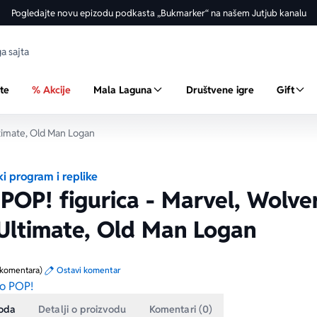
Pogledajte novu epizodu podkasta „Bukmarker“ na našem Jutjub kanalu
ste
% Akcije
Mala Laguna
Društvene igre
Gift
ltimate, Old Man Logan
i program i replike
POP! figurica - Marvel, Wolve
Ultimate, Old Man Logan
 komentara)
Ostavi komentar
o POP!
voda
Detalji o proizvodu
Komentari (0)