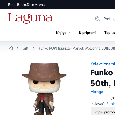
Eden Books
Dice Arena
Knjige
U pripremi
Top-li
Gift
Funko POP! figurica - Marvel, Wolverine 50th, U
Home
Kolekcionarsk
Funko 
50th, 
Manga
(0
Izdavač:
Funk
Opis proiz