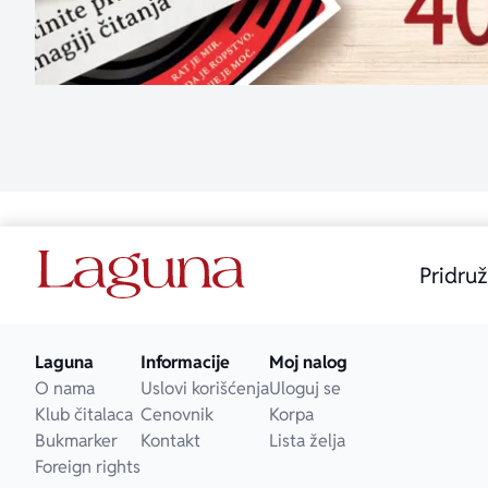
Pridruž
Laguna
Informacije
Moj nalog
O nama
Uslovi korišćenja
Uloguj se
Klub čitalaca
Cenovnik
Korpa
Bukmarker
Kontakt
Lista želja
Foreign rights