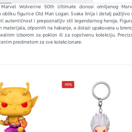
Marvel Wolverine 50th Ultimate
 donosi omiljenog Marv
obliku figurice Old Man Logan. Svaka linija i detalj pažljivo 
li autentičnost i prepoznatljiv stil legendarnog heroja. Figur
h materijala, otpornih na habanje, a dolazi upakovana u brend
dealnim izborom za poklon ili za sopstvenu kolekciju. Preciz
ocenim predmetom za sve kolekcionare.
-10%