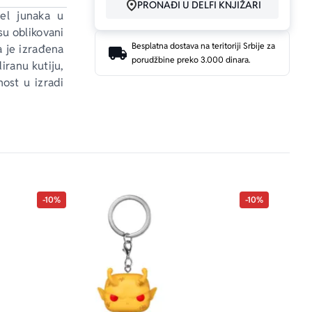
PRONAĐI U DELFI KNJIŽARI
el junaka u 
su oblikovani 
Besplatna dostava na teritoriji Srbije za
a je izrađena 
porudžbine preko 3.000 dinara.
iranu kutiju, 
nost u izradi 
-10%
-10%