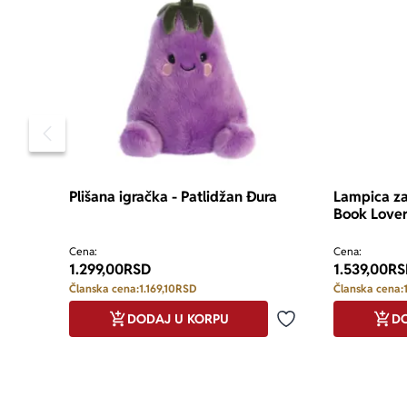
Pomeranje sadržaja slajdera u levo
Plišana igračka - Patlidžan Đura
Lampica za
Book Lover
Cena:
Cena:
1.299,00
RSD
1.539,00
RS
Članska cena:
1.169,10
RSD
Članska cena:
DODAJ U KORPU
DO
Dodaj u omiljene