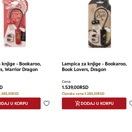
 knjige - Bookaroo,
Lampica za knjige - Bookaroo,
s, Warrior Dragon
Book Lovers, Dragon
Cena:
D
1.539,00
RSD
1.385,10
RSD
Članska cena:
1.385,10
RSD
DAJ U KORPU
DODAJ U KORPU
Dodaj u omiljene