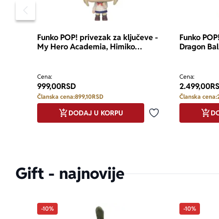
Pomeranje sadržaja slajdera u levo
Funko POP! privezak za ključeve -
Funko POP!
My Hero Academia, Himiko
Dragon Bal
Hideout
Orange Pic
Cena:
Cena:
999,00
RSD
2.499,00
R
Članska cena:
899,10
RSD
Članska cena:
DODAJ U KORPU
DO
Dodaj u omiljene
Gift - najnovije
-10%
-10%