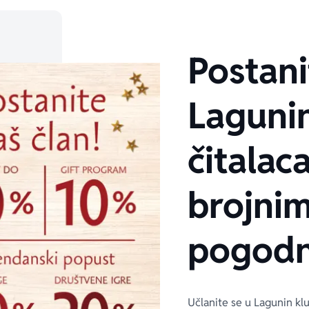
Postani
Laguni
čitalaca
brojni
pogodn
Učlanite se u Lagunin kl