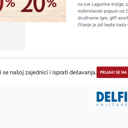
na sve Lagunine knjige, 
rođendanski popust od 
društvene igre, gift asor
čitanje je još lepše kada 
i se našoj zajednici i isprati dešavanja.
PRIJAVI SE NA