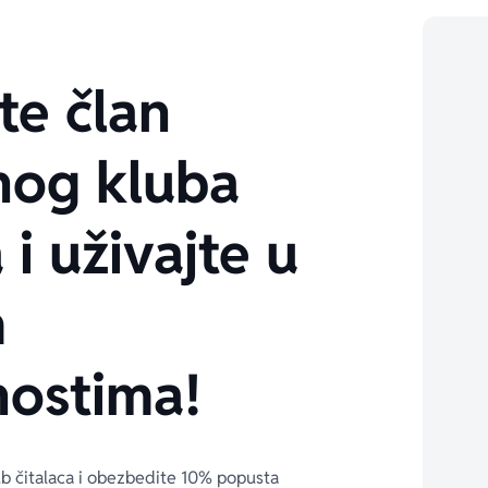
te član
nog kluba
 i uživajte u
m
ostima!
ub čitalaca i obezbedite 10% popusta 