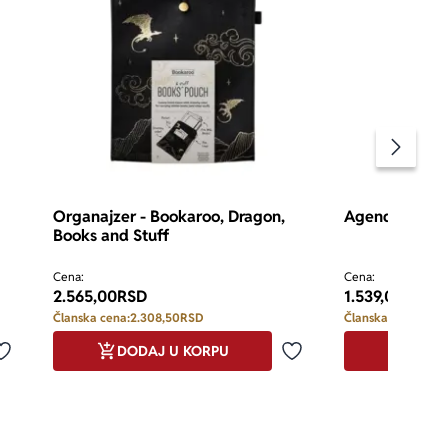
Pomeran
Organajzer - Bookaroo, Dragon,
Agenda A5 - B
Books and Stuff
Cena:
Cena:
2.565,00
RSD
1.539,00
RSD
Članska cena:
2.308,50
RSD
Članska cena:
1.38
DODAJ U KORPU
DODA
Dodaj u omiljene
Dodaj u omiljene