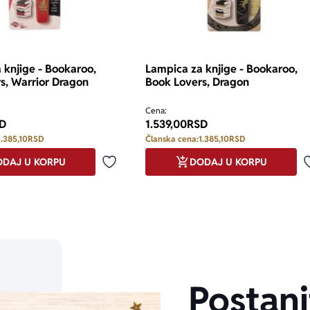
 knjige - Bookaroo,
Lampica za knjige - Bookaroo,
s, Warrior Dragon
Book Lovers, Dragon
Cena:
D
1.539,00
RSD
1.385,10
RSD
Članska cena:
1.385,10
RSD
DAJ U KORPU
DODAJ U KORPU
Dodaj u omiljene
Postani