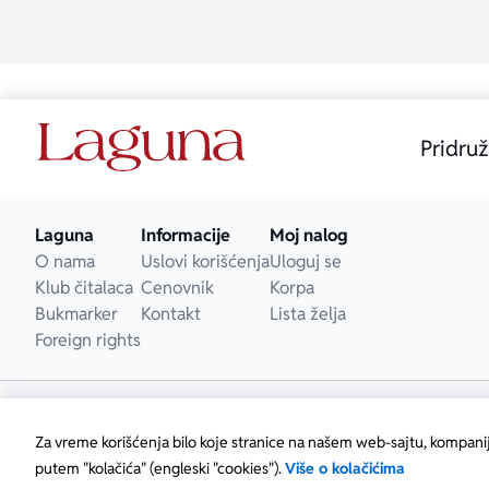
Pridruž
Laguna
Informacije
Moj nalog
O nama
Uslovi korišćenja
Uloguj se
Klub čitalaca
Cenovnik
Korpa
Bukmarker
Kontakt
Lista želja
Foreign rights
Za vreme korišćenja bilo koje stranice na našem web-sajtu, kompani
putem "kolačića" (engleski "cookies").
Više o kolačićima
Copyright © Laguna d.o.o. Starine Novaka 23, Beograd • M