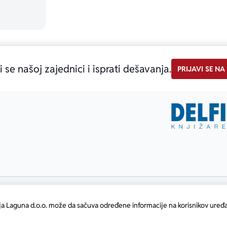
i se našoj zajednici i isprati dešavanja.
PRIJAVI SE NA
ja Laguna d.o.o. može da sačuva određene informacije na korisnikov uređa
atični broj: 17414844
•
Powered by