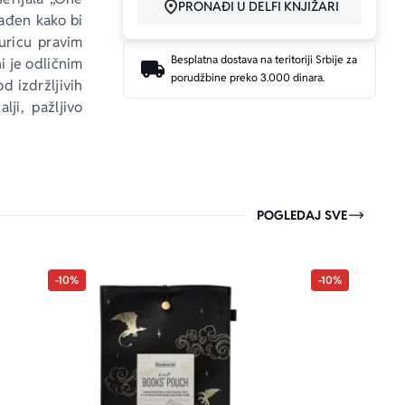
PRONAĐI U DELFI KNJIŽARI
rađen kako bi 
uricu pravim 
Besplatna dostava na teritoriji Srbije za
i je odličnim 
porudžbine preko 3.000 dinara.
d izdržljivih 
lji, pažljivo 
o privlačnom 
ranoj kutiji, 
POGLEDAJ SVE
-10%
-10%