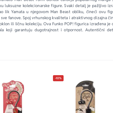
ku luksuzne kolekcionarske figure. Svaki detalj je pažljivo iz
o lik Yamata u njegovom Man Beast obliku, čineći ovu fig
sve fanove. Spoj vrhunskog kvaliteta i atraktivnog dizajna čin
klon ili ličnu kolekciju. Ova Funko POP! figurica izrađena je o
ala koji garantuju dugotrajnost i otpornost. Autentični deta
lementi i prepoznatljiv stil Funko POP! brenda čine je posebn
re i ljubitelje japanske kulture. Svaka figura dolazi u brendi
auzme posebno mesto u vašoj kolekciji.
-10%