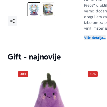
Piece“ u obli
verno dočara
draguljem za 
izborom za po
vinil materij
oblikovani e
Više detalja...
za kolekciona
spremna da z
Gift - najnovije
-10%
-10%