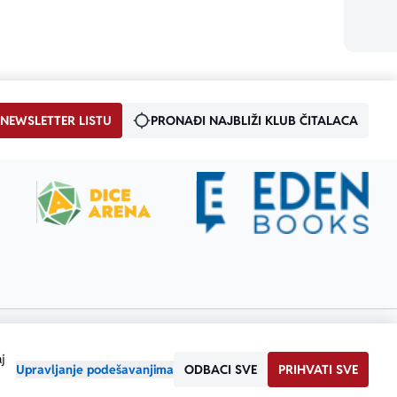
 NEWSLETTER LISTU
PRONAĐI NAJBLIŽI KLUB ČITALACA
j
Upravljanje podešavanjima
ODBACI SVE
PRIHVATI SVE