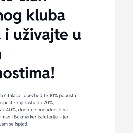
nog kluba
 i uživajte u
m
ostima!
ub čitalaca i obezbedite 10% popusta 
popuste koji rastu do 20%, 
čak 40%, dodatne pogodnosti na 
timan i Bukmarker kafeterije – jer 
vam se isplati.