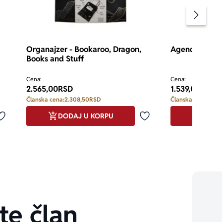
Pomeran
Organajzer - Bookaroo, Dragon,
Agenda A5 - B
Books and Stuff
Cena:
Cena:
2.565,00
RSD
1.539,00
RSD
Članska cena:
2.308,50
RSD
Članska cena:
1.38
DODAJ U KORPU
DODA
Dodaj u omiljene
Dodaj u omiljene
te član