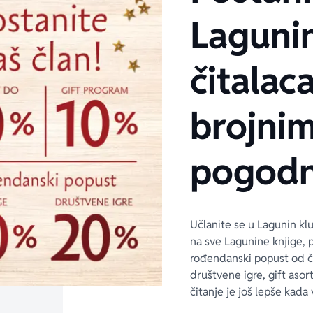
Laguni
čitalaca
brojni
pogodn
Učlanite se u Lagunin kl
na sve Lagunine knjige, 
rođendanski popust od 
društvene igre, gift asor
čitanje je još lepše kada 