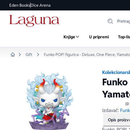
Eden Books
Dice Arena
Knjige
U pripremi
Top-li
Gift
Funko POP! figurica - Deluxe, One Piece, Yamat
Home
Kolekcionarsk
Funko 
Yamat
(0
Izdavač:
Funk
Opis proiz
Funko POP! 