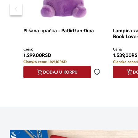
Pomeranje sadržaja slajdera u levo
Plišana igračka - Patlidžan Đura
Lampica za
Book Lover
Cena:
Cena:
1.299,00
RSD
1.539,00
RS
Članska cena:
1.169,10
RSD
Članska cena:
DODAJ U KORPU
DO
Dodaj u omiljene