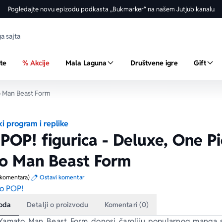
Pogledajte novu epizodu podkasta „Bukmarker“ na našem Jutjub kanalu
ste
% Akcije
Mala Laguna
Društvene igre
Gift
o Man Beast Form
i program i replike
POP! figurica - Deluxe, One Pi
o Man Beast Form
 komentara)
Ostavi komentar
o POP!
voda
Detalji o proizvodu
Komentari (0)
Yamato Man Beast Form
 donosi čaroliju popularnog manga s