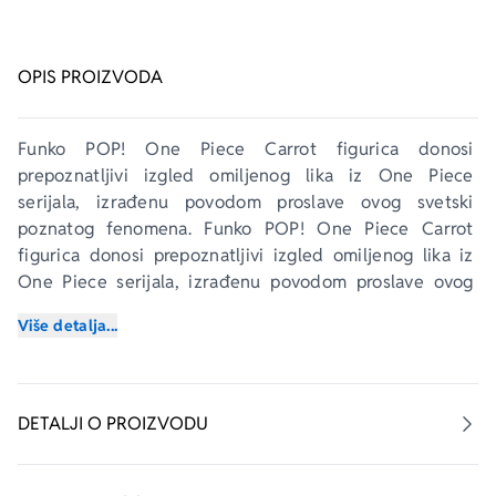
OPIS PROIZVODA
Funko POP! One Piece Carrot
 figurica donosi 
prepoznatljivi izgled omiljenog lika iz One Piece 
serijala, izrađenu povodom proslave ovog svetski 
poznatog fenomena. 
Funko POP! One Piece Carrot
figurica donosi prepoznatljivi izgled omiljenog lika iz 
One Piece serijala, izrađenu povodom proslave ovog 
svetski poznatog fenomena. Ova figurica je idealan 
Više detalja...
izbor za sve kolekcionare i ljubitelje anime i manga 
kulture koji žele jedinstven i kvalitetan predmet u 
svojoj kolekciji.
DETALJI O PROIZVODU