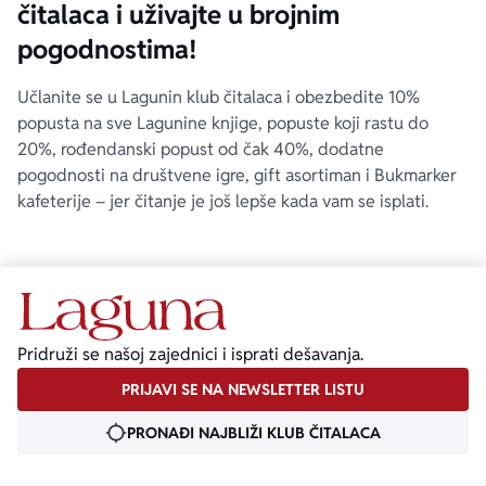
čitalaca i uživajte u brojnim
pogodnostima!
Učlanite se u Lagunin klub čitalaca i obezbedite 10%
popusta na sve Lagunine knjige, popuste koji rastu do
20%, rođendanski popust od čak 40%, dodatne
pogodnosti na društvene igre, gift asortiman i Bukmarker
kafeterije – jer čitanje je još lepše kada vam se isplati.
Pridruži se našoj zajednici i isprati dešavanja.
PRIJAVI SE NA NEWSLETTER LISTU
PRONAĐI NAJBLIŽI KLUB ČITALACA