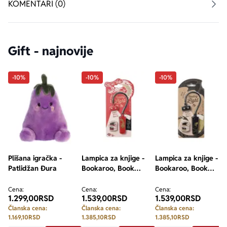
KOMENTARI (0)
Gift - najnovije
-10%
-10%
-10%
Plišana igračka -
Lampica za knjige -
Lampica za knjige -
Patlidžan Đura
Bookaroo, Book
Bookaroo, Book
Lovers, Warrior
Lovers, Dragon
Dragon
Cena:
Cena:
Cena:
1.299,00
RSD
1.539,00
RSD
1.539,00
RSD
Članska cena:
Članska cena:
Članska cena:
1.169,10
RSD
1.385,10
RSD
1.385,10
RSD