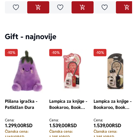
Dodaj u omiljene
Dodaj u omiljene
Dodaj u omilje
DODAJ U KORPU
DODAJ U KORPU
DODA
Gift - najnovije
-10%
-10%
-10%
Plišana igračka -
Lampica za knjige -
Lampica za knjige -
Patlidžan Đura
Bookaroo, Book
Bookaroo, Book
Lovers, Warrior
Lovers, Dragon
Dragon
Cena:
Cena:
Cena:
1.299,00
RSD
1.539,00
RSD
1.539,00
RSD
Članska cena:
Članska cena:
Članska cena:
1.169,10
RSD
1.385,10
RSD
1.385,10
RSD