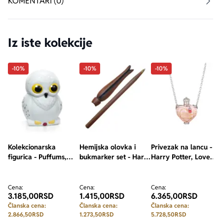
KOMENTARI (0)
Iz iste kolekcije
-10%
-10%
-10%
Kolekcionarska
Hemijska olovka i
Privezak na lancu -
figurica - Puffums,
bukmarker set - Harry
Harry Potter, Love
Harry Potter, Hedwig
Potter, Luna
Potion
Lovegood Wand
Cena:
Cena:
Cena:
3.185,00
RSD
1.415,00
RSD
6.365,00
RSD
Članska cena:
Članska cena:
Članska cena:
2.866,50
RSD
1.273,50
RSD
5.728,50
RSD