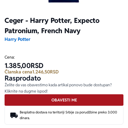
Ekranizovane knjige
Poezija
Bojan Ljubenović
Peter Handke
Ceger - Harry Potter, Expecto
Patronium, French Navy
Za poklon
Lični razvoj i popularna psihologija
Dejan Tiago-Stanković
Harlan Koben
Harry Potter
E-knjige
Biografija
Milica Jakovljević Mir-Jam
Elif Šafak
Cena:
Autori
1.385,00
RSD
Članska cena
1.246,50
RSD
Rasprodato
Želite da vas obavestimo kada artikal ponovo bude dostupan?
Kliknite na dugme ispod!
OBAVESTI ME
Besplatna dostava na teritoriji Srbije za porudžbine preko 3.000
dinara.