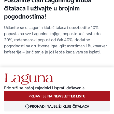
Postanite član Laguninog kluba
čitalaca i uživajte u brojnim
pogodnostima!
Učlanite se u Lagunin klub čitalaca i obezbedite 10%
popusta na sve Lagunine knjige, popuste koji rastu do
20%, rođendanski popust od čak 40%, dodatne
pogodnosti na društvene igre, gift asortiman i Bukmarker
kafeterije – jer čitanje je još lepše kada vam se isplati.
Pridruži se našoj zajednici i isprati dešavanja.
PRIJAVI SE NA NEWSLETTER LISTU
PRONAĐI NAJBLIŽI KLUB ČITALACA