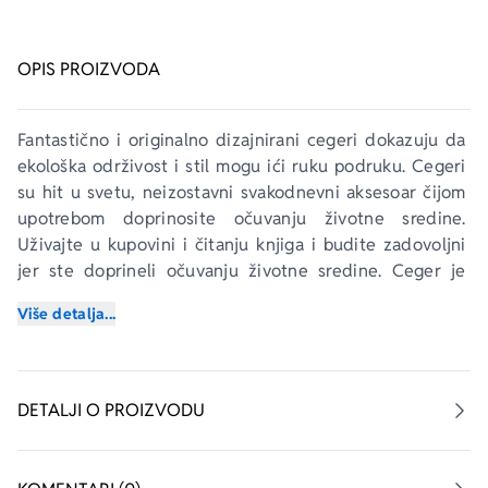
OPIS PROIZVODA
Fantastično i originalno dizajnirani cegeri dokazuju da 
ekološka održivost i stil mogu ići ruku podruku. Cegeri 
su hit u svetu, neizostavni svakodnevni aksesoar čijom 
upotrebom doprinosite očuvanju životne sredine. 
Uživajte u kupovini i čitanju knjiga i budite zadovoljni 
jer ste doprineli očuvanju životne sredine. Ceger je 
izrađen od 100% pamučnog materijala, ilustracije su 
Više detalja...
štampane pomoću napredne DTG Kornit Atlas 
tehnologije koja obezbeđuje živopisne i dugotrajne 
slike.
DETALJI O PROIZVODU