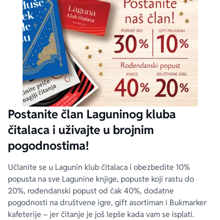
Postanite član Laguninog kluba
čitalaca i uživajte u brojnim
pogodnostima!
Učlanite se u Lagunin klub čitalaca i obezbedite 10%
popusta na sve Lagunine knjige, popuste koji rastu do
20%, rođendanski popust od čak 40%, dodatne
pogodnosti na društvene igre, gift asortiman i Bukmarker
kafeterije – jer čitanje je još lepše kada vam se isplati.