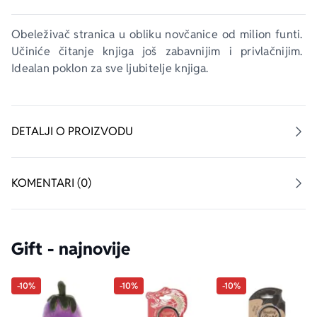
Obeleživač stranica u obliku novčanice od milion funti. 
Učiniće čitanje knjiga još zabavnijim i privlačnijim. 
Idealan poklon za sve ljubitelje knjiga.
DETALJI O PROIZVODU
KOMENTARI (0)
Gift - najnovije
-10%
-10%
-10%