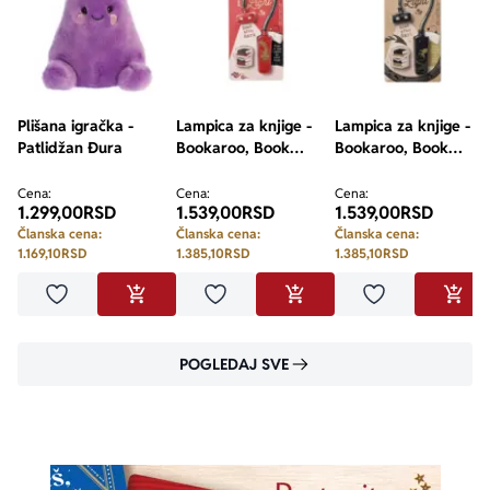
Plišana igračka -
Lampica za knjige -
Lampica za knjige -
Patlidžan Đura
Bookaroo, Book
Bookaroo, Book
Lovers, Warrior
Lovers, Dragon
Dragon
Cena:
Cena:
Cena:
1.299,00
RSD
1.539,00
RSD
1.539,00
RSD
Članska cena:
Članska cena:
Članska cena:
1.169,10
RSD
1.385,10
RSD
1.385,10
RSD
Dodaj u omiljene
Dodaj u omiljene
Dodaj u omilje
DODAJ U KORPU
DODAJ U KORPU
DODA
POGLEDAJ SVE