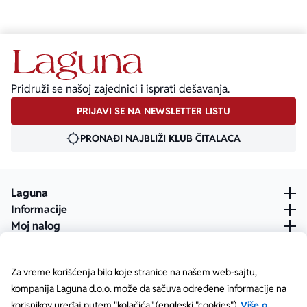
Pridruži se našoj zajednici i isprati dešavanja.
PRIJAVI SE NA NEWSLETTER LISTU
PRONAĐI NAJBLIŽI KLUB ČITALACA
Laguna
Informacije
Moj nalog
Za vreme korišćenja bilo koje stranice na našem web-sajtu,
kompanija Laguna d.o.o. može da sačuva određene informacije na
korisnikov uređaj putem "kolačića" (engleski "cookies").
Više o