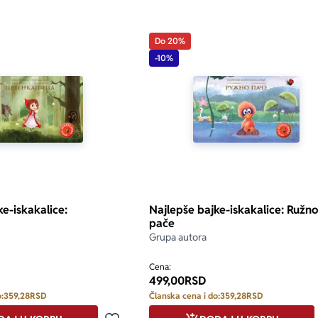
Do 20%
-10%
e-iskakalice:
Najlepše bajke-iskakalice: Ružno
pače
Grupa autora
Cena:
499,00
RSD
:
359,28
RSD
Članska cena i do:
359,28
RSD