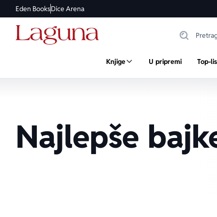
Eden Books
Dice Arena
Knjige
U pripremi
Top-li
Najlepše bajk