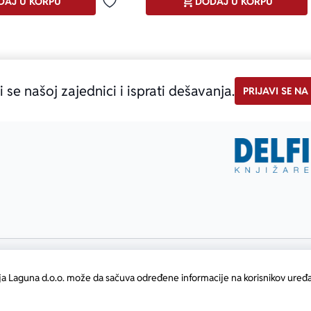
DAJ U KORPU
DODAJ U KORPU
Dodaj u omiljene
i se našoj zajednici i isprati dešavanja.
PRIJAVI SE NA
ja Laguna d.o.o. može da sačuva određene informacije na korisnikov uređa
atični broj: 17414844
•
Powered by