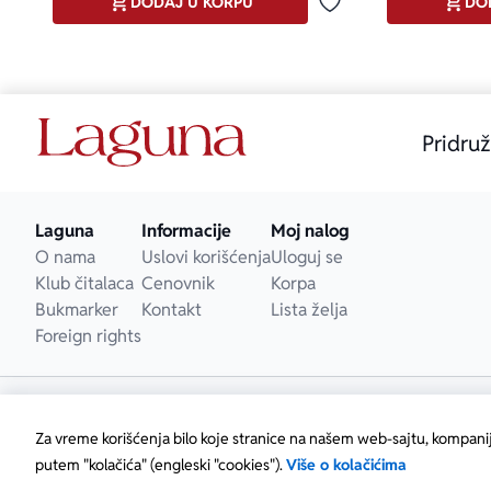
DODAJ U KORPU
DO
Dodaj u omiljene
Pridruž
Laguna
Informacije
Moj nalog
O nama
Uslovi korišćenja
Uloguj se
Klub čitalaca
Cenovnik
Korpa
Bukmarker
Kontakt
Lista želja
Foreign rights
Za vreme korišćenja bilo koje stranice na našem web-sajtu, kompani
putem "kolačića" (engleski "cookies").
Više o kolačićima
Copyright © Laguna d.o.o. Starine Novaka 23, Beograd • M