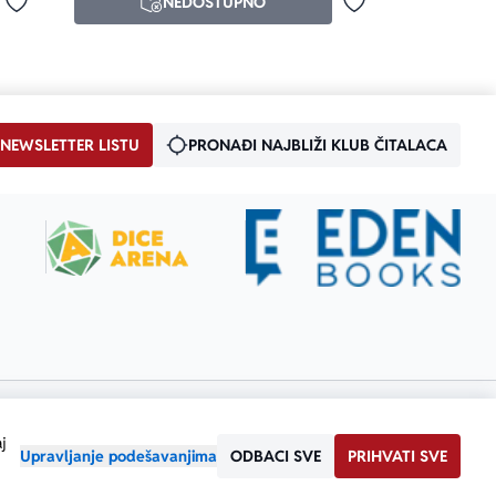
NEDOSTUPNO
Dodaj u omiljene
Dodaj u omiljene
 NEWSLETTER LISTU
PRONAĐI NAJBLIŽI KLUB ČITALACA
j
Upravljanje podešavanjima
ODBACI SVE
PRIHVATI SVE