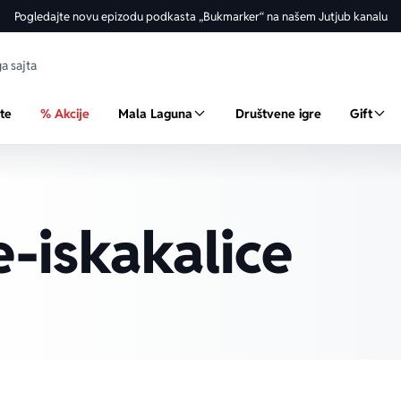
Pogledajte novu epizodu podkasta „Bukmarker“ na našem Jutjub kanalu
ste
% Akcije
Mala Laguna
Društvene igre
Gift
e-iskakalice