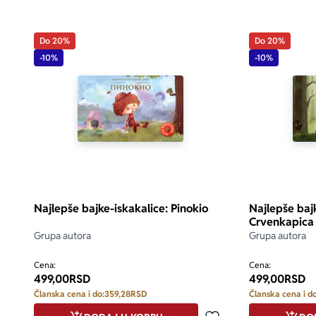
Do 20%
Do 20%
-10%
-10%
Najlepše bajke-iskakalice: Pinokio
Najlepše bajk
Crvenkapica
Grupa autora
Grupa autora
Cena:
Cena:
499,00
RSD
499,00
RSD
Članska cena i do:
359,28
RSD
Članska cena i do