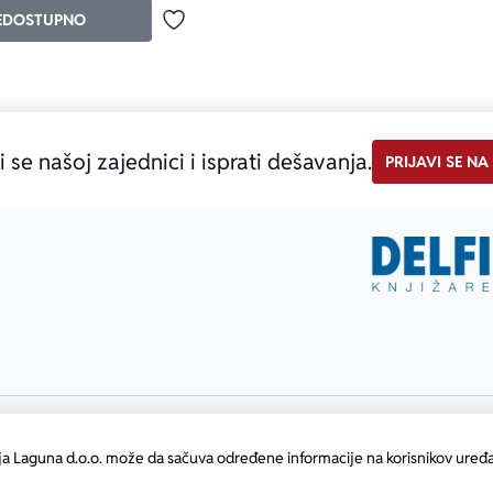
EDOSTUPNO
Dodaj u omiljene
i se našoj zajednici i isprati dešavanja.
PRIJAVI SE NA
ja Laguna d.o.o. može da sačuva određene informacije na korisnikov uređa