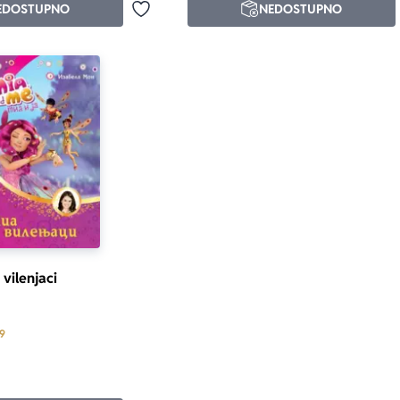
EDOSTUPNO
NEDOSTUPNO
Dodaj u omiljene
i vilenjaci
Prosecna ocena je 4.9 od 5
.9