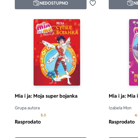
NEDOSTUPNO
N
Dodaj u omiljene
Mia i ja: Moja super bojanka
Mia i ja: Mia 
Grupa autora
Izabela Mon
Prosecna ocena je 5.0 od 5
5.0
4
Rasprodato
Rasprodato