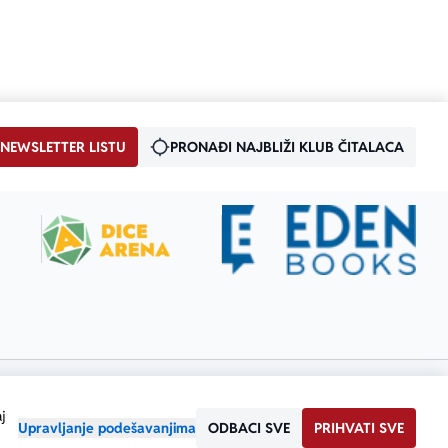
 NEWSLETTER LISTU
PRONAĐI NAJBLIŽI KLUB ČITALACA
j
Upravljanje podešavanjima
ODBACI SVE
PRIHVATI SVE