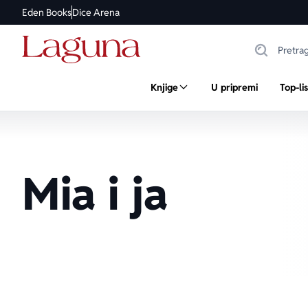
Eden Books
Dice Arena
Knjige
U pripremi
Top-li
Mia i ja