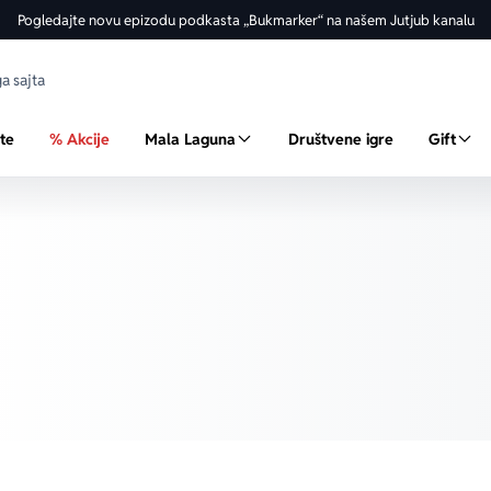
Pogledajte novu epizodu podkasta „Bukmarker“ na našem Jutjub kanalu
ste
% Akcije
Mala Laguna
Društvene igre
Gift