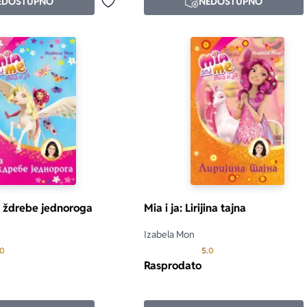
EDOSTUPNO
NEDOSTUPNO
Dodaj u omiljene
 i ždrebe jednoroga
Mia i ja: Lirijina tajna
Izabela Mon
Prosecna ocena je 5.0 od 5
Prosecna ocena je 5.0 o
.0
5.0
Rasprodato