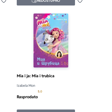
NEDOSTUPNO
Dodaj u omiljene
Dodaj u omiljene
Mia i ja: Mia i trubica
Izabela Mon
d 5
Prosecna ocena je 5.0 od 5
5.0
Rasprodato