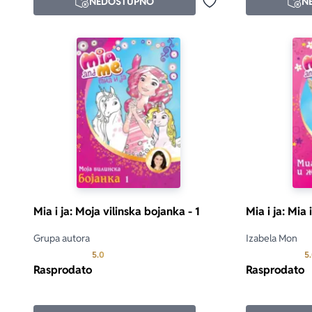
NEDOSTUPNO
N
Dodaj u omiljene
Mia i ja: Moja vilinska bojanka - 1
Mia i ja: Mia
Grupa autora
Izabela Mon
Prosecna ocena je 5.0 od 5
5.0
5
Rasprodato
Rasprodato