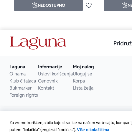
NEDOSTUPNO
N
Dodaj u omiljene
Pridruž
Laguna
Informacije
Moj nalog
O nama
Uslovi korišćenja
Uloguj se
Klub čitalaca
Cenovnik
Korpa
Bukmarker
Kontakt
Lista želja
Foreign rights
Za vreme korišćenja bilo koje stranice na našem web-sajtu, kompani
putem "kolačića" (engleski "cookies").
Više o kolačićima