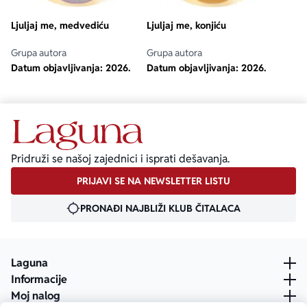
Ljuljaj me, medvediću
Ljuljaj me, konjiću
Ekranizovane knjige
Poezija
Bojan Ljubenović
Peter Handke
Grupa autora
Grupa autora
Datum objavljivanja:
2026.
Datum objavljivanja:
2026.
Za poklon
Lični razvoj i popularna psihologija
Dejan Tiago-Stanković
Harlan Koben
E-knjige
Biografija
Milica Jakovljević Mir-Jam
Elif Šafak
Autori
Pridruži se našoj zajednici i isprati dešavanja.
PRIJAVI SE NA NEWSLETTER LISTU
PRONAĐI NAJBLIŽI KLUB ČITALACA
Laguna
Informacije
Moj nalog