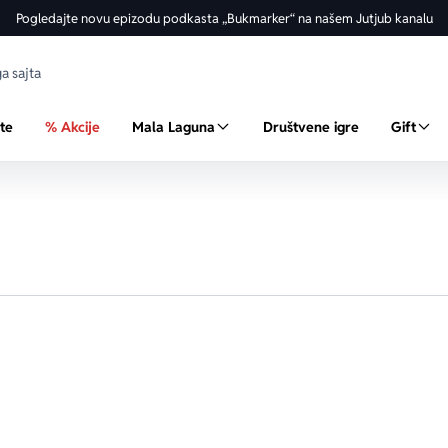
Pogledajte novu epizodu podkasta „Bukmarker“ na našem Jutjub kanalu
ste
% Akcije
Mala Laguna
Društvene igre
Gift