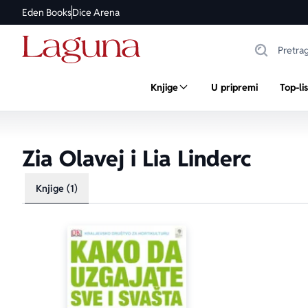
Eden Books
Dice Arena
Knjige
U pripremi
Top-li
Zia Olavej i Lia Linderc
Knjige (1)