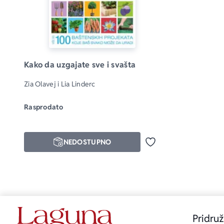
Kako da uzgajate sve i svašta
Zia Olavej i Lia Linderc
Rasprodato
NEDOSTUPNO
Dodaj u omiljene
Pridruž