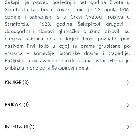
Šekspir je proveo poslednjih pet godina života u 
Stratfordu kao bogat čovek. Umro je 23. aprila 1616. 
godine i sahranjen je u Crkvi Svetog Trojstva u 
Stratfordu.  1623. godine Šekspirovi drugovi i 
dugogodišnji članovi glumačke družine objavili su 
njegova sabrana dela u knjizi danas poznatoj pod 
nazivom Prvi folio u kojoj su drame grupisane po 
vrstama – komedije, istorijske drame i tragedije. 
Pažljivim proučavanjem samih drama ustanovljena je 
približna hronologija Šekspirovih dela.
KNJIGE (3)
PRIKAZI (1)
INTERVJUI (1)