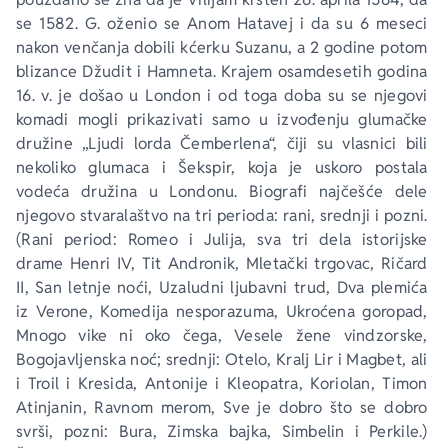
se 1582. G. oženio se Anom Hatavej i da su 6 meseci 
nakon venčanja dobili kćerku Suzanu, a 2 godine potom 
blizance Džudit i Hamneta. Krajem osamdesetih godina 
16. v. je došao u London i od toga doba su se njegovi 
komadi mogli prikazivati samo u izvođenju glumačke 
družine „Ljudi lorda Čemberlena“, čiji su vlasnici bili 
nekoliko glumaca i Šekspir, koja je uskoro postala 
vodeća družina u Londonu. Biografi najčešće dele 
njegovo stvaralaštvo na tri perioda: rani, srednji i pozni. 
(Rani period: 
Romeo i Julija, sva tri dela istorijske 
drame Henri IV, Tit Andronik, Mletački trgovac, Ričard 
II, San letnje noći, Uzaludni ljubavni trud, Dva plemića 
iz Verone, Komedija nesporazuma, Ukroćena goropad, 
Mnogo vike ni oko čega, Vesele žene vindzorske, 
Bogojavljenska noć; srednji: Otelo, Kralj Lir i Magbet, ali 
i Troil i Kresida, Antonije i Kleopatra, Koriolan, Timon 
Atinjanin, Ravnom merom, Sve je dobro što se dobro 
svrši, 
pozni:
 Bura, Zimska bajka, Simbelin i Perkile
.) 