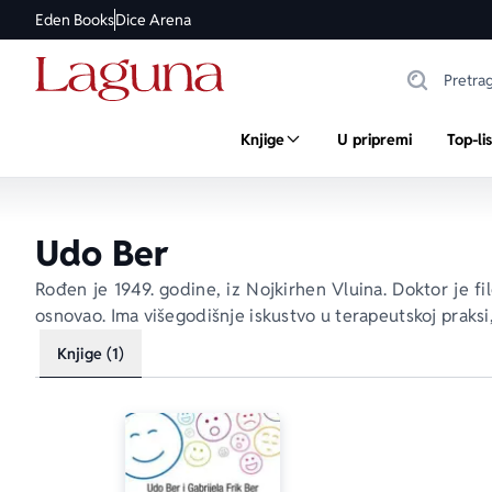
Eden Books
Dice Arena
Knjige
U pripremi
Top-li
Udo Ber
Rođen je 1949. godine, iz Nojkirhen Vluina. Doktor je fi
osnovao. Ima višegodišnje iskustvo u terapeutskoj praksi,
Knjige (1)