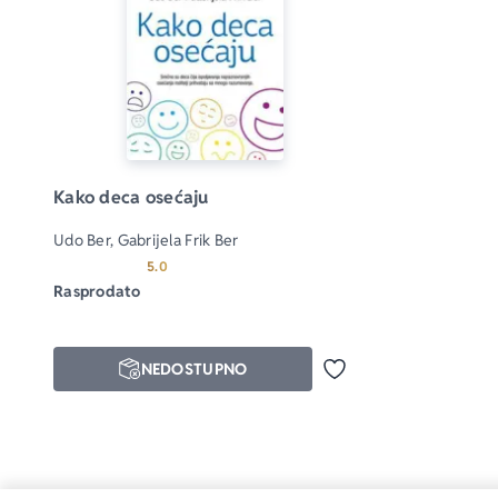
Kako deca osećaju
Udo Ber, Gabrijela Frik Ber
Prosecna ocena je 5.0 od 5
5.0
Rasprodato
NEDOSTUPNO
Dodaj u omiljene