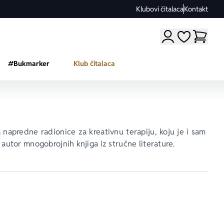
Klubovi čitalaca
Kontakt
Moji omiljeni a
#Bukmarker
Klub čitalaca
 napredne radionice za kreativnu terapiju, koju je i sam 
 autor mnogobrojnih knjiga iz stručne literature.