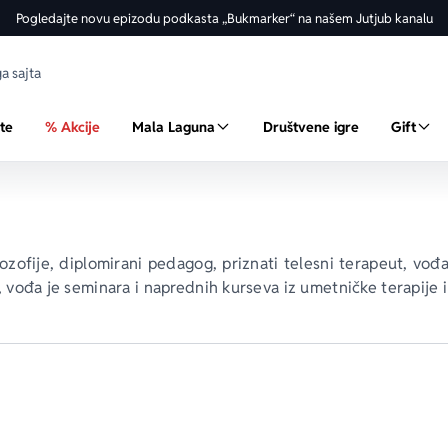
Pogledajte novu epizodu podkasta „Bukmarker“ na našem Jutjub kanalu
ste
% Akcije
Mala Laguna
Društvene igre
Gift
lozofije, diplomirani pedagog, priznati telesni terapeut, vođa
 vođa je seminara i naprednih kurseva iz umetničke terapije i