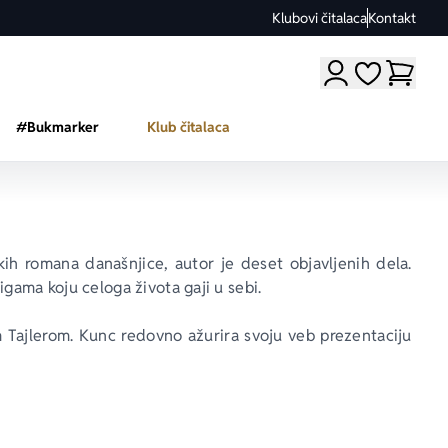
Klubovi čitalaca
Kontakt
Moji omiljeni a
#Bukmarker
Klub čitalaca
kih romana današnjice, autor je deset objavljenih dela. 
igama koju celoga života gaji u sebi.
Tajlerom. Kunc redovno ažurira svoju veb prezentaciju 