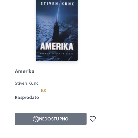
Amerika
Stiven Kunc
Prosecna ocena je 5.0 od 5
5.0
Rasprodato
NEDOSTUPNO
Dodaj u omiljene