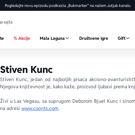
Pogledajte novu epizodu podkasta „Bukmarker“ na našem Jutjub kanalu
ste
% Akcije
Mala Laguna
Društvene igre
Gift
Stiven Kunc
Stiven Kunc, jedan od najboljih pisaca akciono-avanturistič
Njegova književnost je, kako kaže, proizvod ljubavi prema knj
Živi u Las Vegasu, sa suprugom Deborom Bjuel Kunc i sinom 
na adresi 
www.coonts.com
. 