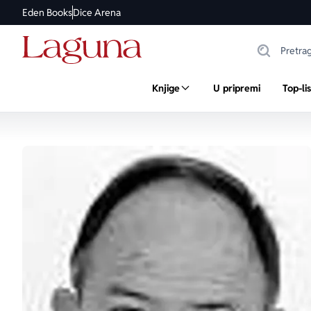
Eden Books
Dice Arena
Knjige
U pripremi
Top-li