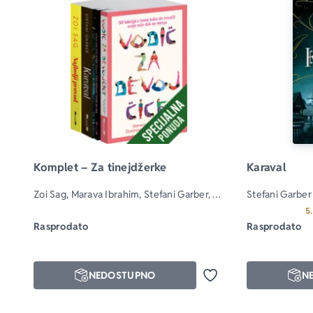
Komplet – Za tinejdžerke
Karaval
Zoi Sag, Marava Ibrahim, Stefani Garber, 
Stefani Garber
Šeri Kumz
5
Rasprodato
Rasprodato
NEDOSTUPNO
N
Dodaj u omiljene