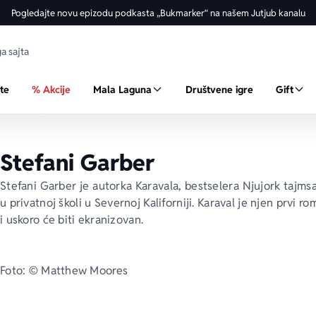
Pogledajte novu epizodu podkasta „Bukmarker“ na našem Jutjub kanalu
ste
% Akcije
Mala Laguna
Društvene igre
Gift
Stefani Garber
Stefani Garber je autorka 
Karavala
, bestselera 
Njujork tajms
u privatnoj školi u Severnoj Kaliforniji. 
Karaval
 je njen prvi ro
i uskoro će biti ekranizovan.
Foto: © Matthew Moores