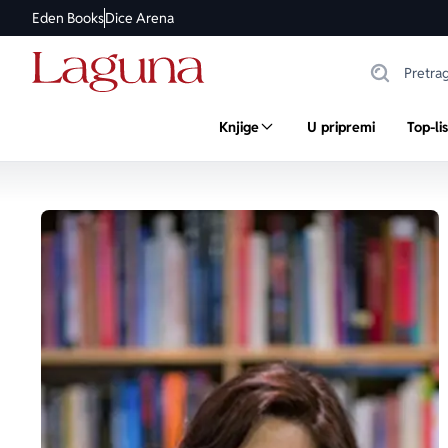
Eden Books
Dice Arena
Knjige
U pripremi
Top-li