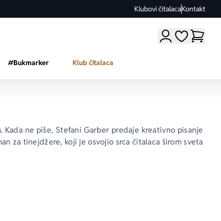
Klubovi čitalaca
Kontakt
Moji omiljeni a
#Bukmarker
Klub čitalaca
a
. Kada ne piše, Stefani Garber predaje kreativno pisanje 
man za tinejdžere, koji je osvojio srca čitalaca širom sveta 