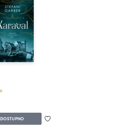
Prosecna ocena je 5.0 od 5
.0
EDOSTUPNO
Dodaj u omiljene