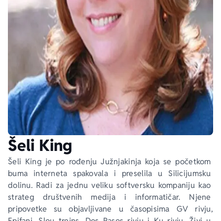
Ekranizovane knjige
Poezija
Bojan Ljubenović
Peter Handke
Za poklon
Lični razvoj i popularna psihologija
Dejan Tiago-Stanković
Harlan Koben
E-knjige
Biografija
Milica Jakovljević Mir-Jam
Elif Šafak
Autori
Šeli King
Šeli King je po rođenju Južnjakinja koja se početkom 
buma interneta spakovala i preselila u Silicijumsku 
dolinu. Radi za jednu veliku softversku kompaniju kao 
strateg društvenih medija i informatičar. Njene 
pripovetke su objavljivane u časopisima 
GV rivju
, 
Epifani
, 
Slou trejns
, 
Dos Pasos rivju
 i 
Ku rivju
. Živi u 