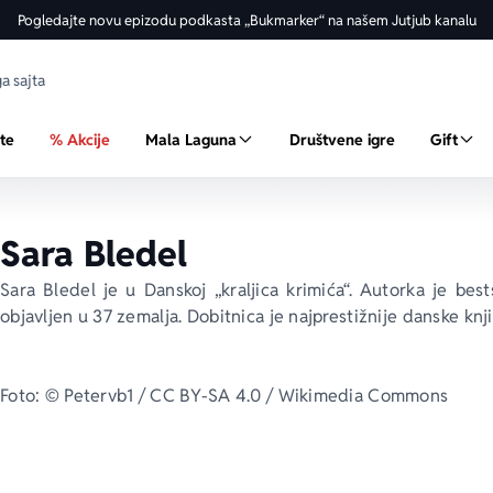
Pogledajte novu epizodu podkasta „Bukmarker“ na našem Jutjub kanalu
ste
% Akcije
Mala Laguna
Društvene igre
Gift
Sara Bledel
Sara Bledel je u Danskoj „kraljica krimića“. Autorka je bests
objavljen u 37 zemalja. Dobitnica je najprestižnije danske kn
Foto: © Petervb1 / CC BY-SA 4.0 / Wikimedia Commons