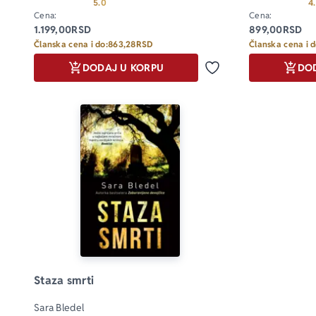
Prosecna ocena je 5.0 od 5
5.0
4
Cena:
Cena:
1.199,00
RSD
899,00
RSD
Članska cena i do:
863,28
RSD
Članska cena i d
DODAJ U KORPU
DO
Dodaj u omiljene
Staza smrti
Sara Bledel