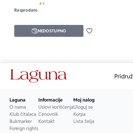
Prosecna ocena je 4.5 od 5
4.5
Rasprodato
NEDOSTUPNO
Dodaj u omiljene
Pridruž
Laguna
Informacije
Moj nalog
O nama
Uslovi korišćenja
Uloguj se
Klub čitalaca
Cenovnik
Korpa
Bukmarker
Kontakt
Lista želja
Foreign rights