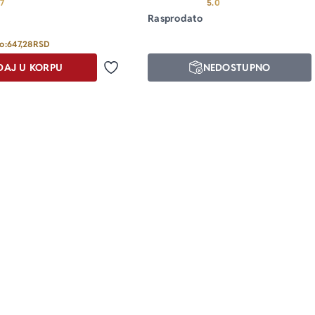
Prosecna ocena je 4.7 od 5
Prosecna ocena je 5.0 
.7
5.0
Rasprodato
o:
647,28
RSD
DAJ U KORPU
NEDOSTUPNO
Dodaj u omiljene