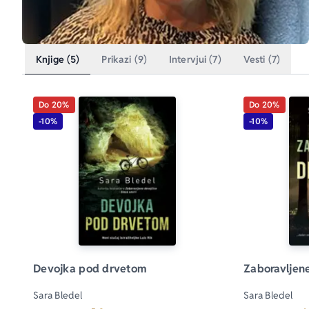
Knjige (5)
Prikazi (9)
Intervjui (7)
Vesti (7)
Do 20%
Do 20%
-10%
-10%
Devojka pod drvetom
Zaboravljen
Sara Bledel
Sara Bledel