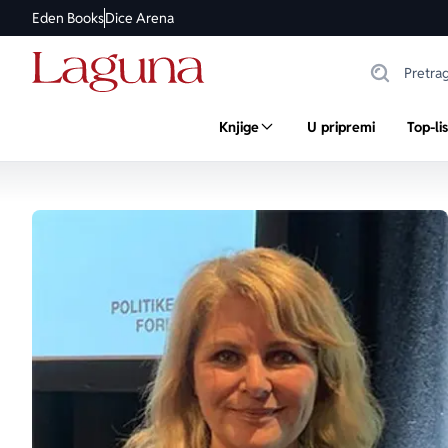
Eden Books
Dice Arena
Knjige
U pripremi
Top-li