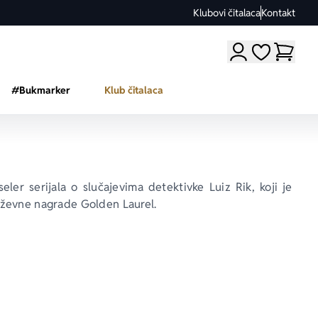
Klubovi čitalaca
Kontakt
Moji omiljeni a
#Bukmarker
Klub čitalaca
eler serijala o slučajevima detektivke Luiz Rik, koji je 
jiževne nagrade 
Golden Laurel
.