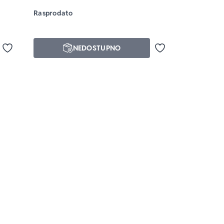
Ksavije de Mulen, Sara Bledel
od 5
Rasprodato
NEDOSTUPNO
Dodaj u omiljene
Dodaj u omiljene