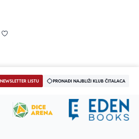
od 5
Dodaj u omiljene
 NEWSLETTER LISTU
PRONAĐI NAJBLIŽI KLUB ČITALACA