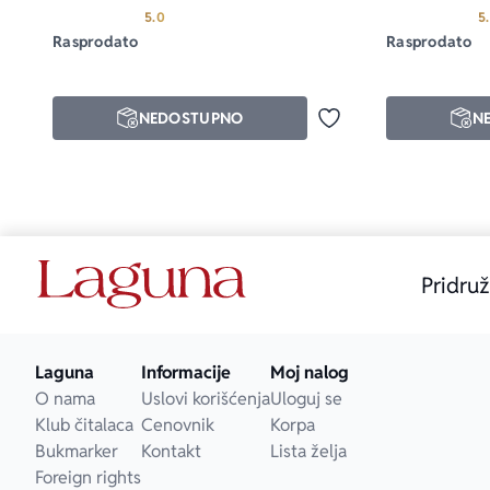
Prosecna ocena je 5.0 od 5
5.0
5
Rasprodato
Rasprodato
NEDOSTUPNO
N
Dodaj u omiljene
Pridruž
Laguna
Informacije
Moj nalog
O nama
Uslovi korišćenja
Uloguj se
Klub čitalaca
Cenovnik
Korpa
Bukmarker
Kontakt
Lista želja
Foreign rights