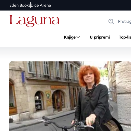
Eden Books
Dice Arena
Knjige
U pripremi
Top-li