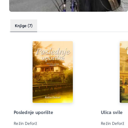
Knjige (7)
Poslednje uporište
Ulica svile
Režin Deforž
Režin Deforž