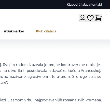
Klubovi čitalaca
Kontakt
Moji omiljeni a
#Bukmarker
Klub čitalaca
. Svojim radom izazvala je brojne kontroverzne reakcije  
alno otvorila i  posedovala izdavačku kuću u Francuskoj. 
rdno nazivane agresivnom literaturom. S druge strane, 
ure“.
nalazi u samom vrhu  najprodavanijih romana svih vremena.