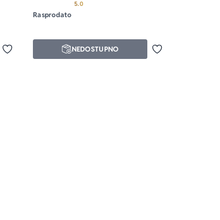
od 5
Prosecna ocena je 5.0 od 5
5.0
Rasprodato
NEDOSTUPNO
Dodaj u omiljene
Dodaj u omiljene