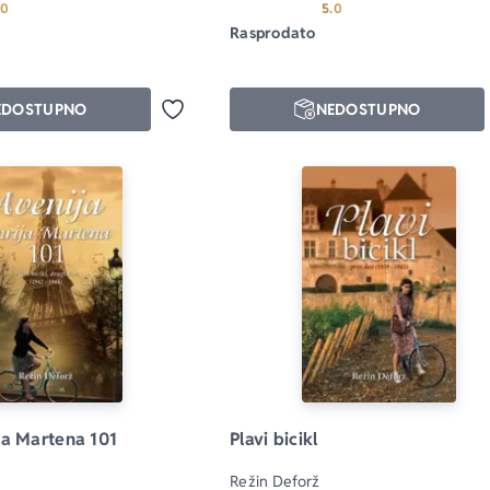
Prosecna ocena je 5.0 od 5
Prosecna ocena je 5.0 
.0
5.0
Rasprodato
EDOSTUPNO
NEDOSTUPNO
Dodaj u omiljene
ja Martena 101
Plavi bicikl
Režin Deforž