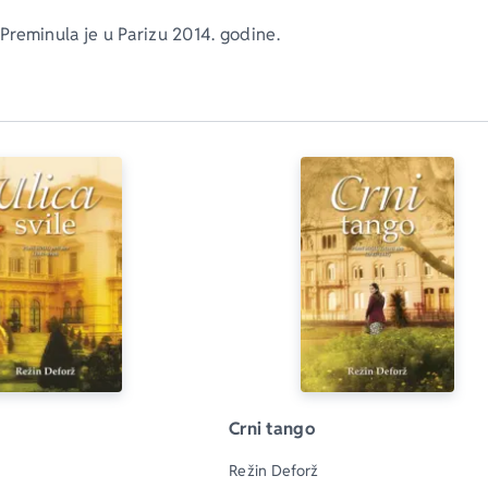
Preminula je u Parizu 2014. godine.
Crni tango
Režin Deforž