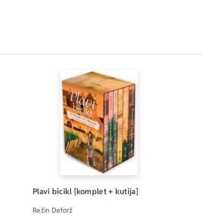
Plavi bicikl [komplet + kutija]
Režin Deforž