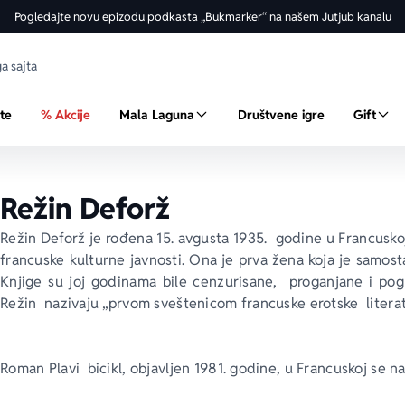
Pogledajte novu epizodu podkasta „Bukmarker“ na našem Jutjub kanalu
ste
% Akcije
Mala Laguna
Društvene igre
Gift
Režin Deforž
Režin Deforž je rođena 15. avgusta 1935.  godine u Francuskoj
francuske kulturne javnosti. Ona je prva žena koja je samost
Knjige su joj godinama bile cenzurisane,  proganjane i pog
Režin  nazivaju „prvom sveštenicom francuske erotske  literat
Roman 
Plavi  bicikl
, objavljen 1981. godine, u Francuskoj se 