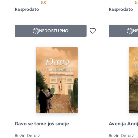
Prosecna ocena je 5.0 od 5
5.0
5
Rasprodato
Rasprodato
NEDOSTUPNO
N
Dodaj u omiljene
Đavo se tome još smeje
Avenija Anri
Režin Deforž
Režin Deforž