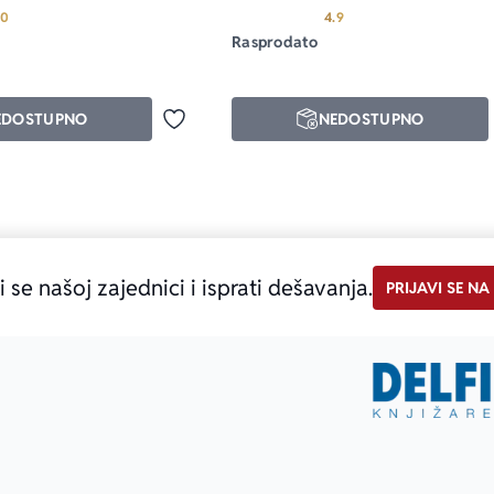
Prosecna ocena je 5.0 od 5
Prosecna ocena je 4.9 
.0
4.9
Rasprodato
EDOSTUPNO
NEDOSTUPNO
Dodaj u omiljene
i se našoj zajednici i isprati dešavanja.
PRIJAVI SE NA