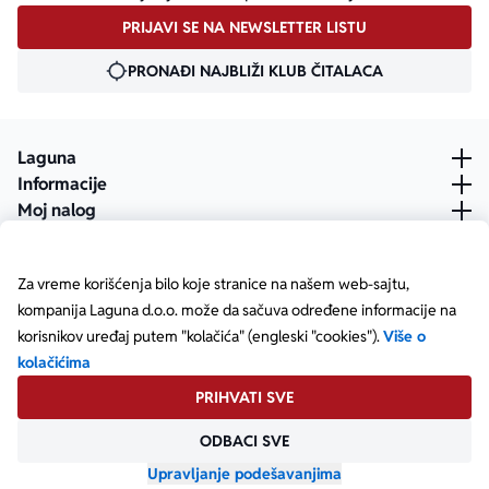
PRIJAVI SE NA NEWSLETTER LISTU
PRONAĐI NAJBLIŽI KLUB ČITALACA
Laguna
Informacije
Moj nalog
Za vreme korišćenja bilo koje stranice na našem web-sajtu,
kompanija Laguna d.o.o. može da sačuva određene informacije na
korisnikov uređaj putem "kolačića" (engleski "cookies").
Više o
kolačićima
PRIHVATI SVE
ODBACI SVE
Posetite našu Facebook stranicu
Posetite našu X stranicu
Posetite našu Instagram stranicu
Posetite naš YouTube
Posetite našu TikTok stranicu
Posetite našu LinkedIn stranicu
Copyright © Laguna d.o.o. Starine Novaka 23, Beograd •
Matični broj: 17414844
Upravljanje podešavanjima