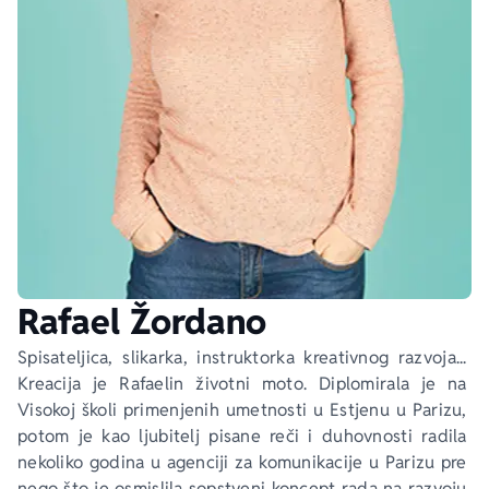
Ekranizovane knjige
Poezija
Bojan Ljubenović
Peter Handke
Za poklon
Lični razvoj i popularna psihologija
Dejan Tiago-Stanković
Harlan Koben
E-knjige
Biografija
Milica Jakovljević Mir-Jam
Elif Šafak
Autori
Rafael Žordano
Spisateljica, slikarka, instruktorka kreativnog razvoja... 
Kreacija je Rafaelin životni moto. Diplomirala je na 
Visokoj školi primenjenih umetnosti u Estjenu u Parizu, 
potom je kao ljubitelj pisane reči i duhovnosti radila 
nekoliko godina u agenciji za komunikacije u Parizu pre 
nego što je osmislila sopstveni koncept rada na razvoju 