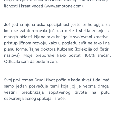
ličnosti i kreativnosti (www.emotone.com). 
Još jedna njena uska specijalnost jeste psihologija, za 
koju se zainteresovala još kao dete i stekla znanje iz 
mnogih oblasti. Njena prva knjiga je svojevrsni kreativni 
pristup ličnom razvoju, kako u pogledu suštine tako i na 
planu forme. 
Tajne doktora Kulzena
: (kolekcija od četiri 
naslova), 
Moje preporuke kako postati 100% srećan
, 
Odlučila sam da budem zen...
Svoj prvi roman 
Drugi život počinje kada shvatiš da imaš 
samo jedan
 posvećuje temi koja joj je veoma draga: 
veštini preobražaja sopstvenog života na putu 
ostvarenja ličnog spokoja i sreće.